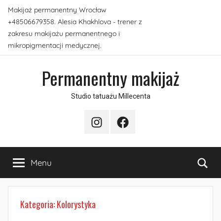
Przejdź
Makijaż permanentny Wrocław
do
+48506679358. Alesia Khakhlova - trener z
treści
zakresu makijażu permanentnego i
mikropigmentacji medycznej.
Permanentny makijaż
Studio tatuażu Millecenta
Instagram
Facebook
Sea
Menu
Kategoria:
Kolorystyka