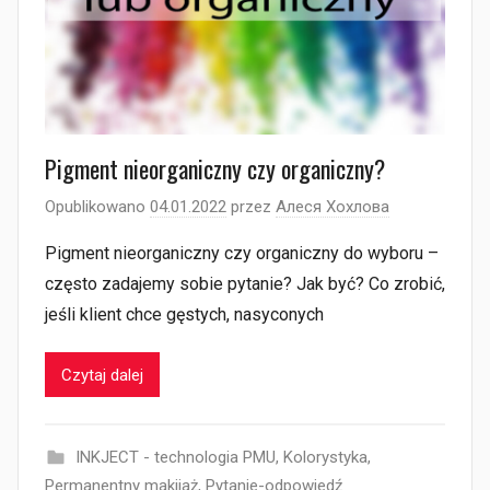
Pigment nieorganiczny czy organiczny?
Opublikowano
04.01.2022
przez
Алеся Хохлова
Pigment nieorganiczny czy organiczny do wyboru –
często zadajemy sobie pytanie? Jak być? Co zrobić,
jeśli klient chce gęstych, nasyconych
Czytaj dalej
INKJECT - technologia PMU
,
Kolorystyka
,
Permanentny makijaż
,
Pytanie-odpowiedź