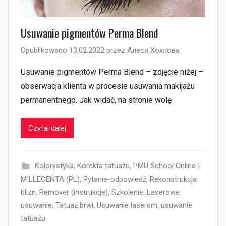
Usuwanie pigmentów Perma Blend
Opublikowano
13.02.2022
przez
Алеся Хохлова
Usuwanie pigmentów Perma Blend – zdjęcie niżej –
obserwacja klienta w procesie usuwania makijażu
permanentnego. Jak widać, na stronie wolę
Czytaj dalej
Kolorystyka
,
Korekta tatuażu
,
PMU School Online |
MILLECENTA (PL)
,
Pytanie-odpowiedź
,
Rekonstrukcja
blizn
,
Remover (instrukcje)
,
Szkolenie. Laserowe
usuwanie
,
Tatuaż brwi
,
Usuwanie laserem
,
usuwanie
tatuażu