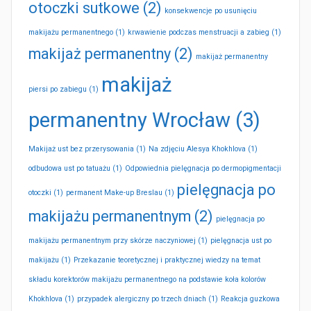
otoczki sutkowe
(2)
konsekwencje po usunięciu
makijażu permanentnego
(1)
krwawienie podczas menstruacji a zabieg
(1)
makijaż permanentny
(2)
makijaż permanentny
makijaż
piersi po zabiegu
(1)
permanentny Wrocław
(3)
Makijaż ust bez przerysowania
(1)
Na zdjęciu Alesya Khokhlova
(1)
odbudowa ust po tatuażu
(1)
Odpowiednia pielęgnacja po dermopigmentacji
pielęgnacja po
otoczki
(1)
permanent Make-up Breslau
(1)
makijażu permanentnym
(2)
pielęgnacja po
makijażu permanentnym przy skórze naczyniowej
(1)
pielęgnacja ust po
makijażu
(1)
Przekazanie teoretycznej i praktycznej wiedzy na temat
składu korektorów makijażu permanentnego na podstawie koła kolorów
Khokhlova
(1)
przypadek alergiczny po trzech dniach
(1)
Reakcja guzkowa