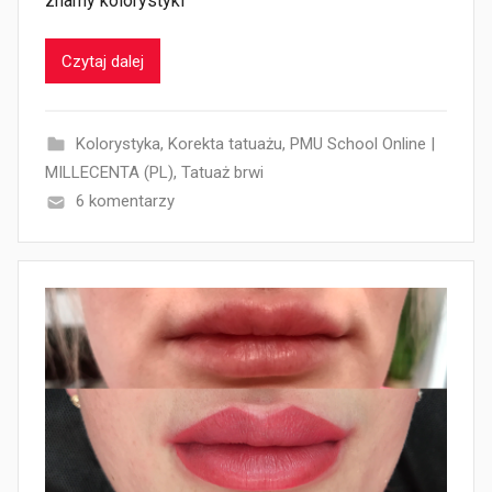
znamy kolorystyki
Czytaj dalej
Kolorystyka
,
Korekta tatuażu
,
PMU School Online |
MILLECENTA (PL)
,
Tatuaż brwi
6 komentarzy