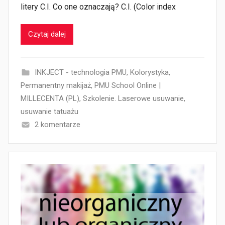
litery C.I. Co one oznaczają? C.I. (Color index
Czytaj dalej
INKJECT - technologia PMU
,
Kolorystyka
,
Permanentny makijaż
,
PMU School Online |
MILLECENTA (PL)
,
Szkolenie. Laserowe usuwanie
,
usuwanie tatuażu
2 komentarze