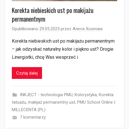
Korekta niebieskich ust po makijażu
permanentnym
Opublikowano
29.05.2025
przez
Алеся Хохлова
Korekta niebieskich ust po makijażu permanentnym
– jak odzyskać naturalny kolor i piękno ust? Drogie
Linergistki, chcę Was wesprzeć i
Czytaj dalej
INKJECT - technologia PMU
,
Kolorystyka
,
Korekta
tatuażu
,
makijaż permanentny ust
,
PMU School Online |
MILLECENTA (PL)
7 komentarzy