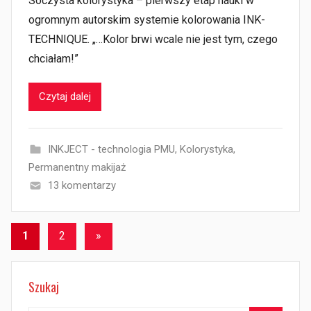
Soczysta kolorystyka – pierwszy etap nauki w
ogromnym autorskim systemie kolorowania INK-
TECHNIQUE. „…Kolor brwi wcale nie jest tym, czego
chciałam!”
Czytaj dalej
INKJECT - technologia PMU
,
Kolorystyka
,
Permanentny makijaż
13 komentarzy
Stronicowanie
Następne
1
2
»
wpisy
wpisów
Szukaj