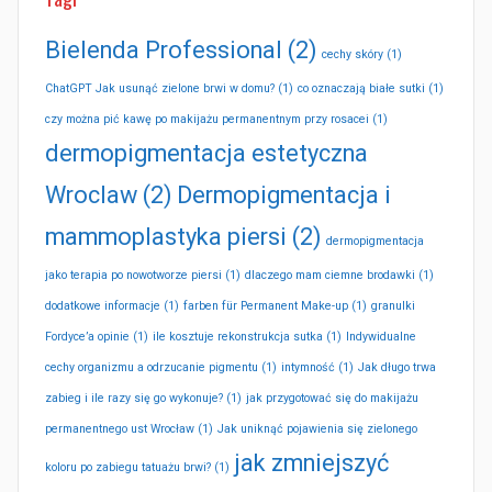
Bielenda Professional
(2)
cechy skóry
(1)
ChatGPT Jak usunąć zielone brwi w domu?
(1)
co oznaczają białe sutki
(1)
czy można pić kawę po makijażu permanentnym przy rosacei
(1)
dermopigmentacja estetyczna
Wroclaw
(2)
Dermopigmentacja i
mammoplastyka piersi
(2)
dermopigmentacja
jako terapia po nowotworze piersi
(1)
dlaczego mam ciemne brodawki
(1)
dodatkowe informacje
(1)
farben für Permanent Make-up
(1)
granulki
Fordyce’a opinie
(1)
ile kosztuje rekonstrukcja sutka
(1)
Indywidualne
cechy organizmu a odrzucanie pigmentu
(1)
intymność
(1)
Jak długo trwa
zabieg i ile razy się go wykonuje?
(1)
jak przygotować się do makijażu
permanentnego ust Wrocław
(1)
Jak uniknąć pojawienia się zielonego
jak zmniejszyć
koloru po zabiegu tatuażu brwi?
(1)