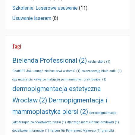
Szkolenie. Laserowe usuwanie
(11)
Usuwanie laserem
(8)
Tagi
Bielenda Professional
(2)
cechy skóry
(1)
ChatGPT Jak usunąć zielone brwi w domu?
(1)
co oznaczają białe sutki
(1)
czy można pić kawę po makijażu permanentnym przy rosacei
(1)
dermopigmentacja estetyczna
Wroclaw
(2)
Dermopigmentacja i
mammoplastyka piersi
(2)
dermopigmentacja
jako terapia po nowotworze piersi
(1)
dlaczego mam ciemne brodawki
(1)
dodatkowe informacje
(1)
farben für Permanent Make-up
(1)
granulki