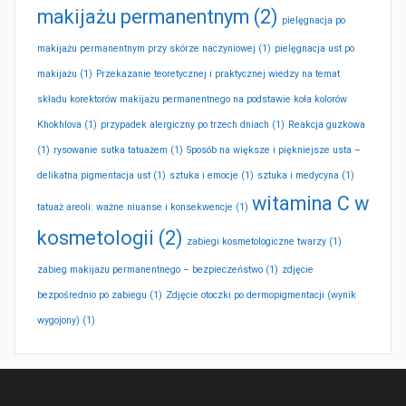
makijażu permanentnym
(2)
pielęgnacja po
makijażu permanentnym przy skórze naczyniowej
(1)
pielęgnacja ust po
makijażu
(1)
Przekazanie teoretycznej i praktycznej wiedzy na temat
składu korektorów makijażu permanentnego na podstawie koła kolorów
Khokhlova
(1)
przypadek alergiczny po trzech dniach
(1)
Reakcja guzkowa
(1)
rysowanie sutka tatuażem
(1)
Sposób na większe i piękniejsze usta –
delikatna pigmentacja ust
(1)
sztuka i emocje
(1)
sztuka i medycyna
(1)
witamina C w
tatuaż areoli: ważne niuanse i konsekwencje
(1)
kosmetologii
(2)
zabiegi kosmetologiczne twarzy
(1)
zabieg makijażu permanentnego – bezpieczeństwo
(1)
zdjęcie
bezpośrednio po zabiegu
(1)
Zdjęcie otoczki po dermopigmentacji (wynik
wygojony)
(1)