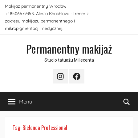
Przejdź
Makijaż permanentny Wrocław
do
+48506679358. Alesia Khakhlova - trener z
treści
zakresu makijażu permanentnego i
mikropigmentacji medycznej.
Permanentny makijaż
Studio tatuażu Millecenta
Instagram
Facebook
Sea
Menu
Tag:
Bielenda Professional