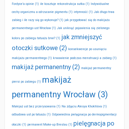
Fordyce’a opinie
(1)
ile kosztuje rekonstrukcja sutka
(1)
Indywidualne
cechy organizmu a odrzucanie pigmentu
(1)
intymność
(1)
Jak długo trwa
zabieg i ile razy się go wykonuje?
(1)
jak przygotować się do makijażu
permanentnego ust Wrocław
(1)
Jak uniknąć pojawienia się zielonego
jak zmniejszyć
koloru po zabiegu tatuażu brwi?
(1)
otoczki sutkowe
(2)
konsekwencje po usunięciu
makijażu permanentnego
(1)
krwawienie podczas menstruacji a zabieg
(1)
makijaż permanentny
(2)
makijaż permanentny
makijaż
piersi po zabiegu
(1)
permanentny Wrocław
(3)
Makijaż ust bez przerysowania
(1)
Na zdjęciu Alesya Khokhlova
(1)
odbudowa ust po tatuażu
(1)
Odpowiednia pielęgnacja po dermopigmentacji
pielęgnacja po
otoczki
(1)
permanent Make-up Breslau
(1)