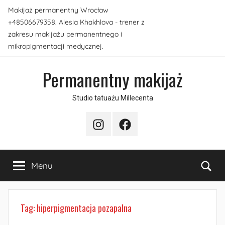
Przejdź
Makijaż permanentny Wrocław
do
+48506679358. Alesia Khakhlova - trener z
treści
zakresu makijażu permanentnego i
mikropigmentacji medycznej.
Permanentny makijaż
Studio tatuażu Millecenta
Instagram
Facebook
Sea
Menu
Tag:
hiperpigmentacja pozapalna