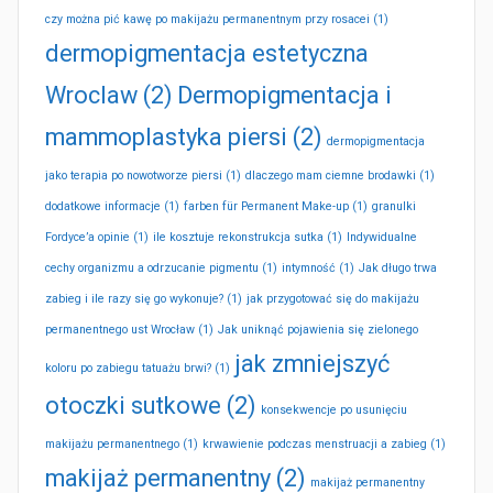
czy można pić kawę po makijażu permanentnym przy rosacei
(1)
dermopigmentacja estetyczna
Wroclaw
(2)
Dermopigmentacja i
mammoplastyka piersi
(2)
dermopigmentacja
jako terapia po nowotworze piersi
(1)
dlaczego mam ciemne brodawki
(1)
dodatkowe informacje
(1)
farben für Permanent Make-up
(1)
granulki
Fordyce’a opinie
(1)
ile kosztuje rekonstrukcja sutka
(1)
Indywidualne
cechy organizmu a odrzucanie pigmentu
(1)
intymność
(1)
Jak długo trwa
zabieg i ile razy się go wykonuje?
(1)
jak przygotować się do makijażu
permanentnego ust Wrocław
(1)
Jak uniknąć pojawienia się zielonego
jak zmniejszyć
koloru po zabiegu tatuażu brwi?
(1)
otoczki sutkowe
(2)
konsekwencje po usunięciu
makijażu permanentnego
(1)
krwawienie podczas menstruacji a zabieg
(1)
makijaż permanentny
(2)
makijaż permanentny