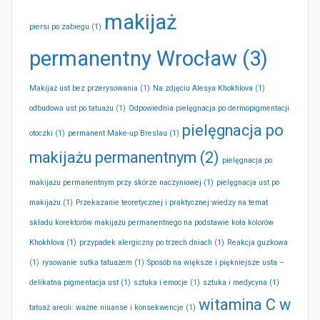
makijaż
piersi po zabiegu
(1)
permanentny Wrocław
(3)
Makijaż ust bez przerysowania
(1)
Na zdjęciu Alesya Khokhlova
(1)
odbudowa ust po tatuażu
(1)
Odpowiednia pielęgnacja po dermopigmentacji
pielęgnacja po
otoczki
(1)
permanent Make-up Breslau
(1)
makijażu permanentnym
(2)
pielęgnacja po
makijażu permanentnym przy skórze naczyniowej
(1)
pielęgnacja ust po
makijażu
(1)
Przekazanie teoretycznej i praktycznej wiedzy na temat
składu korektorów makijażu permanentnego na podstawie koła kolorów
Khokhlova
(1)
przypadek alergiczny po trzech dniach
(1)
Reakcja guzkowa
(1)
rysowanie sutka tatuażem
(1)
Sposób na większe i piękniejsze usta –
delikatna pigmentacja ust
(1)
sztuka i emocje
(1)
sztuka i medycyna
(1)
witamina C w
tatuaż areoli: ważne niuanse i konsekwencje
(1)