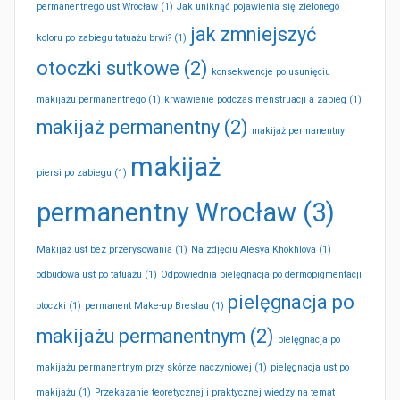
permanentnego ust Wrocław
(1)
Jak uniknąć pojawienia się zielonego
jak zmniejszyć
koloru po zabiegu tatuażu brwi?
(1)
otoczki sutkowe
(2)
konsekwencje po usunięciu
makijażu permanentnego
(1)
krwawienie podczas menstruacji a zabieg
(1)
makijaż permanentny
(2)
makijaż permanentny
makijaż
piersi po zabiegu
(1)
permanentny Wrocław
(3)
Makijaż ust bez przerysowania
(1)
Na zdjęciu Alesya Khokhlova
(1)
odbudowa ust po tatuażu
(1)
Odpowiednia pielęgnacja po dermopigmentacji
pielęgnacja po
otoczki
(1)
permanent Make-up Breslau
(1)
makijażu permanentnym
(2)
pielęgnacja po
makijażu permanentnym przy skórze naczyniowej
(1)
pielęgnacja ust po
makijażu
(1)
Przekazanie teoretycznej i praktycznej wiedzy na temat