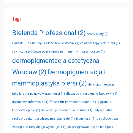
Tagi
Bielenda Professional
(2)
cechy skóry
(1)
ChatGPT Jak usunąć zielone brwi w domu?
(1)
co oznaczają białe sutki
(1)
czy można pić kawę po makijażu permanentnym przy rosacei
(1)
dermopigmentacja estetyczna
Wroclaw
(2)
Dermopigmentacja i
mammoplastyka piersi
(2)
dermopigmentacja
jako terapia po nowotworze piersi
(1)
dlaczego mam ciemne brodawki
(1)
dodatkowe informacje
(1)
farben für Permanent Make-up
(1)
granulki
Fordyce’a opinie
(1)
ile kosztuje rekonstrukcja sutka
(1)
Indywidualne
cechy organizmu a odrzucanie pigmentu
(1)
intymność
(1)
Jak długo trwa
zabieg i ile razy się go wykonuje?
(1)
jak przygotować się do makijażu