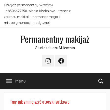
Przejdź
Makijaż permanentny Wrocław
do
+48506679358. Alesia Khakhlova - trener z
treści
zakresu makijażu permanentnego i
mikropigmentacji medycznej.
Permanentny makijaż
Studio tatuażu Millecenta
Instagram
Facebook
Sea
Menu
Tag:
jak zmniejszyć otoczki sutkowe