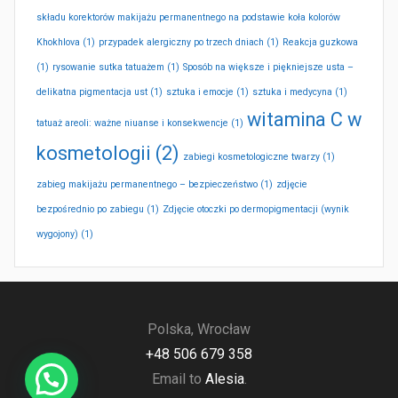
składu korektorów makijażu permanentnego na podstawie koła kolorów
Khokhlova
(1)
przypadek alergiczny po trzech dniach
(1)
Reakcja guzkowa
(1)
rysowanie sutka tatuażem
(1)
Sposób na większe i piękniejsze usta –
delikatna pigmentacja ust
(1)
sztuka i emocje
(1)
sztuka i medycyna
(1)
witamina C w
tatuaż areoli: ważne niuanse i konsekwencje
(1)
kosmetologii
(2)
zabiegi kosmetologiczne twarzy
(1)
zabieg makijażu permanentnego – bezpieczeństwo
(1)
zdjęcie
bezpośrednio po zabiegu
(1)
Zdjęcie otoczki po dermopigmentacji (wynik
wygojony)
(1)
Polska, Wrocław
+48 506 679 358
Email to
Alesia
.