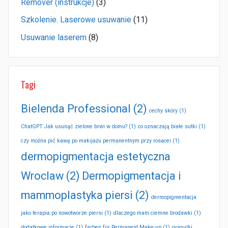
Remover (instrukcje)
(3)
Szkolenie. Laserowe usuwanie
(11)
Usuwanie laserem
(8)
Tagi
Bielenda Professional
(2)
cechy skóry
(1)
ChatGPT Jak usunąć zielone brwi w domu?
(1)
co oznaczają białe sutki
(1)
czy można pić kawę po makijażu permanentnym przy rosacei
(1)
dermopigmentacja estetyczna
Wroclaw
(2)
Dermopigmentacja i
mammoplastyka piersi
(2)
dermopigmentacja
jako terapia po nowotworze piersi
(1)
dlaczego mam ciemne brodawki
(1)
dodatkowe informacje
(1)
farben für Permanent Make-up
(1)
granulki