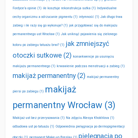
Fordyce’a opinie
(1)
ile kosztuje rekonstrukcja sutka
(1)
Indywidualne
cechy organizmu a odrzucanie pigmentu
(1)
intymność
(1)
Jak długo trwa
zabieg i ile razy się go wykonuje?
(1)
jak przygotować się do makijażu
permanentnego ust Wrocław
(1)
Jak uniknąć pojawienia się zielonego
jak zmniejszyć
koloru po zabiegu tatuażu brwi?
(1)
otoczki sutkowe
(2)
konsekwencje po usunięciu
makijażu permanentnego
(1)
krwawienie podczas menstruacji a zabieg
(1)
makijaż permanentny
(2)
makijaż permanentny
makijaż
piersi po zabiegu
(1)
permanentny Wrocław
(3)
Makijaż ust bez przerysowania
(1)
Na zdjęciu Alesya Khokhlova
(1)
odbudowa ust po tatuażu
(1)
Odpowiednia pielęgnacja po dermopigmentacji
pielęgnacja po
otoczki
(1)
permanent Make-up Breslau
(1)