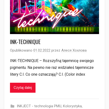
INK-TECHNIQUE
Opublikowano
01.02.2022
przez
Алеся Хохлова
INK-TECHNIQUE – Rozszyfruj tajemnicę swojego
pigmentu. Na pewno nie raz widziałeś tajemnicze
litery C.I. Co one oznaczają? C.I. (Color index
Czytaj dalej
INKJECT - technologia PMU
,
Kolorystyka
,