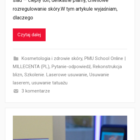
ślad — ciepły ton, delikatne plamy, chwilowe
rozregulowanie skóry.W tym artykule wyjaśniam,
dlaczego
Czytaj dalej
Kosmetologia i zdrowie skóry
,
PMU School Online |
MILLECENTA (PL)
,
Pytanie-odpowiedź
,
Rekonstrukcja
blizn
,
Szkolenie. Laserowe usuwanie
,
Usuwanie
laserem
,
usuwanie tatuażu
3 komentarze