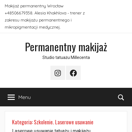
Przejdź
Makijaż permanentny Wrocław
do
+48506679358. Alesia Khakhlova - trener z
treści
zakresu makijażu permanentnego i
mikropigmentacji medycznej.
Permanentny makijaż
Studio tatuażu Millecenta
Instagram
Facebook
Sea
Menu
Kategoria:
Szkolenie. Laserowe usuwanie
Laserowe usuwanie tatuażu i makijażu