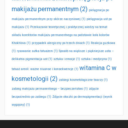
makijażu permanentnym
(2)
pielęgnacja po
makijażu permanentnym przy skórze naczyniowej
(1)
pielęgnacja ust po
makijażu
(1)
Przekazanie teoretycznej i praktycznej wiedzy na temat
składu korektorów makijażu permanentnego na podstawie koła kolorów
Khokhlova
(1)
przypadek alergiczny po trzech dniach
(1)
Reakcja guzkowa
(1)
rysowanie sutka tatuażem
(1)
Sposób na większe i piękniejsze usta –
delikatna pigmentacja ust
(1)
sztuka i emocje
(1)
sztuka i medycyna
(1)
witamina C w
tatuaż areoli: ważne niuanse i konsekwencje
(1)
kosmetologii
(2)
zabiegi kosmetologiczne twarzy
(1)
zabieg makijażu permanentnego – bezpieczeństwo
(1)
zdjęcie
bezpośrednio po zabiegu
(1)
Zdjęcie otoczki po dermopigmentacji (wynik
wygojony)
(1)