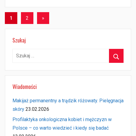
Stronicowanie
Następne
1
2
»
wpisy
wpisów
Szukaj
Szukaj:
Szukaj
Wiadomości
Makijaż permanentny a trądzik różowaty. Pielęgnacja
skóry
23.02.2026
Profilaktyka onkologiczna kobiet i mężczyzn w
Polsce – co warto wiedzieć i kiedy się badać