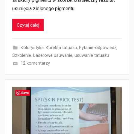
struktury pigmentu w skórze. Ostateczny rezultat
usunięcia zielonego pigmentu
Czytaj dalej
Kolorystyka
,
Korekta tatuażu
,
Pytanie-odpowiedź
,
Szkolenie. Laserowe usuwanie
,
usuwanie tatuażu
12 komentarzy
Save