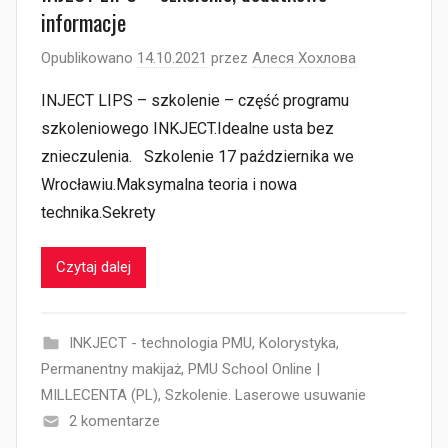
informacje
Opublikowano
14.10.2021
przez
Алеся Хохлова
INJECT LIPS – szkolenie – część programu
szkoleniowego INKJECT.Idealne usta bez
znieczulenia.⠀Szkolenie 17 października we
Wrocławiu.Maksymalna teoria i nowa
technika.Sekrety
Czytaj dalej
INKJECT - technologia PMU
,
Kolorystyka
,
Permanentny makijaż
,
PMU School Online |
MILLECENTA (PL)
,
Szkolenie. Laserowe usuwanie
2 komentarze