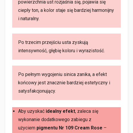
powierzchnia ust rozjaśnia się, pojawia się
ciepły ton, a kolor staje się bardziej harmonijny
i naturalny.
Po trzecim przejściu usta zyskują
intensywność, głębię koloru i wyrazistość.
Po pełnym wygojeniu sinica zanika, a efekt
końcowy jest znacznie bardziej estetyczny i
satysfakcjonujący.
Aby uzyskać
idealny efekt
, zaleca się
wykonanie dodatkowego zabiegu z
użyciem
pigmentu Nr 109 Cream Rose
–