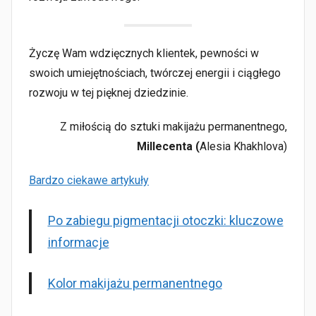
Życzę Wam wdzięcznych klientek, pewności w
swoich umiejętnościach, twórczej energii i ciągłego
rozwoju w tej pięknej dziedzinie.
Z miłością do sztuki makijażu permanentnego,
Millecenta (
Alesia Khakhlova)
:
Bardzo ciekawe artykuły
Korekta
niebieskich
Po zabiegu pigmentacji otoczki: kluczowe
ust
informacje
po
makijażu
Kolor makijażu permanentnego
permanentnym