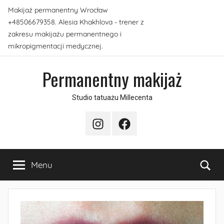
Przejdź
Makijaż permanentny Wrocław
do
+48506679358. Alesia Khakhlova - trener z
treści
zakresu makijażu permanentnego i
mikropigmentacji medycznej.
Permanentny makijaż
Studio tatuażu Millecenta
Instagram
Facebook
Sea
Menu