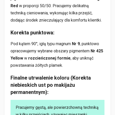
Red
w proporcji 50/50. Pracujemy delikatną
techniką cieniowania, wykonując kilka przejść,
dodając środek znieczulający dla komfortu klientki.
Korekta punktowa:
Pod kątem 90°, igłą typu magnum
Nr 9
, punktowo
opracowujemy wybrane obszary pigmentem
Nr 425
Yellow
w
rozcieńczonej formie
, aby uniknąć
powstawania żółtych plamek.
Finalne utrwalenie koloru (Korekta
niebieskich ust po makijażu
permanentnym):
Pracujemy gęstą, ale powierzchowną techniką
w kilku przejściach, używając mieszanki