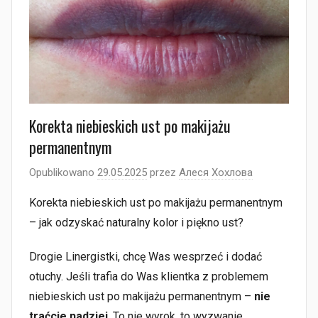
Korekta niebieskich ust po makijażu
permanentnym
Opublikowano
29.05.2025
przez
Алеся Хохлова
Korekta niebieskich ust po makijażu permanentnym
– jak odzyskać naturalny kolor i piękno ust?
Drogie Linergistki, chcę Was wesprzeć i dodać
otuchy. Jeśli trafia do Was klientka z problemem
niebieskich ust po makijażu permanentnym –
nie
traćcie nadziei
. To nie wyrok, to wyzwanie,