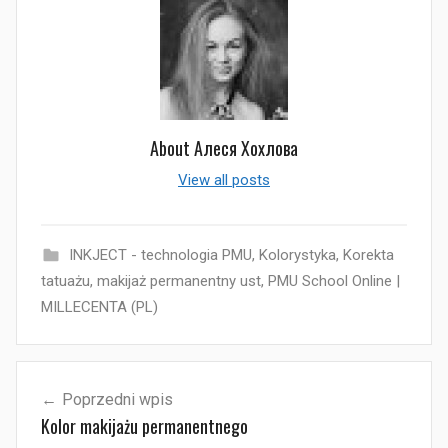
About
Алеся Хохлова
View all posts
INKJECT - technologia PMU
,
Kolorystyka
,
Korekta
tatuażu
,
makijaż permanentny ust
,
PMU School Online |
MILLECENTA (PL)
Nawigacja
Poprzedni wpis
wpisu
Kolor makijażu permanentnego