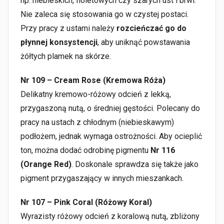
np. niebieskich, fioletowych czy szarych ust i brwi.
Nie zaleca się stosowania go w czystej postaci.
Przy pracy z ustami należy
rozcieńczać go do
płynnej konsystencji
, aby uniknąć powstawania
żółtych plamek na skórze.
Nr 109 – Cream Rose (Kremowa Róża)
Delikatny kremowo-różowy odcień z lekką,
przygaszoną nutą, o średniej gęstości. Polecany do
pracy na ustach z chłodnym (niebieskawym)
podłożem, jednak wymaga ostrożności. Aby ocieplić
ton, można dodać odrobinę pigmentu
Nr 116
(Orange Red)
. Doskonale sprawdza się także jako
pigment przygaszający w innych mieszankach.
Nr 107 – Pink Coral (Różowy Koral)
Wyrazisty różowy odcień z koralową nutą, zbliżony