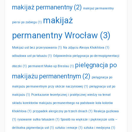
makijaż permanentny
(2)
makijaż permanentny
makijaż
piersi po zabiegu
(1)
permanentny Wrocław
(3)
Makijaż ust bez przerysowania
(1)
Na zdjęciu Alesya Khokhlova
(1)
odbudowa ust po tatuażu
(1)
Odpowiednia pielęgnacja po dermopigmentacji
pielęgnacja po
otoczki
(1)
permanent Make-up Breslau
(1)
makijażu permanentnym
(2)
pielęgnacja po
makijażu permanentnym przy skórze naczyniowej
(1)
pielęgnacja ust po
makijażu
(1)
Przekazanie teoretycznej i praktycznej wiedzy na temat
składu korektorów makijażu permanentnego na podstawie koła kolorów
Khokhlova
(1)
przypadek alergiczny po trzech dniach
(1)
Reakcja guzkowa
(1)
rysowanie sutka tatuażem
(1)
Sposób na większe i piękniejsze usta –
delikatna pigmentacja ust
(1)
sztuka i emocje
(1)
sztuka i medycyna
(1)