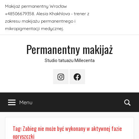
Przejdź
Makijaż permanentny Wrocław
do
+48506679358. Alesia Khakhlova - trener z
treści
zakresu makijażu permanentnego i
mikropigmentacji medycznej.
Permanentny makijaż
Studio tatuażu Millecenta
Instagram
Facebook
Sea
Menu
Tag:
Zabieg nie może być wykonany w aktywnej fazie
opryszczki