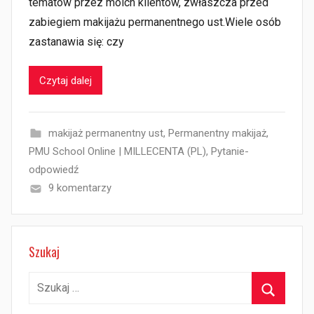
tematów przez moich klientów, zwłaszcza przed
zabiegiem makijażu permanentnego ust.Wiele osób
zastanawia się: czy
Czytaj dalej
makijaż permanentny ust
,
Permanentny makijaż
,
PMU School Online | MILLECENTA (PL)
,
Pytanie-
odpowiedź
9 komentarzy
Szukaj
Szukaj:
Szukaj