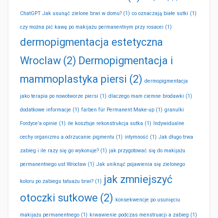
ChatGPT Jak usunąć zielone brwi w domu?
(1)
co oznaczają białe sutki
(1)
czy można pić kawę po makijażu permanentnym przy rosacei
(1)
dermopigmentacja estetyczna
Wroclaw
(2)
Dermopigmentacja i
mammoplastyka piersi
(2)
dermopigmentacja
jako terapia po nowotworze piersi
(1)
dlaczego mam ciemne brodawki
(1)
dodatkowe informacje
(1)
farben für Permanent Make-up
(1)
granulki
Fordyce’a opinie
(1)
ile kosztuje rekonstrukcja sutka
(1)
Indywidualne
cechy organizmu a odrzucanie pigmentu
(1)
intymność
(1)
Jak długo trwa
zabieg i ile razy się go wykonuje?
(1)
jak przygotować się do makijażu
permanentnego ust Wrocław
(1)
Jak uniknąć pojawienia się zielonego
jak zmniejszyć
koloru po zabiegu tatuażu brwi?
(1)
otoczki sutkowe
(2)
konsekwencje po usunięciu
makijażu permanentnego
(1)
krwawienie podczas menstruacji a zabieg
(1)