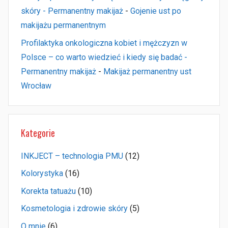
skóry - Permanentny makijaż
-
Gojenie ust po
makijażu permanentnym
Profilaktyka onkologiczna kobiet i mężczyzn w
Polsce – co warto wiedzieć i kiedy się badać -
Permanentny makijaż
-
Makijaż permanentny ust
Wrocław
Kategorie
INKJECT – technologia PMU
(12)
Kolorystyka
(16)
Korekta tatuażu
(10)
Kosmetologia i zdrowie skóry
(5)
O mnie
(6)