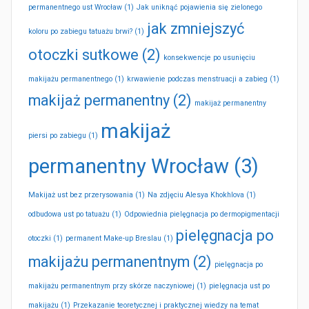
permanentnego ust Wrocław
(1)
Jak uniknąć pojawienia się zielonego
jak zmniejszyć
koloru po zabiegu tatuażu brwi?
(1)
otoczki sutkowe
(2)
konsekwencje po usunięciu
makijażu permanentnego
(1)
krwawienie podczas menstruacji a zabieg
(1)
makijaż permanentny
(2)
makijaż permanentny
makijaż
piersi po zabiegu
(1)
permanentny Wrocław
(3)
Makijaż ust bez przerysowania
(1)
Na zdjęciu Alesya Khokhlova
(1)
odbudowa ust po tatuażu
(1)
Odpowiednia pielęgnacja po dermopigmentacji
pielęgnacja po
otoczki
(1)
permanent Make-up Breslau
(1)
makijażu permanentnym
(2)
pielęgnacja po
makijażu permanentnym przy skórze naczyniowej
(1)
pielęgnacja ust po
makijażu
(1)
Przekazanie teoretycznej i praktycznej wiedzy na temat