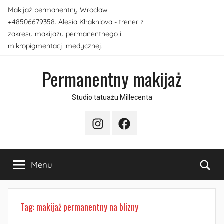
Przejdź
Makijaż permanentny Wrocław
do
+48506679358. Alesia Khakhlova - trener z
treści
zakresu makijażu permanentnego i
mikropigmentacji medycznej.
Permanentny makijaż
Studio tatuażu Millecenta
Instagram
Facebook
Sea
Menu
Tag:
makijaż permanentny na blizny