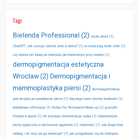
Tagi
Bielenda Professional
(2)
cechy skóry
(1)
ChatGPT Jak usunąć zielone brwi w domu?
(1)
co oznaczają białe sutki
(1)
czy można pić kawę po makijażu permanentnym przy rosacei
(1)
dermopigmentacja estetyczna
Wroclaw
(2)
Dermopigmentacja i
mammoplastyka piersi
(2)
dermopigmentacja
jako terapia po nowotworze piersi
(1)
dlaczego mam ciemne brodawki
(1)
dodatkowe informacje
(1)
farben für Permanent Make-up
(1)
granulki
Fordyce’a opinie
(1)
ile kosztuje rekonstrukcja sutka
(1)
Indywidualne
cechy organizmu a odrzucanie pigmentu
(1)
intymność
(1)
Jak długo trwa
zabieg i ile razy się go wykonuje?
(1)
jak przygotować się do makijażu