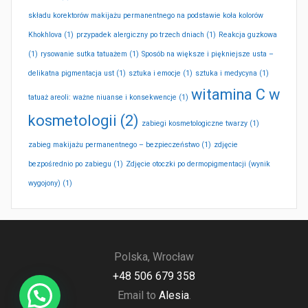
składu korektorów makijażu permanentnego na podstawie koła kolorów
Khokhlova
(1)
przypadek alergiczny po trzech dniach
(1)
Reakcja guzkowa
(1)
rysowanie sutka tatuażem
(1)
Sposób na większe i piękniejsze usta –
delikatna pigmentacja ust
(1)
sztuka i emocje
(1)
sztuka i medycyna
(1)
witamina C w
tatuaż areoli: ważne niuanse i konsekwencje
(1)
kosmetologii
(2)
zabiegi kosmetologiczne twarzy
(1)
zabieg makijażu permanentnego – bezpieczeństwo
(1)
zdjęcie
bezpośrednio po zabiegu
(1)
Zdjęcie otoczki po dermopigmentacji (wynik
wygojony)
(1)
Polska, Wrocław
+48 506 679 358
Email to
Alesia
.