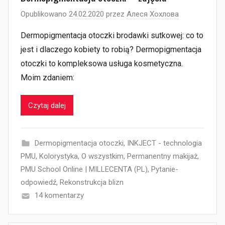
Opublikowano
24.02.2020
przez
Алеся Хохлова
Dermopigmentacja otoczki brodawki sutkowej: co to
jest i dlaczego kobiety to robią? Dermopigmentacja
otoczki to kompleksowa usługa kosmetyczna.
Moim zdaniem:
Czytaj dalej
Dermopigmentacja otoczki
,
INKJECT - technologia
PMU
,
Kolorystyka
,
O wszystkim
,
Permanentny makijaż
,
PMU School Online | MILLECENTA (PL)
,
Pytanie-
odpowiedź
,
Rekonstrukcja blizn
14 komentarzy