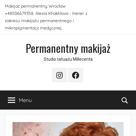
Przejdź
Makijaż permanentny Wrocław
do
+48506679358. Alesia Khakhlova - trener z
treści
zakresu makijażu permanentnego i
mikropigmentacji medycznej.
Permanentny makijaż
Studio tatuażu Millecenta
Instagram
Facebook
Sea
Menu