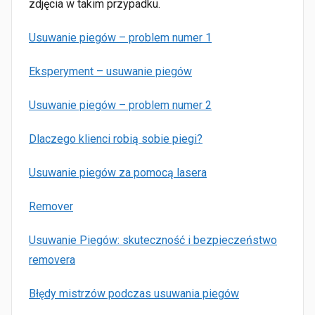
zdjęcia w takim przypadku.
Usuwanie piegów – problem numer 1
Eksperyment – usuwanie piegów
Usuwanie piegów – problem numer 2
Dlaczego klienci robią sobie piegi?
Usuwanie piegów za pomocą lasera
Remover
Usuwanie Piegów: skuteczność i bezpieczeństwo
removera
Błędy mistrzów podczas usuwania piegów