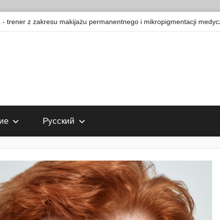
 trener z zakresu makijażu permanentnego i mikropigmentacji medyc
ие
Русский