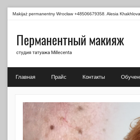
Перейти
Makijaż permanentny Wrocław +48506679358. Alesia Khakhlova -
к
содержимому
Перманентный макияж
студия татуажа Millecenta
Главная
Прайс
Контакты
Обучен