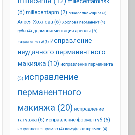
millecenta
(12)
millecentaminsk
(8)
millecentapm
(7)
permanentmakeuplips
(3)
Алеся Хохлова
(6)
Хохлова перманент
(4)
дермопигментация ареолы
(5)
губы
(4)
исправление
исправление губ
(3)
неудачного перманентного
макияжа
(10)
исправление перманента
исправление
(5)
перманентного
макияжа
(20)
исправление
татуажа
(6)
исправление формы губ
(6)
исправление шрамов
(4)
камуфляж шрамов
(4)