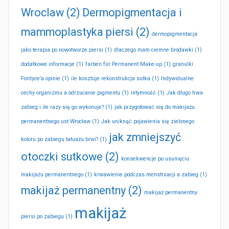
Wroclaw
(2)
Dermopigmentacja i
mammoplastyka piersi
(2)
dermopigmentacja
jako terapia po nowotworze piersi
(1)
dlaczego mam ciemne brodawki
(1)
dodatkowe informacje
(1)
farben für Permanent Make-up
(1)
granulki
Fordyce’a opinie
(1)
ile kosztuje rekonstrukcja sutka
(1)
Indywidualne
cechy organizmu a odrzucanie pigmentu
(1)
intymność
(1)
Jak długo trwa
zabieg i ile razy się go wykonuje?
(1)
jak przygotować się do makijażu
permanentnego ust Wrocław
(1)
Jak uniknąć pojawienia się zielonego
jak zmniejszyć
koloru po zabiegu tatuażu brwi?
(1)
otoczki sutkowe
(2)
konsekwencje po usunięciu
makijażu permanentnego
(1)
krwawienie podczas menstruacji a zabieg
(1)
makijaż permanentny
(2)
makijaż permanentny
makijaż
piersi po zabiegu
(1)