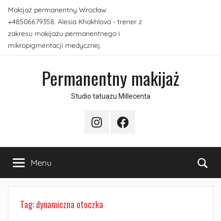
Przejdź
Makijaż permanentny Wrocław
do
+48506679358. Alesia Khakhlova - trener z
treści
zakresu makijażu permanentnego i
mikropigmentacji medycznej.
Permanentny makijaż
Studio tatuażu Millecenta
Instagram
Facebook
Sea
Menu
Tag:
dynamiczna otoczka