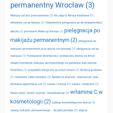
permanentny Wrocław
(3)
Makijaż ust bez przerysowania
(1)
Na zdjęciu Alesya Khokhlova
(1)
odbudowa ust po tatuażu
(1)
Odpowiednia pielęgnacja po dermopigmentacji
pielęgnacja po
otoczki
(1)
permanent Make-up Breslau
(1)
makijażu permanentnym
(2)
pielęgnacja po
makijażu permanentnym przy skórze naczyniowej
(1)
pielęgnacja ust po
makijażu
(1)
Przekazanie teoretycznej i praktycznej wiedzy na temat
składu korektorów makijażu permanentnego na podstawie koła kolorów
Khokhlova
(1)
przypadek alergiczny po trzech dniach
(1)
Reakcja guzkowa
(1)
rysowanie sutka tatuażem
(1)
Sposób na większe i piękniejsze usta –
delikatna pigmentacja ust
(1)
sztuka i emocje
(1)
sztuka i medycyna
(1)
witamina C w
tatuaż areoli: ważne niuanse i konsekwencje
(1)
kosmetologii
(2)
zabiegi kosmetologiczne twarzy
(1)
zabieg makijażu permanentnego – bezpieczeństwo
(1)
zdjęcie