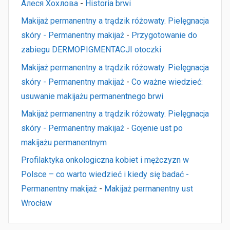
Алеся Хохлова
-
Historia brwi
Makijaż permanentny a trądzik różowaty. Pielęgnacja
skóry - Permanentny makijaż
-
Przygotowanie do
zabiegu DERMOPIGMENTACJI otoczki
Makijaż permanentny a trądzik różowaty. Pielęgnacja
skóry - Permanentny makijaż
-
Co ważne wiedzieć:
usuwanie makijażu permanentnego brwi
Makijaż permanentny a trądzik różowaty. Pielęgnacja
skóry - Permanentny makijaż
-
Gojenie ust po
makijażu permanentnym
Profilaktyka onkologiczna kobiet i mężczyzn w
Polsce – co warto wiedzieć i kiedy się badać -
Permanentny makijaż
-
Makijaż permanentny ust
Wrocław