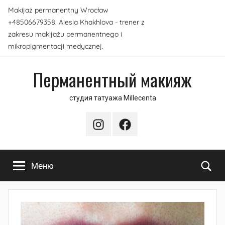
Перейти
Makijaż permanentny Wrocław
к
+48506679358. Alesia Khakhlova - trener z
содержимому
zakresu makijażu permanentnego i
mikropigmentacji medycznej.
Перманентный макияж
студия татуажа Millecenta
Instagram
Facebook
По
Меню