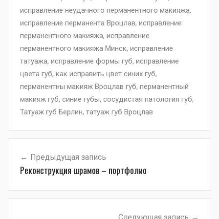
исправление неудачного перманентного макияжа
,
исправление перманента Вроцлав
,
исправление
перманентного макияжа
,
исправление
перманентного макияжа Минск
,
исправление
татуажа
,
исправление формы губ
,
исправление
цвета губ
,
как исправить цвет синих губ
,
перманентны макияж Вроцлав губ
,
перманентный
макияж губ
,
синие губы
,
сосудистая патология губ
,
Татуаж губ Берлин
,
татуаж губ Вроцлав
Навигация
Предыдущая запись
по
Реконструкция шрамов – портфолио
записям
Следующая запись