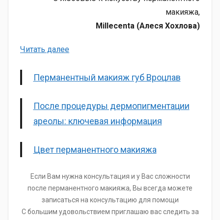
макияжа,
Millecenta (Алеся Хохлова)
:
Читать далее
Как
исправить
Перманентный макияж губ Вроцлав
синие
губы
После процедуры дермопигментации
клиента
ареолы: ключевая информация
или
неудачный
Цвет перманентного макияжа
татуаж
Если Вам нужна консультация и у Вас сложности
после перманентного макияжа, Вы всегда можете
записаться на консультацию для помощи
С большим удовольствием приглашаю вас следить за