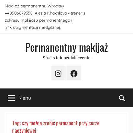
Przejdź
Makijaż permanentny Wrocław
do
+48506679358. Alesia Khakhlova - trener z
treści
zakresu makijażu permanentnego i
mikropigmentacji medycznej.
Permanentny makijaż
Studio tatuażu Millecenta
Instagram
Facebook
Sea
Menu
Tag:
czy można zrobić permanent przy cerze
naczyniowej