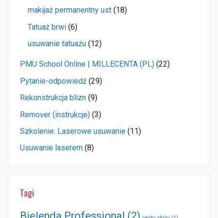
makijaż permanentny ust
(18)
Tatuaż brwi
(6)
usuwanie tatuażu
(12)
PMU School Online | MILLECENTA (PL)
(22)
Pytanie-odpowiedź
(29)
Rekonstrukcja blizn
(9)
Remover (instrukcje)
(3)
Szkolenie. Laserowe usuwanie
(11)
Usuwanie laserem
(8)
Tagi
Bielenda Professional
(2)
cechy skóry
(1)