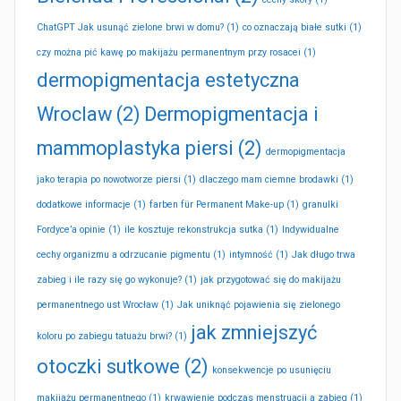
ChatGPT Jak usunąć zielone brwi w domu?
(1)
co oznaczają białe sutki
(1)
czy można pić kawę po makijażu permanentnym przy rosacei
(1)
dermopigmentacja estetyczna
Wroclaw
(2)
Dermopigmentacja i
mammoplastyka piersi
(2)
dermopigmentacja
jako terapia po nowotworze piersi
(1)
dlaczego mam ciemne brodawki
(1)
dodatkowe informacje
(1)
farben für Permanent Make-up
(1)
granulki
Fordyce’a opinie
(1)
ile kosztuje rekonstrukcja sutka
(1)
Indywidualne
cechy organizmu a odrzucanie pigmentu
(1)
intymność
(1)
Jak długo trwa
zabieg i ile razy się go wykonuje?
(1)
jak przygotować się do makijażu
permanentnego ust Wrocław
(1)
Jak uniknąć pojawienia się zielonego
jak zmniejszyć
koloru po zabiegu tatuażu brwi?
(1)
otoczki sutkowe
(2)
konsekwencje po usunięciu
makijażu permanentnego
(1)
krwawienie podczas menstruacji a zabieg
(1)