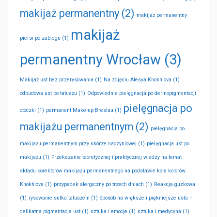
makijaż permanentny
(2)
makijaż permanentny
makijaż
piersi po zabiegu
(1)
permanentny Wrocław
(3)
Makijaż ust bez przerysowania
(1)
Na zdjęciu Alesya Khokhlova
(1)
odbudowa ust po tatuażu
(1)
Odpowiednia pielęgnacja po dermopigmentacji
pielęgnacja po
otoczki
(1)
permanent Make-up Breslau
(1)
makijażu permanentnym
(2)
pielęgnacja po
makijażu permanentnym przy skórze naczyniowej
(1)
pielęgnacja ust po
makijażu
(1)
Przekazanie teoretycznej i praktycznej wiedzy na temat
składu korektorów makijażu permanentnego na podstawie koła kolorów
Khokhlova
(1)
przypadek alergiczny po trzech dniach
(1)
Reakcja guzkowa
(1)
rysowanie sutka tatuażem
(1)
Sposób na większe i piękniejsze usta –
delikatna pigmentacja ust
(1)
sztuka i emocje
(1)
sztuka i medycyna
(1)