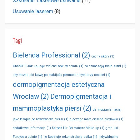
Szkolenie. Laserowe usuwanie
(11)
Usuwanie laserem
(8)
Tagi
Bielenda Professional
(2)
cechy skóry
(1)
ChatGPT Jak usunąć zielone brwi w domu?
(1)
co oznaczają białe sutki
(1)
czy można pić kawę po makijażu permanentnym przy rosacei
(1)
dermopigmentacja estetyczna
Wroclaw
(2)
Dermopigmentacja i
mammoplastyka piersi
(2)
dermopigmentacja
jako terapia po nowotworze piersi
(1)
dlaczego mam ciemne brodawki
(1)
dodatkowe informacje
(1)
farben für Permanent Make-up
(1)
granulki
Fordyce’a opinie
(1)
ile kosztuje rekonstrukcja sutka
(1)
Indywidualne