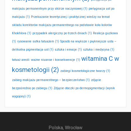
makijażu permanentnym przy skórze naczyniowej
(1)
pielęgnacja ust po
makijażu
(1)
Przekazanie teoretycznej i praktycznej wiedzy na temat
składu korektorów makijażu permanentnego na podstawie koła kolorów
Khokhlova
(1)
przypadek alergiczny po trzech dniach
(1)
Reakcja guzkowa
(1)
rysowanie sutka tatuażem
(1)
Sposób na większe i piękniejsze usta –
delikatna pigmentacja ust
(1)
sztuka i emocje
(1)
sztuka i medycyna
(1)
witamina C w
tatuaż areoli: ważne niuanse i konsekwencje
(1)
kosmetologii
(2)
zabiegi kosmetologiczne twarzy
(1)
zabieg makijażu permanentnego – bezpieczeństwo
(1)
zdjęcie
bezpośrednio po zabiegu
(1)
Zdjęcie otoczki po dermopigmentacji (wynik
wygojony)
(1)
Polska, Wrocław