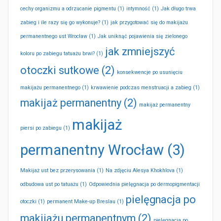
cechy organizmu a odrzucanie pigmentu
(1)
intymność
(1)
Jak długo trwa
zabieg i ile razy się go wykonuje?
(1)
jak przygotować się do makijażu
permanentnego ust Wrocław
(1)
Jak uniknąć pojawienia się zielonego
jak zmniejszyć
koloru po zabiegu tatuażu brwi?
(1)
otoczki sutkowe
(2)
konsekwencje po usunięciu
makijażu permanentnego
(1)
krwawienie podczas menstruacji a zabieg
(1)
makijaż permanentny
(2)
makijaż permanentny
makijaż
piersi po zabiegu
(1)
permanentny Wrocław
(3)
Makijaż ust bez przerysowania
(1)
Na zdjęciu Alesya Khokhlova
(1)
odbudowa ust po tatuażu
(1)
Odpowiednia pielęgnacja po dermopigmentacji
pielęgnacja po
otoczki
(1)
permanent Make-up Breslau
(1)
makijażu permanentnym
(2)
pielęgnacja po