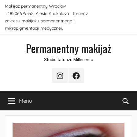
Przejdź
Makijaż permanentny Wrocław
do
+48506679358. Alesia Khakhlova - trener z
treści
zakresu makijażu permanentnego i
mikropigmentacji medycznej.
Permanentny makijaż
Studio tatuażu Millecenta
Instagram
Facebook
Sea
Menu