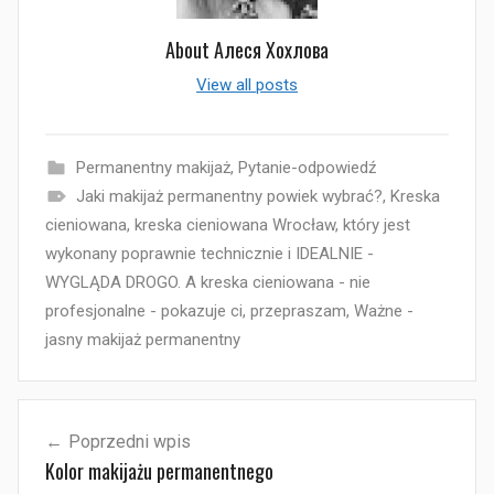
About
Алеся Хохлова
View all posts
Permanentny makijaż
,
Pytanie-odpowiedź
Jaki makijaż permanentny powiek wybrać?
,
Kreska
cieniowana
,
kreska cieniowana Wrocław
,
który jest
wykonany poprawnie technicznie i IDEALNIE -
WYGLĄDA DROGO. A kreska cieniowana - nie
profesjonalne - pokazuje ci
,
przepraszam
,
Ważne -
jasny makijaż permanentny
Nawigacja
Poprzedni wpis
wpisu
Kolor makijażu permanentnego