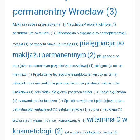
permanentny Wrocław
(3)
Makijaż ust bez przerysowania
(1)
Na zdjęciu Alesya Khokhlova
(1)
odbudowa ust po tatuażu
(1)
Odpowiednia pielęgnacja po dermopigmentacji
pielęgnacja po
otoczki
(1)
permanent Make-up Breslau
(1)
makijażu permanentnym
(2)
pielęgnacja po
makijażu permanentnym przy skórze naczyniowej
(1)
pielęgnacja ust po
makijażu
(1)
Przekazanie teoretycznej i praktycznej wiedzy na temat
składu korektorów makijażu permanentnego na podstawie koła kolorów
Khokhlova
(1)
przypadek alergiczny po trzech dniach
(1)
Reakcja guzkowa
(1)
rysowanie sutka tatuażem
(1)
Sposób na większe i piękniejsze usta –
delikatna pigmentacja ust
(1)
sztuka i emocje
(1)
sztuka i medycyna
(1)
witamina C w
tatuaż areoli: ważne niuanse i konsekwencje
(1)
kosmetologii
(2)
zabiegi kosmetologiczne twarzy
(1)