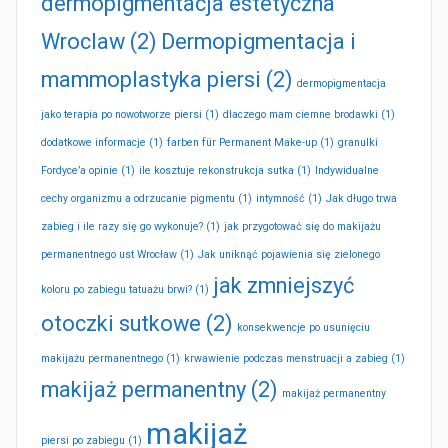
dermopigmentacja estetyczna
Wroclaw
(2)
Dermopigmentacja i
mammoplastyka piersi
(2)
dermopigmentacja
jako terapia po nowotworze piersi
(1)
dlaczego mam ciemne brodawki
(1)
dodatkowe informacje
(1)
farben für Permanent Make-up
(1)
granulki
Fordyce’a opinie
(1)
ile kosztuje rekonstrukcja sutka
(1)
Indywidualne
cechy organizmu a odrzucanie pigmentu
(1)
intymność
(1)
Jak długo trwa
zabieg i ile razy się go wykonuje?
(1)
jak przygotować się do makijażu
permanentnego ust Wrocław
(1)
Jak uniknąć pojawienia się zielonego
jak zmniejszyć
koloru po zabiegu tatuażu brwi?
(1)
otoczki sutkowe
(2)
konsekwencje po usunięciu
makijażu permanentnego
(1)
krwawienie podczas menstruacji a zabieg
(1)
makijaż permanentny
(2)
makijaż permanentny
makijaż
piersi po zabiegu
(1)