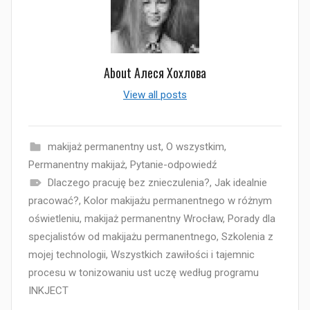
About
Алеся Хохлова
View all posts
makijaż permanentny ust
,
O wszystkim
,
Permanentny makijaż
,
Pytanie-odpowiedź
Dlaczego pracuję bez znieczulenia?
,
Jak idealnie
pracować?
,
Kolor makijażu permanentnego w różnym
oświetleniu
,
makijaż permanentny Wrocław
,
Porady dla
specjalistów od makijażu permanentnego
,
Szkolenia z
mojej technologii
,
Wszystkich zawiłości i tajemnic
procesu w tonizowaniu ust uczę według programu
INKJECT