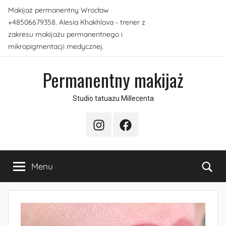
Przejdź
Makijaż permanentny Wrocław
do
+48506679358. Alesia Khakhlova - trener z
treści
zakresu makijażu permanentnego i
mikropigmentacji medycznej.
Permanentny makijaż
Studio tatuażu Millecenta
Instagram
Facebook
Sea
Menu