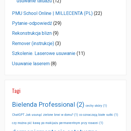
usuwanie tatuażu
(12)
PMU School Online | MILLECENTA (PL)
(22)
Pytanie-odpowiedź
(29)
Rekonstrukcja blizn
(9)
Remover (instrukcje)
(3)
Szkolenie. Laserowe usuwanie
(11)
Usuwanie laserem
(8)
Tagi
Bielenda Professional
(2)
cechy skóry
(1)
ChatGPT Jak usunąć zielone brwi w domu?
(1)
co oznaczają białe sutki
(1)
czy można pić kawę po makijażu permanentnym przy rosacei
(1)