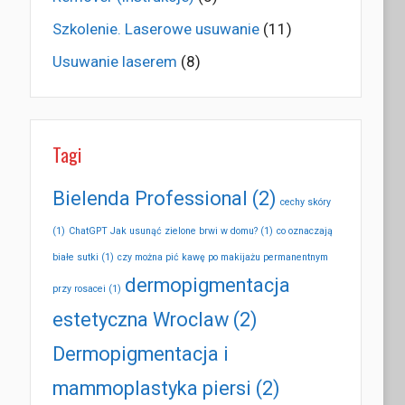
Szkolenie. Laserowe usuwanie
(11)
Usuwanie laserem
(8)
Tagi
Bielenda Professional
(2)
cechy skóry
(1)
ChatGPT Jak usunąć zielone brwi w domu?
(1)
co oznaczają
białe sutki
(1)
czy można pić kawę po makijażu permanentnym
dermopigmentacja
przy rosacei
(1)
estetyczna Wroclaw
(2)
Dermopigmentacja i
mammoplastyka piersi
(2)