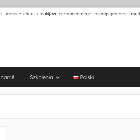
 - trener z zakresu makijażu permanentnego i mikropigmentacji med
 nami!
Szkolenia
Polski