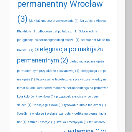
permanentny Wrocław
(3)
Makijaż ust bez przerysowania
(1)
Na zdjęciu Alesya
Khokhlova
(1)
odbudowa ust po tatuażu
(1)
Odpowiednia
pielęgnacja po dermopigmentacji otoczki
(1)
permanent Make-up
pielęgnacja po makijażu
Breslau
(1)
permanentnym
(2)
pielęgnacja po makijażu
permanentnym przy skórze naczyniowej
(1)
pielęgnacja ust po
makijażu
(1)
Przekazanie teoretycznej i praktycznej wiedzy na
temat składu korektorów makijażu permanentnego na podstawie
koła kolorów Khokhlova
(1)
przypadek alergiczny po trzech
dniach
(1)
Reakcja guzkowa
(1)
rysowanie sutka tatuażem
(1)
Sposób na większe i piękniejsze usta – delikatna pigmentacja
ust
(1)
sztuka i emocje
(1)
sztuka i medycyna
(1)
tatuaż areoli:
witamina C w