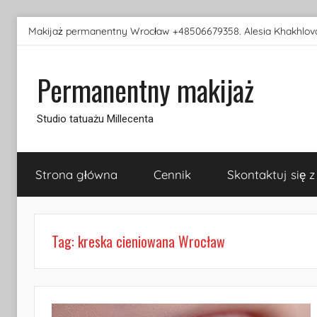
Przejdź
Makijaż permanentny Wrocław +48506679358. Alesia Khakhlova
do
treści
Permanentny makijaż
Studio tatuażu Millecenta
Strona główna
Cennik
Skontaktuj się z
Tag:
kreska cieniowana Wrocław