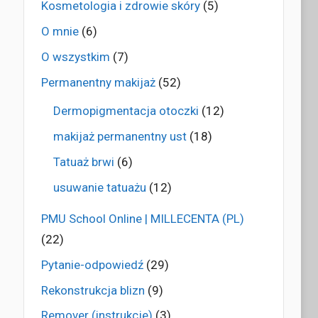
Kosmetologia i zdrowie skóry
(5)
O mnie
(6)
O wszystkim
(7)
Permanentny makijaż
(52)
Dermopigmentacja otoczki
(12)
makijaż permanentny ust
(18)
Tatuaż brwi
(6)
usuwanie tatuażu
(12)
PMU School Online | MILLECENTA (PL)
(22)
Pytanie-odpowiedź
(29)
Rekonstrukcja blizn
(9)
Remover (instrukcje)
(3)