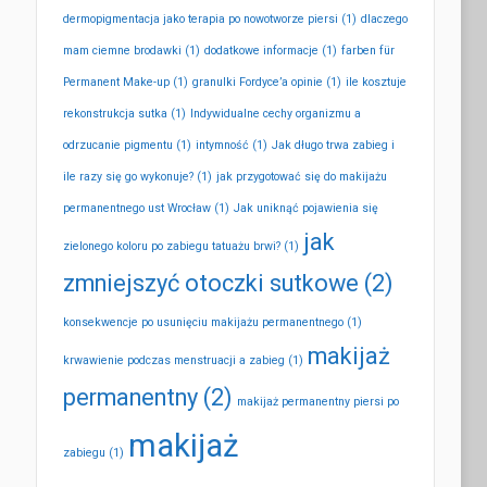
dermopigmentacja jako terapia po nowotworze piersi
(1)
dlaczego
mam ciemne brodawki
(1)
dodatkowe informacje
(1)
farben für
Permanent Make-up
(1)
granulki Fordyce’a opinie
(1)
ile kosztuje
rekonstrukcja sutka
(1)
Indywidualne cechy organizmu a
odrzucanie pigmentu
(1)
intymność
(1)
Jak długo trwa zabieg i
ile razy się go wykonuje?
(1)
jak przygotować się do makijażu
permanentnego ust Wrocław
(1)
Jak uniknąć pojawienia się
jak
zielonego koloru po zabiegu tatuażu brwi?
(1)
zmniejszyć otoczki sutkowe
(2)
konsekwencje po usunięciu makijażu permanentnego
(1)
makijaż
krwawienie podczas menstruacji a zabieg
(1)
permanentny
(2)
makijaż permanentny piersi po
makijaż
zabiegu
(1)