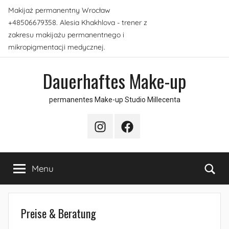
Skip
Makijaż permanentny Wrocław
to
+48506679358. Alesia Khakhlova - trener z
content
zakresu makijażu permanentnego i
mikropigmentacji medycznej.
Dauerhaftes Make-up
permanentes Make-up Studio Millecenta
Instagram
Facebook
Sea
Menu
Preise & Beratung