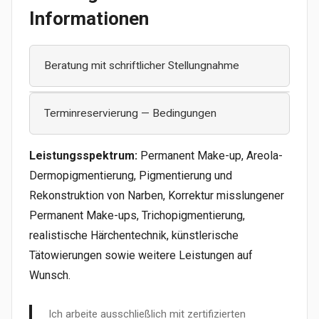
Informationen
Beratung mit schriftlicher Stellungnahme
Diese erweiterte Beratungsleistung umfasst
Terminreservierung — Bedingungen
eine ausführliche persönliche Beratung (vor Ort
oder online, ca. 60 Minuten) sowie die
Leistungsspektrum:
Permanent Make-up, Areola-
Erstellung einer individuellen schriftlichen
Dermopigmentierung, Pigmentierung und
Stellungnahme.
Rekonstruktion von Narben, Korrektur misslungener
Die Dokumentation beinhaltet eine vertiefte
Permanent Make-ups, Trichopigmentierung,
Analyse Ihres Falls, eine fachliche
realistische Härchentechnik, künstlerische
Einschätzung sowie individuell abgestimmte
Tätowierungen sowie weitere Leistungen auf
Empfehlungen. Die Ausarbeitung erfolgt in der
Wunsch.
Regel am Folgetag.
Die schriftliche Stellungnahme kann Sie bei
Ich arbeite ausschließlich mit zertifizierten