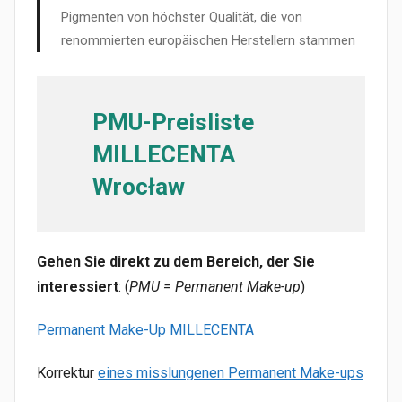
weiteren medizinischen oder ästhetischen
Pigmenten von höchster Qualität, die von
Beratungen unterstützen, die Planung
renommierten europäischen Herstellern stammen
möglicher Korrekturmaßnahmen erleichtern und
Ihnen helfen, fundierte Entscheidungen in
Bezug auf Pigmentierungsbehandlungen, eine
PMU-Preisliste
mögliche Entfernung von Permanent Make-up
oder Korrekturen zu treffen.
MILLECENTA
Wrocław
Gehen Sie direkt zu dem Bereich, der Sie
interessiert
: (
PMU = Permanent Make-up
)
Permanent Make-Up MILLECENTA
Korrektur
eines misslungenen Permanent Make-ups