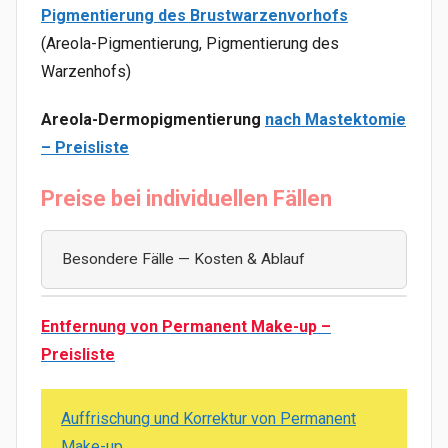
Pigmentierung des Brustwarzenvorhofs
(Areola-Pigmentierung, Pigmentierung des
Warzenhofs)
Areola-Dermopigmentierung
nach Mastektomie
– Preisliste
Preise bei individuellen Fällen
Besondere Fälle — Kosten & Ablauf
Areola-Dermopigmentierung nach
Entfernung von Permanent Make-up –
Mastektomie
Preisliste
Über die Behandlung
Auffrischung und Korrektur von Permanent
Für viele Frauen nach einer Mastektomie ist
Make-up