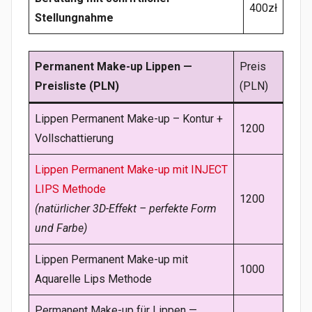
400zł
Alle этапы/Schritte sowie die endgültige
Stellungnahme
Kalkulation bespreche ich im Voraus
transparent im Rahmen der Beratung.
Permanent Make-up Lippen —
Preis
Weiterführende Informationen finden Sie in
Preisliste (PLN)
(PLN)
meinen Fachartikeln:
Lippen Permanent Make-up – Kontur +
Nach der Warzenhof-Pigmentierung –
1200
Vollschattierung
wichtige Informationen
Lippen Permanent Make-up mit INJECT
Vorbereitung auf die Areola-
LIPS Methode
Dermopigmentierung
1200
(natürlicher 3D-Effekt – perfekte Form
Pigmentierung des Warzenhofs
und Farbe)
Areola-Dermopigmentierung – Fotos
Lippen Permanent Make-up mit
1000
Narbenrekonstruktion –
Aquarelle Lips Methode
Dermopigmentierung
Permanent Make-up für Lippen —