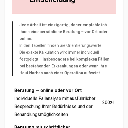
erforderlich sein, da Narben- oder
Transplantationsgewebe Pigment
unterschiedlich aufnimmt.
Jede Arbeit ist einzigartig, daher empfehle ich
Kosten und Organisation
Ihnen eine persönliche Beratung – vor Ort oder
online.
Die Kosten einer solchen Rekonstruktion
In den Tabellen finden Sie Orientierungswerte.
werden immer individuell festgelegt. Sie
Die exakte Kalkulation wird immer individuell
richten sich nach der Fläche der
festgelegt –
insbesondere bei komplexen Fällen,
Pigmentierung, dem erforderlichen
bei bestehenden Erkrankungen oder wenn Ihre
Arbeitsaufwand, der Beschaffenheit des
Haut Narben nach einer Operation aufweist.
..
Narbengewebes sowie der Reaktion der Haut.
Auch nach einer Chemotherapie werden die
Beratung — online oder vor Ort
Kosten individuell festgelegt — mit Rücksicht
Individuelle Fallanalyse mit ausführlicher
200zł
auf die persönliche Situation und die
Besprechung Ihrer Bedürfnisse und der
Bedürfnisse der Patientin. In komplexeren
Behandlungsmöglichkeiten
oder mehrstufigen Fällen können die Kosten
von den Basistarifen der Preisliste abweichen.
Beratung mit schriftlicher