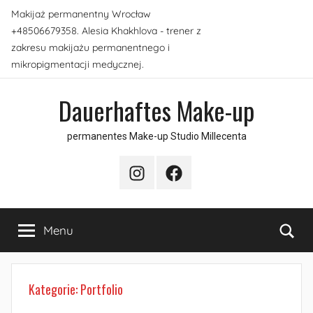
Skip
Makijaż permanentny Wrocław
to
+48506679358. Alesia Khakhlova - trener z
content
zakresu makijażu permanentnego i
mikropigmentacji medycznej.
Dauerhaftes Make-up
permanentes Make-up Studio Millecenta
Instagram
Facebook
Sea
Menu
Kategorie:
Portfolio