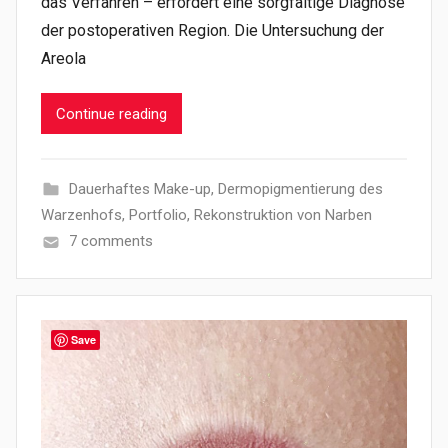
das Verfahren – erfordert eine sorgfältige Diagnose
der postoperativen Region. Die Untersuchung der
Areola
Continue reading
Dauerhaftes Make-up
,
Dermopigmentierung des
Warzenhofs
,
Portfolio
,
Rekonstruktion von Narben
7 comments
Save