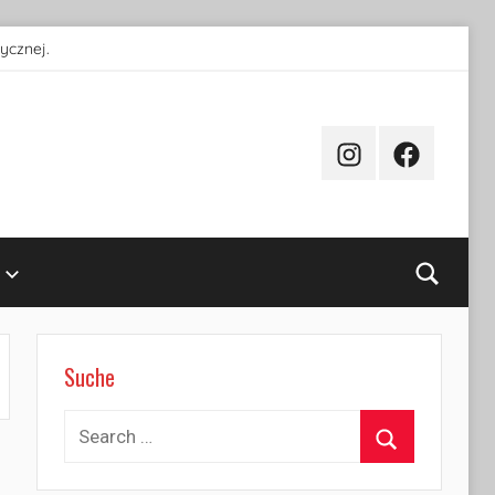
ycznej.
Instagram
Facebook
Searc
Suche
Search
for:
Search