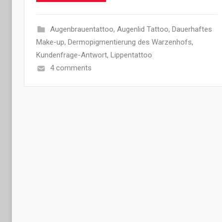
Augenbrauentattoo
,
Augenlid Tattoo
,
Dauerhaftes
Make-up
,
Dermopigmentierung des Warzenhofs
,
Kundenfrage-Antwort
,
Lippentattoo
4 comments