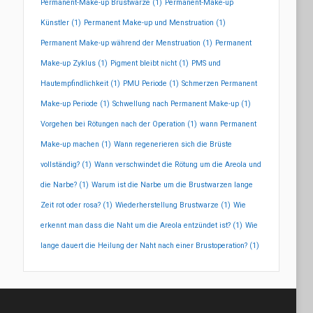
Permanent-Make-up Brustwarze
(1)
Permanent-Make-up
Künstler
(1)
Permanent Make-up und Menstruation
(1)
Permanent Make-up während der Menstruation
(1)
Permanent
Make-up Zyklus
(1)
Pigment bleibt nicht
(1)
PMS und
Hautempfindlichkeit
(1)
PMU Periode
(1)
Schmerzen Permanent
Make-up Periode
(1)
Schwellung nach Permanent Make-up
(1)
Vorgehen bei Rötungen nach der Operation
(1)
wann Permanent
Make-up machen
(1)
Wann regenerieren sich die Brüste
vollständig?
(1)
Wann verschwindet die Rötung um die Areola und
die Narbe?
(1)
Warum ist die Narbe um die Brustwarzen lange
Zeit rot oder rosa?
(1)
Wiederherstellung Brustwarze
(1)
Wie
erkennt man dass die Naht um die Areola entzündet ist?
(1)
Wie
lange dauert die Heilung der Naht nach einer Brustoperation?
(1)