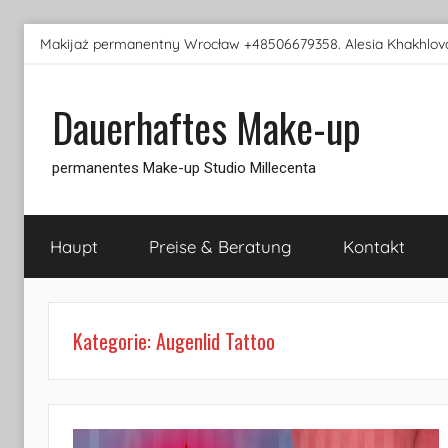
Skip
Makijaż permanentny Wrocław +48506679358. Alesia Khakhlova
to
content
Dauerhaftes Make-up
permanentes Make-up Studio Millecenta
Haupt
Preise & Beratung
Kontakt
Kategorie:
Augenlid Tattoo