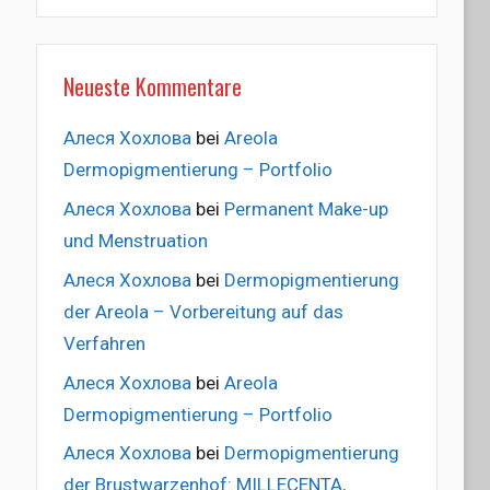
Neueste Kommentare
Алеся Хохлова
bei
Areola
Dermopigmentierung – Portfolio
Алеся Хохлова
bei
Permanent Make-up
und Menstruation
Алеся Хохлова
bei
Dermopigmentierung
der Areola – Vorbereitung auf das
Verfahren
Алеся Хохлова
bei
Areola
Dermopigmentierung – Portfolio
Алеся Хохлова
bei
Dermopigmentierung
der Brustwarzenhof: MILLECENTA,