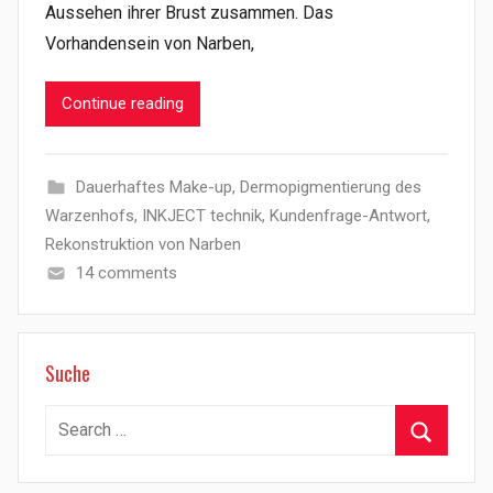
Aussehen ihrer Brust zusammen. Das
Vorhandensein von Narben,
Continue reading
Dauerhaftes Make-up
,
Dermopigmentierung des
Warzenhofs
,
INKJECT technik
,
Kundenfrage-Antwort
,
Rekonstruktion von Narben
14 comments
Suche
Search
for:
Search