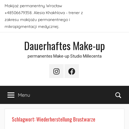
Skip
Makijaż permanentny Wrocław
to
+48506679358. Alesia Khakhlova - trener z
content
zakresu makijażu permanentnego i
mikropigmentacji medycznej.
Dauerhaftes Make-up
permanentes Make-up Studio Millecenta
Instagram
Facebook
Sea
Menu
Schlagwort:
Wiederherstellung Brustwarze