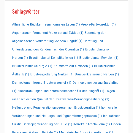
Schlagwörter
Allmähliche Rückkehr zum normalen Leben
(1)
Areola-Farbkorrektur
(1)
Augenbrauen Permanent Make-up und Zyklus
(1)
Bedeutung der
angemessenen Vorbereitung vor dem Eingriff
(1)
Beratung und
Unterstützung des Kunden nach der Operation
(1)
Brustimplantation
Narben
(1)
Brustimplantat Komplikationen
(1)
Brustimplantat Revision
(1)
Brustkorrektur Chirurgie
(1)
Brustkorrektur Optionen
(1)
Brustkorrektur
Ästhetik
(1)
Brustvergrößerung Narben
(1)
Brustverkleinerung Narben
(1)
Dermopigmentierung Brustwarzenhof
(1)
Dermopigmentierung Spezialist
(1)
Einschränkungen und Kontraindikationen für den Eingriff
(1)
Folgen
einer schlechten Qualität der Brustwarzen-Dermopigmentierung
(1)
Heilungs- und Regenerationsprozess nach Brustoperation
(1)
hormonelle
Veränderungen und Heilungs- und Pigmentierungsprozess
(1)
Indikationen
für die Dermopigmentierung der Hülle
(1)
Korrektur Areola-Form
(1)
Lippen
Permanent Make-up Periode
(1)
Medizinische Brustpigmentierung
(1)