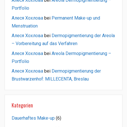
Алеся Хохлова
bei
Areola Dermopigmentierung –
Portfolio
Алеся Хохлова
bei
Permanent Make-up und
Menstruation
Алеся Хохлова
bei
Dermopigmentierung der Areola
– Vorbereitung auf das Verfahren
Алеся Хохлова
bei
Areola Dermopigmentierung –
Portfolio
Алеся Хохлова
bei
Dermopigmentierung der
Brustwarzenhof: MILLECENTA, Breslau
Kategorien
Dauerhaftes Make-up
(6)