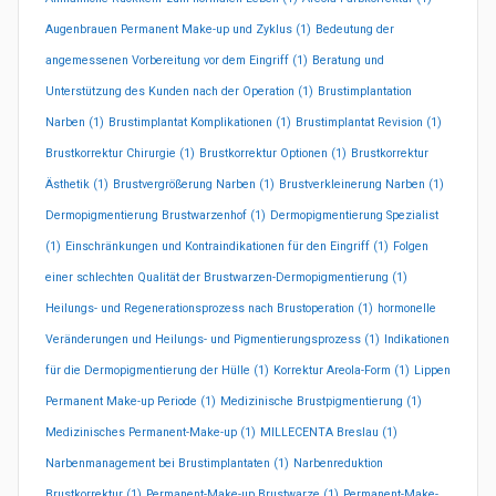
Augenbrauen Permanent Make-up und Zyklus
(1)
Bedeutung der
angemessenen Vorbereitung vor dem Eingriff
(1)
Beratung und
Unterstützung des Kunden nach der Operation
(1)
Brustimplantation
Narben
(1)
Brustimplantat Komplikationen
(1)
Brustimplantat Revision
(1)
Brustkorrektur Chirurgie
(1)
Brustkorrektur Optionen
(1)
Brustkorrektur
Ästhetik
(1)
Brustvergrößerung Narben
(1)
Brustverkleinerung Narben
(1)
Dermopigmentierung Brustwarzenhof
(1)
Dermopigmentierung Spezialist
(1)
Einschränkungen und Kontraindikationen für den Eingriff
(1)
Folgen
einer schlechten Qualität der Brustwarzen-Dermopigmentierung
(1)
Heilungs- und Regenerationsprozess nach Brustoperation
(1)
hormonelle
Veränderungen und Heilungs- und Pigmentierungsprozess
(1)
Indikationen
für die Dermopigmentierung der Hülle
(1)
Korrektur Areola-Form
(1)
Lippen
Permanent Make-up Periode
(1)
Medizinische Brustpigmentierung
(1)
Medizinisches Permanent-Make-up
(1)
MILLECENTA Breslau
(1)
Narbenmanagement bei Brustimplantaten
(1)
Narbenreduktion
Brustkorrektur
(1)
Permanent-Make-up Brustwarze
(1)
Permanent-Make-