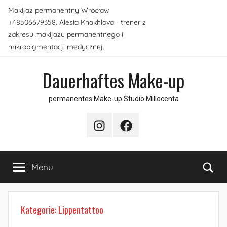
Skip
Makijaż permanentny Wrocław
to
+48506679358. Alesia Khakhlova - trener z
content
zakresu makijażu permanentnego i
mikropigmentacji medycznej.
Dauerhaftes Make-up
permanentes Make-up Studio Millecenta
Instagram
Facebook
Sea
Menu
Kategorie:
Lippentattoo