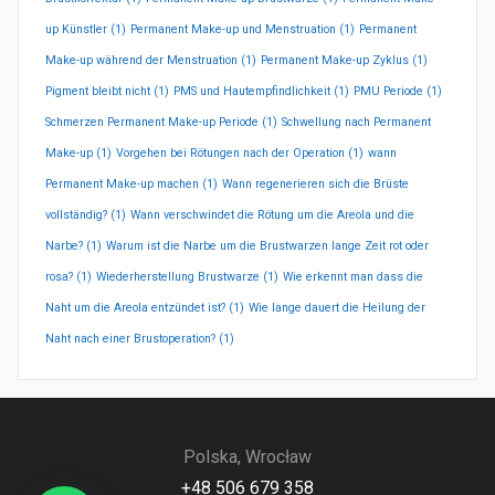
up Künstler
(1)
Permanent Make-up und Menstruation
(1)
Permanent
Make-up während der Menstruation
(1)
Permanent Make-up Zyklus
(1)
Pigment bleibt nicht
(1)
PMS und Hautempfindlichkeit
(1)
PMU Periode
(1)
Schmerzen Permanent Make-up Periode
(1)
Schwellung nach Permanent
Make-up
(1)
Vorgehen bei Rötungen nach der Operation
(1)
wann
Permanent Make-up machen
(1)
Wann regenerieren sich die Brüste
vollständig?
(1)
Wann verschwindet die Rötung um die Areola und die
Narbe?
(1)
Warum ist die Narbe um die Brustwarzen lange Zeit rot oder
rosa?
(1)
Wiederherstellung Brustwarze
(1)
Wie erkennt man dass die
Naht um die Areola entzündet ist?
(1)
Wie lange dauert die Heilung der
Naht nach einer Brustoperation?
(1)
Polska, Wrocław
+48 506 679 358