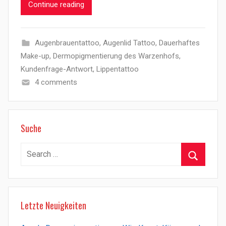
Continue reading
Augenbrauentattoo
,
Augenlid Tattoo
,
Dauerhaftes
Make-up
,
Dermopigmentierung des Warzenhofs
,
Kundenfrage-Antwort
,
Lippentattoo
4 comments
Suche
Search
for:
Search
Letzte Neuigkeiten