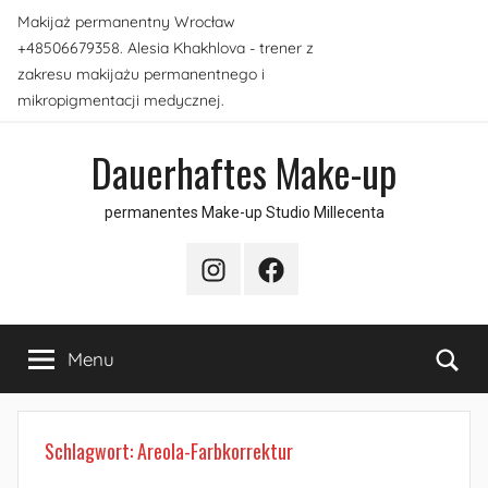
Skip
Makijaż permanentny Wrocław
to
+48506679358. Alesia Khakhlova - trener z
content
zakresu makijażu permanentnego i
mikropigmentacji medycznej.
Dauerhaftes Make-up
permanentes Make-up Studio Millecenta
Instagram
Facebook
Sea
Menu
Schlagwort:
Areola-Farbkorrektur