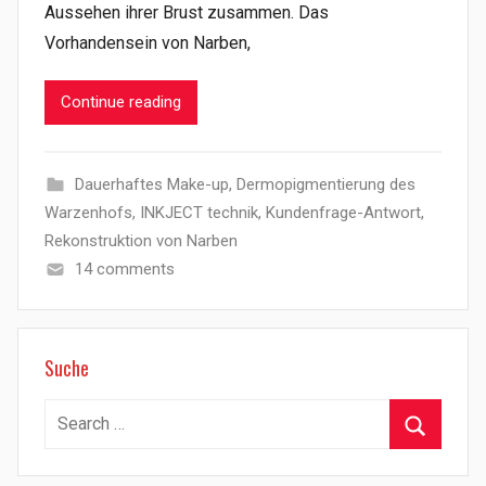
Aussehen ihrer Brust zusammen. Das
Vorhandensein von Narben,
Continue reading
Dauerhaftes Make-up
,
Dermopigmentierung des
Warzenhofs
,
INKJECT technik
,
Kundenfrage-Antwort
,
Rekonstruktion von Narben
14 comments
Suche
Search
for:
Search