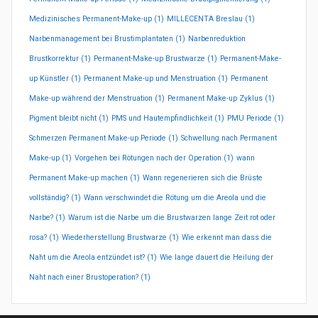
Medizinisches Permanent-Make-up
(1)
MILLECENTA Breslau
(1)
Narbenmanagement bei Brustimplantaten
(1)
Narbenreduktion
Brustkorrektur
(1)
Permanent-Make-up Brustwarze
(1)
Permanent-Make-
up Künstler
(1)
Permanent Make-up und Menstruation
(1)
Permanent
Make-up während der Menstruation
(1)
Permanent Make-up Zyklus
(1)
Pigment bleibt nicht
(1)
PMS und Hautempfindlichkeit
(1)
PMU Periode
(1)
Schmerzen Permanent Make-up Periode
(1)
Schwellung nach Permanent
Make-up
(1)
Vorgehen bei Rötungen nach der Operation
(1)
wann
Permanent Make-up machen
(1)
Wann regenerieren sich die Brüste
vollständig?
(1)
Wann verschwindet die Rötung um die Areola und die
Narbe?
(1)
Warum ist die Narbe um die Brustwarzen lange Zeit rot oder
rosa?
(1)
Wiederherstellung Brustwarze
(1)
Wie erkennt man dass die
Naht um die Areola entzündet ist?
(1)
Wie lange dauert die Heilung der
Naht nach einer Brustoperation?
(1)