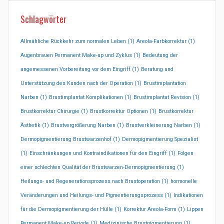
Schlagwörter
Allmähliche Rückkehr zum normalen Leben
(1)
Areola-Farbkorrektur
(1)
Augenbrauen Permanent Make-up und Zyklus
(1)
Bedeutung der
angemessenen Vorbereitung vor dem Eingriff
(1)
Beratung und
Unterstützung des Kunden nach der Operation
(1)
Brustimplantation
Narben
(1)
Brustimplantat Komplikationen
(1)
Brustimplantat Revision
(1)
Brustkorrektur Chirurgie
(1)
Brustkorrektur Optionen
(1)
Brustkorrektur
Ästhetik
(1)
Brustvergrößerung Narben
(1)
Brustverkleinerung Narben
(1)
Dermopigmentierung Brustwarzenhof
(1)
Dermopigmentierung Spezialist
(1)
Einschränkungen und Kontraindikationen für den Eingriff
(1)
Folgen
einer schlechten Qualität der Brustwarzen-Dermopigmentierung
(1)
Heilungs- und Regenerationsprozess nach Brustoperation
(1)
hormonelle
Veränderungen und Heilungs- und Pigmentierungsprozess
(1)
Indikationen
für die Dermopigmentierung der Hülle
(1)
Korrektur Areola-Form
(1)
Lippen
Permanent Make-up Periode
(1)
Medizinische Brustpigmentierung
(1)