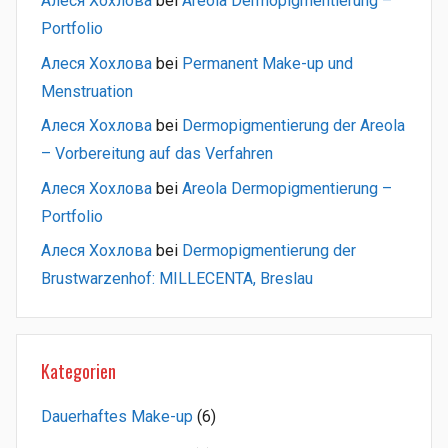
Алеся Хохлова
bei
Areola Dermopigmentierung –
Portfolio
Алеся Хохлова
bei
Permanent Make-up und
Menstruation
Алеся Хохлова
bei
Dermopigmentierung der Areola
– Vorbereitung auf das Verfahren
Алеся Хохлова
bei
Areola Dermopigmentierung –
Portfolio
Алеся Хохлова
bei
Dermopigmentierung der
Brustwarzenhof: MILLECENTA, Breslau
Kategorien
Dauerhaftes Make-up
(6)