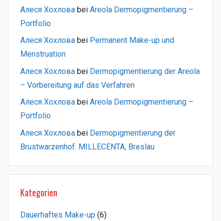
Алеся Хохлова
bei
Areola Dermopigmentierung –
Portfolio
Алеся Хохлова
bei
Permanent Make-up und
Menstruation
Алеся Хохлова
bei
Dermopigmentierung der Areola
– Vorbereitung auf das Verfahren
Алеся Хохлова
bei
Areola Dermopigmentierung –
Portfolio
Алеся Хохлова
bei
Dermopigmentierung der
Brustwarzenhof: MILLECENTA, Breslau
Kategorien
Dauerhaftes Make-up
(6)