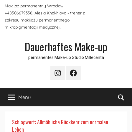
Skip
Makijaż permanentny Wrocław
to
+48506679358. Alesia Khakhlova - trener z
content
zakresu makijażu permanentnego i
mikropigmentacji medycznej.
Dauerhaftes Make-up
permanentes Make-up Studio Millecenta
Instagram
Facebook
Sea
Menu
Schlagwort:
Allmähliche Rückkehr zum normalen
Leben