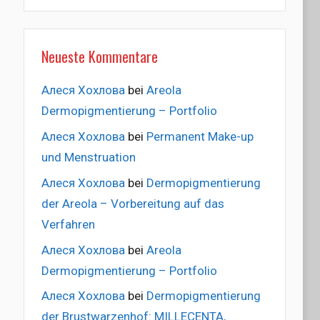
Neueste Kommentare
Алеся Хохлова
bei
Areola
Dermopigmentierung – Portfolio
Алеся Хохлова
bei
Permanent Make-up
und Menstruation
Алеся Хохлова
bei
Dermopigmentierung
der Areola – Vorbereitung auf das
Verfahren
Алеся Хохлова
bei
Areola
Dermopigmentierung – Portfolio
Алеся Хохлова
bei
Dermopigmentierung
der Brustwarzenhof: MILLECENTA,