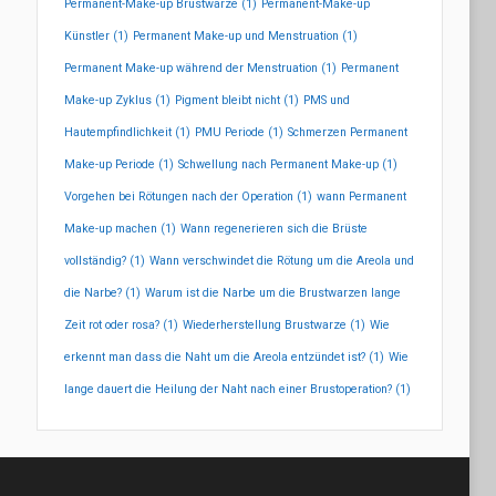
Permanent-Make-up Brustwarze
(1)
Permanent-Make-up
Künstler
(1)
Permanent Make-up und Menstruation
(1)
Permanent Make-up während der Menstruation
(1)
Permanent
Make-up Zyklus
(1)
Pigment bleibt nicht
(1)
PMS und
Hautempfindlichkeit
(1)
PMU Periode
(1)
Schmerzen Permanent
Make-up Periode
(1)
Schwellung nach Permanent Make-up
(1)
Vorgehen bei Rötungen nach der Operation
(1)
wann Permanent
Make-up machen
(1)
Wann regenerieren sich die Brüste
vollständig?
(1)
Wann verschwindet die Rötung um die Areola und
die Narbe?
(1)
Warum ist die Narbe um die Brustwarzen lange
Zeit rot oder rosa?
(1)
Wiederherstellung Brustwarze
(1)
Wie
erkennt man dass die Naht um die Areola entzündet ist?
(1)
Wie
lange dauert die Heilung der Naht nach einer Brustoperation?
(1)