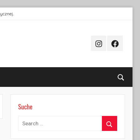
ycznej.
Instagram
Facebook
Searc
Suche
Search
for:
Search