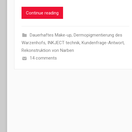
Continue reading
Dauerhaftes Make-up
,
Dermopigmentierung des
Warzenhofs
,
INKJECT technik
,
Kundenfrage-Antwort
,
Rekonstruktion von Narben
14 comments