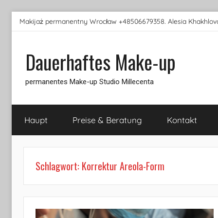
Skip
Makijaż permanentny Wrocław +48506679358. Alesia Khakhlova
to
content
Dauerhaftes Make-up
permanentes Make-up Studio Millecenta
Haupt
Preise & Beratung
Kontakt
Schlagwort:
Korrektur Areola-Form