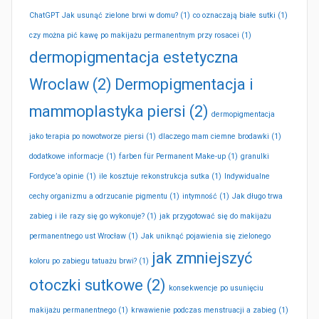
ChatGPT Jak usunąć zielone brwi w domu?
(1)
co oznaczają białe sutki
(1)
czy można pić kawę po makijażu permanentnym przy rosacei
(1)
dermopigmentacja estetyczna
Wroclaw
(2)
Dermopigmentacja i
mammoplastyka piersi
(2)
dermopigmentacja
jako terapia po nowotworze piersi
(1)
dlaczego mam ciemne brodawki
(1)
dodatkowe informacje
(1)
farben für Permanent Make-up
(1)
granulki
Fordyce’a opinie
(1)
ile kosztuje rekonstrukcja sutka
(1)
Indywidualne
cechy organizmu a odrzucanie pigmentu
(1)
intymność
(1)
Jak długo trwa
zabieg i ile razy się go wykonuje?
(1)
jak przygotować się do makijażu
permanentnego ust Wrocław
(1)
Jak uniknąć pojawienia się zielonego
jak zmniejszyć
koloru po zabiegu tatuażu brwi?
(1)
otoczki sutkowe
(2)
konsekwencje po usunięciu
makijażu permanentnego
(1)
krwawienie podczas menstruacji a zabieg
(1)