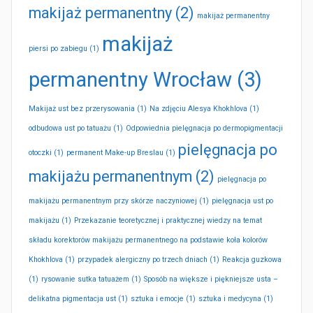
makijaż permanentny
(2)
makijaż permanentny
makijaż
piersi po zabiegu
(1)
permanentny Wrocław
(3)
Makijaż ust bez przerysowania
(1)
Na zdjęciu Alesya Khokhlova
(1)
odbudowa ust po tatuażu
(1)
Odpowiednia pielęgnacja po dermopigmentacji
pielęgnacja po
otoczki
(1)
permanent Make-up Breslau
(1)
makijażu permanentnym
(2)
pielęgnacja po
makijażu permanentnym przy skórze naczyniowej
(1)
pielęgnacja ust po
makijażu
(1)
Przekazanie teoretycznej i praktycznej wiedzy na temat
składu korektorów makijażu permanentnego na podstawie koła kolorów
Khokhlova
(1)
przypadek alergiczny po trzech dniach
(1)
Reakcja guzkowa
(1)
rysowanie sutka tatuażem
(1)
Sposób na większe i piękniejsze usta –
delikatna pigmentacja ust
(1)
sztuka i emocje
(1)
sztuka i medycyna
(1)