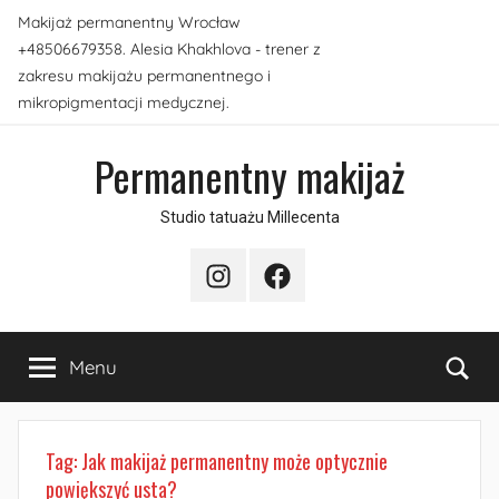
Przejdź
Makijaż permanentny Wrocław
do
+48506679358. Alesia Khakhlova - trener z
treści
zakresu makijażu permanentnego i
mikropigmentacji medycznej.
Permanentny makijaż
Studio tatuażu Millecenta
Instagram
Facebook
Sea
Menu
Tag:
Jak makijaż permanentny może optycznie
powiększyć usta?