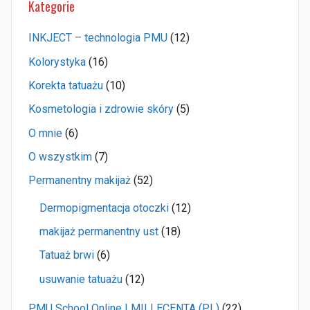
Kategorie
INKJECT – technologia PMU
(12)
Kolorystyka
(16)
Korekta tatuażu
(10)
Kosmetologia i zdrowie skóry
(5)
O mnie
(6)
O wszystkim
(7)
Permanentny makijaż
(52)
Dermopigmentacja otoczki
(12)
makijaż permanentny ust
(18)
Tatuaż brwi
(6)
usuwanie tatuażu
(12)
PMU School Online | MILLECENTA (PL)
(22)