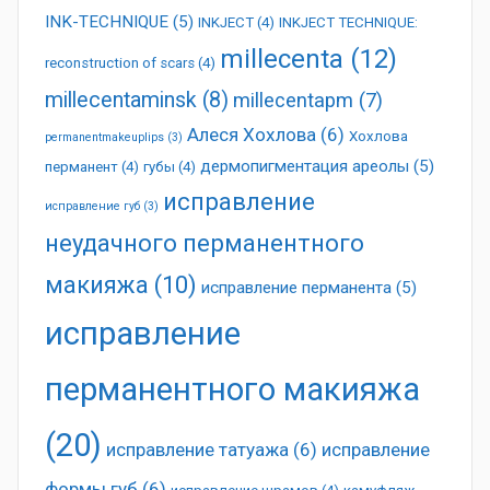
INK-TECHNIQUE
(5)
INKJECT
(4)
INKJECT TECHNIQUE:
millecenta
(12)
reconstruction of scars
(4)
millecentaminsk
(8)
millecentapm
(7)
Алеся Хохлова
(6)
Хохлова
permanentmakeuplips
(3)
дермопигментация ареолы
(5)
перманент
(4)
губы
(4)
исправление
исправление губ
(3)
неудачного перманентного
макияжа
(10)
исправление перманента
(5)
исправление
перманентного макияжа
(20)
исправление татуажа
(6)
исправление
формы губ
(6)