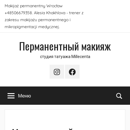
Перейти
Makijaż permanentny Wrocław
к
+48506679358. Alesia Khakhlova - trener z
содержимому
zakresu makijażu permanentnego i
mikropigmentacji medycznej.
Перманентный макияж
студия татуажа Millecenta
Instagram
Facebook
По
Меню