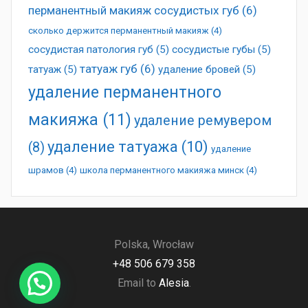
перманентный макияж сосудистых губ
(6)
сколько держится перманентный макияж
(4)
сосудистая патология губ
(5)
сосудистые губы
(5)
татуаж губ
(6)
татуаж
(5)
удаление бровей
(5)
удаление перманентного
макияжа
(11)
удаление ремувером
удаление татуажа
(10)
(8)
удаление
шрамов
(4)
школа перманентного макияжа минск
(4)
Polska, Wrocław
+48 506 679 358
Email to
Alesia
.