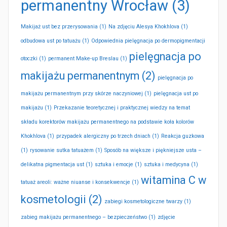
permanentny Wrocław
(3)
Makijaż ust bez przerysowania
(1)
Na zdjęciu Alesya Khokhlova
(1)
odbudowa ust po tatuażu
(1)
Odpowiednia pielęgnacja po dermopigmentacji
pielęgnacja po
otoczki
(1)
permanent Make-up Breslau
(1)
makijażu permanentnym
(2)
pielęgnacja po
makijażu permanentnym przy skórze naczyniowej
(1)
pielęgnacja ust po
makijażu
(1)
Przekazanie teoretycznej i praktycznej wiedzy na temat
składu korektorów makijażu permanentnego na podstawie koła kolorów
Khokhlova
(1)
przypadek alergiczny po trzech dniach
(1)
Reakcja guzkowa
(1)
rysowanie sutka tatuażem
(1)
Sposób na większe i piękniejsze usta –
delikatna pigmentacja ust
(1)
sztuka i emocje
(1)
sztuka i medycyna
(1)
witamina C w
tatuaż areoli: ważne niuanse i konsekwencje
(1)
kosmetologii
(2)
zabiegi kosmetologiczne twarzy
(1)
zabieg makijażu permanentnego – bezpieczeństwo
(1)
zdjęcie