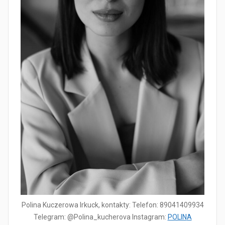
Polina Kuczerowa Irkuck, kontakty: Telefon: 89041409934
Telegram: @Polina_kucherova Instagram:
POLIN
A