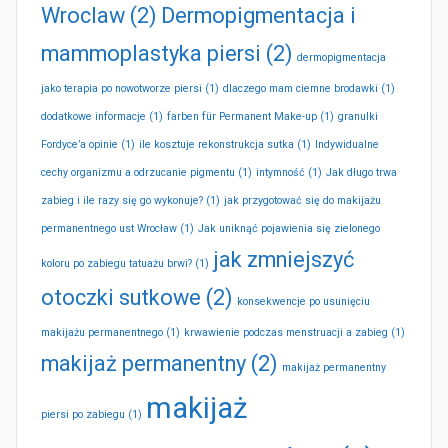
Wroclaw
(2)
Dermopigmentacja i
mammoplastyka piersi
(2)
dermopigmentacja
jako terapia po nowotworze piersi
(1)
dlaczego mam ciemne brodawki
(1)
dodatkowe informacje
(1)
farben für Permanent Make-up
(1)
granulki
Fordyce’a opinie
(1)
ile kosztuje rekonstrukcja sutka
(1)
Indywidualne
cechy organizmu a odrzucanie pigmentu
(1)
intymność
(1)
Jak długo trwa
zabieg i ile razy się go wykonuje?
(1)
jak przygotować się do makijażu
permanentnego ust Wrocław
(1)
Jak uniknąć pojawienia się zielonego
jak zmniejszyć
koloru po zabiegu tatuażu brwi?
(1)
otoczki sutkowe
(2)
konsekwencje po usunięciu
makijażu permanentnego
(1)
krwawienie podczas menstruacji a zabieg
(1)
makijaż permanentny
(2)
makijaż permanentny
makijaż
piersi po zabiegu
(1)