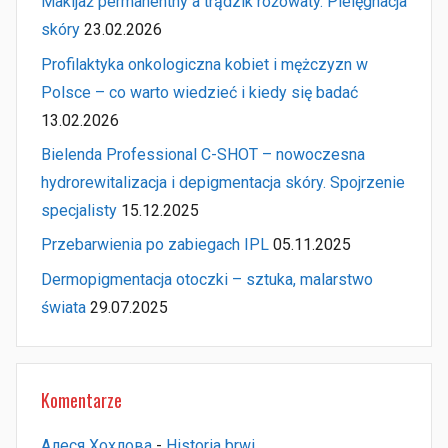
Makijaż permanentny a trądzik różowaty. Pielęgnacja
skóry
23.02.2026
Profilaktyka onkologiczna kobiet i mężczyzn w
Polsce – co warto wiedzieć i kiedy się badać
13.02.2026
Bielenda Professional C-SHOT – nowoczesna
hydrorewitalizacja i depigmentacja skóry. Spojrzenie
specjalisty
15.12.2025
Przebarwienia po zabiegach IPL
05.11.2025
Dermopigmentacja otoczki – sztuka, malarstwo
świata
29.07.2025
Komentarze
Алеся Хохлова
-
Historia brwi