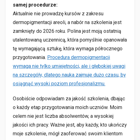
samej procedurze:
Aktualnie nie prowadzę kursów z zakresu
dermopigmentacji areoli, a nabór na szkolenia jest
zamknięty do 2026 roku. Polina jest moją ostatnią
utalentowaną uczennicą, która pomyślnie opanowała
tę wymagającą sztukę, która wymaga półrocznego
przygotowania.
Procedura dermopigmentacji
wymaga nie tylko umiejętności, ale i głębokiej uwagi
na szczegóły, dlatego nauka zajmuje dużo czasu, by
osiągnąć wysoki poziom profesjonalizmu.
Osobiście odpowiadam za jakość szkolenia, dbając
o każdy etap przygotowania moich uczniów. Moim
celem nie jest liczba absolwentów, a wysokiej
jakości ich pracy. Ważne jest, aby każdy, kto ukończy
moje szkolenie, mógł zaoferować swoim klientom