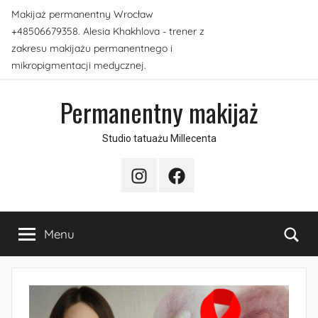
Przejdź
Makijaż permanentny Wrocław
do
+48506679358. Alesia Khakhlova - trener z
treści
zakresu makijażu permanentnego i
mikropigmentacji medycznej.
Permanentny makijaż
Studio tatuażu Millecenta
Instagram
Facebook
Sea
Menu