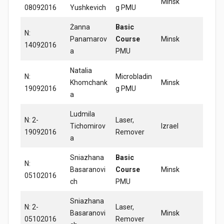
Minsk
08092016
Yushkevich
g PMU
Żanna
Basic
N:
Panamarov
Course
Minsk
14092016
a
PMU
Natalia
N:
Microbladin
Khomchank
Minsk
19092016
g PMU
a
Ludmila
N: 2-
Laser,
Tichomirov
Izrael
19092016
Remover
a
Sniazhana
Basic
N:
Basaranovi
Course
Minsk
05102016
ch
PMU
Sniazhana
N: 2-
Laser,
Basaranovi
Minsk
05102016
Remover