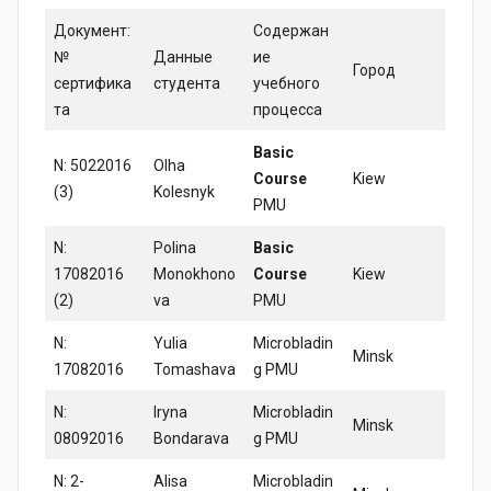
Документ:
Содержан
№
Данные
ие
Город
сертифика
студента
учебного
та
процесса
Basic
N: 5022016
Olha
Course
Kiew
(3)
Kolesnyk
PMU
N:
Polina
Basic
17082016
Monokhono
Course
Kiew
(2)
va
PMU
N:
Yulia
Microbladin
Minsk
17082016
Tomashava
g PMU
N:
Iryna
Microbladin
Minsk
08092016
Bondarava
g PMU
N: 2-
Alisa
Microbladin