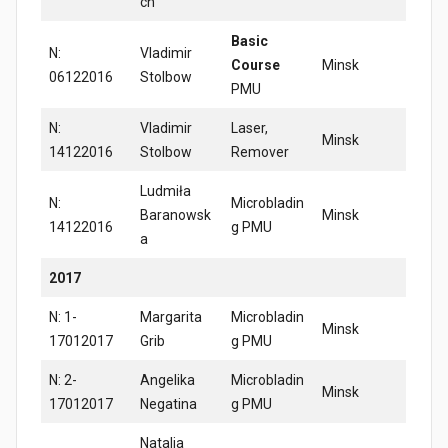
ch
Basic
N:
Vladimir
Course
Minsk
06122016
Stolbow
PMU
N:
Vladimir
Laser,
Minsk
14122016
Stolbow
Remover
Ludmiła
N:
Microbladin
Baranowsk
Minsk
14122016
g PMU
a
2017
N: 1-
Margarita
Microbladin
Minsk
17012017
Grib
g PMU
N: 2-
Angelika
Microbladin
Minsk
17012017
Negatina
g PMU
Natalia