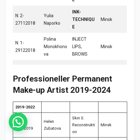
INK-
N: 2-
Yulia
TECHNIQU
Minsk
27112018
Naporko
E
Polina
INJECT
N: 1-
Monokhono
LIPS,
Minsk
29122018
va
BROWS
Professioneller Permanent
Make-up Artist
2019-202
4
2019-2022
Skin S.
N-1-
Helen
Reconstrukti
Minsk
24092019
Zubatova
on