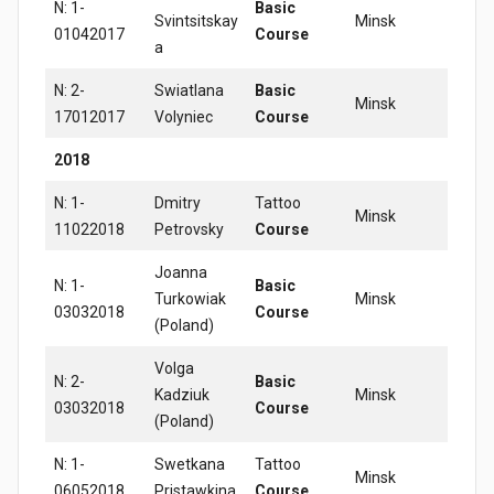
N: 1-
Basic
Svintsitskay
Minsk
01042017
Course
a
N: 2-
Swiatlana
Basic
Minsk
17012017
Volyniec
Course
2018
N: 1-
Dmitry
Tattoo
Minsk
11022018
Petrovsky
Course
Joanna
N: 1-
Basic
Turkowiak
Minsk
03032018
Course
(Poland)
Volga
N: 2-
Basic
Kadziuk
Minsk
03032018
Course
(Poland)
N: 1-
Swetkana
Tattoo
Minsk
06052018
Pristawkina
Course