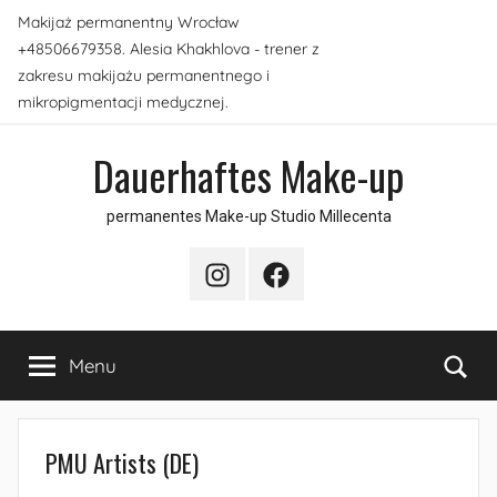
Skip
Makijaż permanentny Wrocław
to
+48506679358. Alesia Khakhlova - trener z
content
zakresu makijażu permanentnego i
mikropigmentacji medycznej.
Dauerhaftes Make-up
permanentes Make-up Studio Millecenta
Instagram
Facebook
Sea
Menu
PMU Artists (DE)