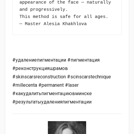
appearance of the face — naturally 
and progressively.
This method is safe for all ages.
— Master Alesia Khakhlova
⠀
#удалениепигментации #пигментация
#реконструкцияшрамов
#skinscarsreconstruction #scinscarstechnique
#millecenta #permanent #laser
#какудалитьпигментациювминске
#результатыудаленияпигментации