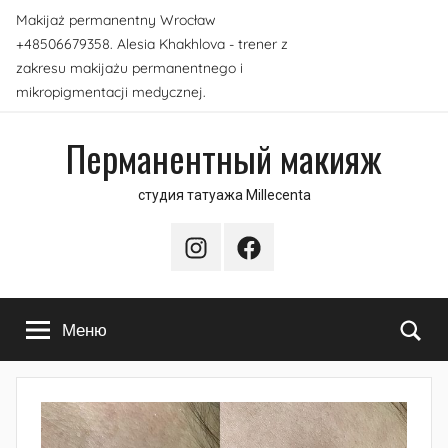
Перейти
Makijaż permanentny Wrocław
к
+48506679358. Alesia Khakhlova - trener z
содержимому
zakresu makijażu permanentnego i
mikropigmentacji medycznej.
Перманентный макияж
студия татуажа Millecenta
Instagram
Facebook
По
Меню