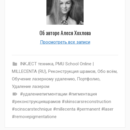
Об авторе
Алеся Хохлова
Просмотреть все записи
INKJECT техника
,
PMU School Online |
MILLECENTA (RU)
,
Pеконструкция шрамов
,
Обо всём
,
Обучение лазерному удалению
,
Портфолио
,
Удаление лазером
#удалениепигментации #пигментация
#реконструкцияшрамов #skinscarsreconstruction
#scinscarstechnique #millecenta #permanent #laser
#removepigmentatione