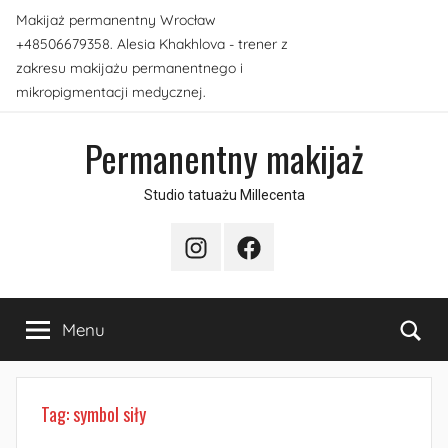
Przejdź
Makijaż permanentny Wrocław
do
+48506679358. Alesia Khakhlova - trener z
treści
zakresu makijażu permanentnego i
mikropigmentacji medycznej.
Permanentny makijaż
Studio tatuażu Millecenta
Instagram
Facebook
Sea
Menu
Tag:
symbol siły