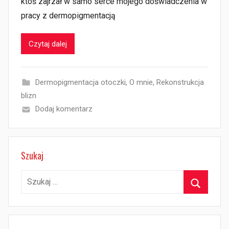
ktoś zajrzał w samo serce mojego doświadczenia w
pracy z dermopigmentacją
Czytaj dalej
Dermopigmentacja otoczki
,
O mnie
,
Rekonstrukcja
blizn
Dodaj komentarz
Szukaj
Szukaj:
Szukaj