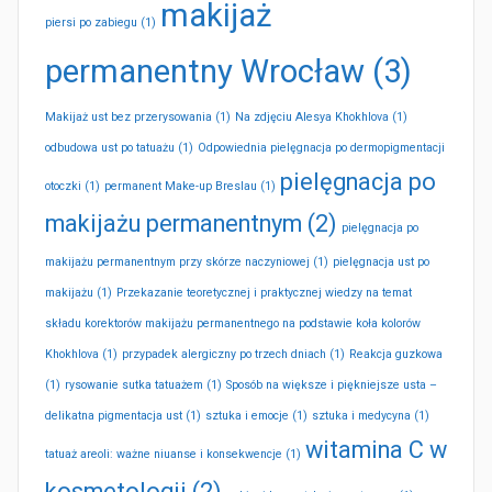
makijaż
piersi po zabiegu
(1)
permanentny Wrocław
(3)
Makijaż ust bez przerysowania
(1)
Na zdjęciu Alesya Khokhlova
(1)
odbudowa ust po tatuażu
(1)
Odpowiednia pielęgnacja po dermopigmentacji
pielęgnacja po
otoczki
(1)
permanent Make-up Breslau
(1)
makijażu permanentnym
(2)
pielęgnacja po
makijażu permanentnym przy skórze naczyniowej
(1)
pielęgnacja ust po
makijażu
(1)
Przekazanie teoretycznej i praktycznej wiedzy na temat
składu korektorów makijażu permanentnego na podstawie koła kolorów
Khokhlova
(1)
przypadek alergiczny po trzech dniach
(1)
Reakcja guzkowa
(1)
rysowanie sutka tatuażem
(1)
Sposób na większe i piękniejsze usta –
delikatna pigmentacja ust
(1)
sztuka i emocje
(1)
sztuka i medycyna
(1)
witamina C w
tatuaż areoli: ważne niuanse i konsekwencje
(1)
kosmetologii
(2)