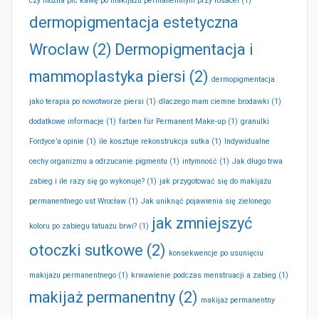
czy można pić kawę po makijażu permanentnym przy rosacei
(1)
dermopigmentacja estetyczna
Wroclaw
(2)
Dermopigmentacja i
mammoplastyka piersi
(2)
dermopigmentacja
jako terapia po nowotworze piersi
(1)
dlaczego mam ciemne brodawki
(1)
dodatkowe informacje
(1)
farben für Permanent Make-up
(1)
granulki
Fordyce’a opinie
(1)
ile kosztuje rekonstrukcja sutka
(1)
Indywidualne
cechy organizmu a odrzucanie pigmentu
(1)
intymność
(1)
Jak długo trwa
zabieg i ile razy się go wykonuje?
(1)
jak przygotować się do makijażu
permanentnego ust Wrocław
(1)
Jak uniknąć pojawienia się zielonego
jak zmniejszyć
koloru po zabiegu tatuażu brwi?
(1)
otoczki sutkowe
(2)
konsekwencje po usunięciu
makijażu permanentnego
(1)
krwawienie podczas menstruacji a zabieg
(1)
makijaż permanentny
(2)
makijaż permanentny