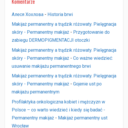
Komentarze
Алеся Хохлова
-
Historia brwi
Makijaż permanentny a trądzik różowaty. Pielęgnacja
skóry - Permanentny makijaż
-
Przygotowanie do
zabiegu DERMOPIGMENTACJI otoczki
Makijaż permanentny a trądzik różowaty. Pielęgnacja
skóry - Permanentny makijaż
-
Co ważne wiedzieć:
usuwanie makijażu permanentnego brwi
Makijaż permanentny a trądzik różowaty. Pielęgnacja
skóry - Permanentny makijaż
-
Gojenie ust po
makijażu permanentnym
Profilaktyka onkologiczna kobiet i mężczyzn w
Polsce – co warto wiedzieć i kiedy się badać -
Permanentny makijaż
-
Makijaż permanentny ust
Wrocław