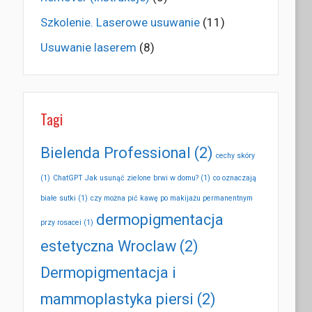
Szkolenie. Laserowe usuwanie
(11)
Usuwanie laserem
(8)
Tagi
Bielenda Professional
(2)
cechy skóry
(1)
ChatGPT Jak usunąć zielone brwi w domu?
(1)
co oznaczają
białe sutki
(1)
czy można pić kawę po makijażu permanentnym
dermopigmentacja
przy rosacei
(1)
estetyczna Wroclaw
(2)
Dermopigmentacja i
mammoplastyka piersi
(2)