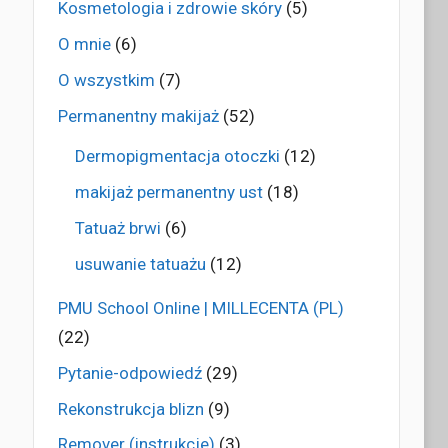
Kosmetologia i zdrowie skóry
(5)
O mnie
(6)
O wszystkim
(7)
Permanentny makijaż
(52)
Dermopigmentacja otoczki
(12)
makijaż permanentny ust
(18)
Tatuaż brwi
(6)
usuwanie tatuażu
(12)
PMU School Online | MILLECENTA (PL)
(22)
Pytanie-odpowiedź
(29)
Rekonstrukcja blizn
(9)
Remover (instrukcje)
(3)