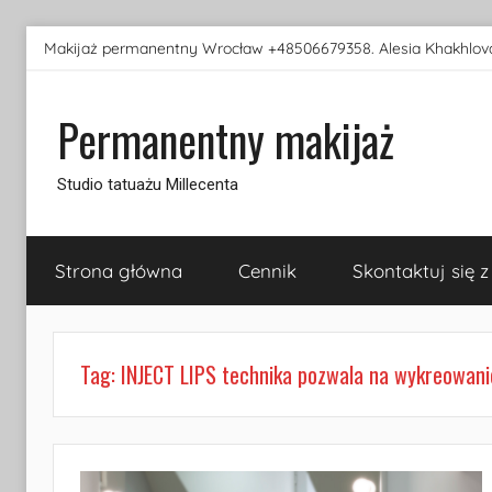
Przejdź
Makijaż permanentny Wrocław +48506679358. Alesia Khakhlova
do
treści
Permanentny makijaż
Studio tatuażu Millecenta
Strona główna
Cennik
Skontaktuj się z
Tag:
INJECT LIPS technika pozwala na wykreowanie 