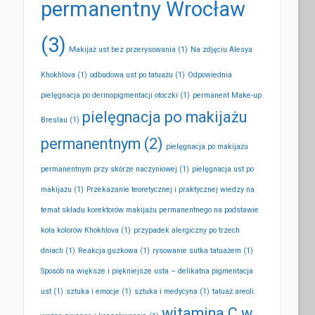
permanentny Wrocław
(3)
Makijaż ust bez przerysowania
(1)
Na zdjęciu Alesya
Khokhlova
(1)
odbudowa ust po tatuażu
(1)
Odpowiednia
pielęgnacja po dermopigmentacji otoczki
(1)
permanent Make-up
pielęgnacja po makijażu
Breslau
(1)
permanentnym
(2)
pielęgnacja po makijażu
permanentnym przy skórze naczyniowej
(1)
pielęgnacja ust po
makijażu
(1)
Przekazanie teoretycznej i praktycznej wiedzy na
temat składu korektorów makijażu permanentnego na podstawie
koła kolorów Khokhlova
(1)
przypadek alergiczny po trzech
dniach
(1)
Reakcja guzkowa
(1)
rysowanie sutka tatuażem
(1)
Sposób na większe i piękniejsze usta – delikatna pigmentacja
ust
(1)
sztuka i emocje
(1)
sztuka i medycyna
(1)
tatuaż areoli:
witamina C w