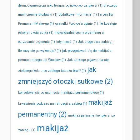
dermopigmentacja jako terapia po nowotworze piersi
(1)
dlaczego
mam ciemne brodawki
(1)
dodatkowe informacje
(1)
farben für
Permanent Make-up
(1)
granulki Fordyce’a opinie
(1)
ile kosztuje
rekonstrukcja sutka
(1)
Indywidualne cechy organizmu a
odrzucanie pigmentu
(1)
intymność
(1)
Jak długo trwa zabieg i
ile razy się go wykonuje?
(1)
jak przygotować się do makijażu
permanentnego ust Wrocław
(1)
Jak uniknąć pojawienia się
jak
zielonego koloru po zabiegu tatuażu brwi?
(1)
zmniejszyć otoczki sutkowe
(2)
konsekwencje po usunięciu makijażu permanentnego
(1)
makijaż
krwawienie podczas menstruacji a zabieg
(1)
permanentny
(2)
makijaż permanentny piersi po
makijaż
zabiegu
(1)