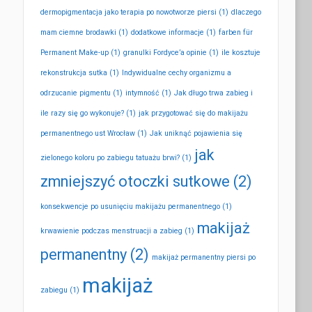
dermopigmentacja jako terapia po nowotworze piersi
(1)
dlaczego
mam ciemne brodawki
(1)
dodatkowe informacje
(1)
farben für
Permanent Make-up
(1)
granulki Fordyce’a opinie
(1)
ile kosztuje
rekonstrukcja sutka
(1)
Indywidualne cechy organizmu a
odrzucanie pigmentu
(1)
intymność
(1)
Jak długo trwa zabieg i
ile razy się go wykonuje?
(1)
jak przygotować się do makijażu
permanentnego ust Wrocław
(1)
Jak uniknąć pojawienia się
jak
zielonego koloru po zabiegu tatuażu brwi?
(1)
zmniejszyć otoczki sutkowe
(2)
konsekwencje po usunięciu makijażu permanentnego
(1)
makijaż
krwawienie podczas menstruacji a zabieg
(1)
permanentny
(2)
makijaż permanentny piersi po
makijaż
zabiegu
(1)