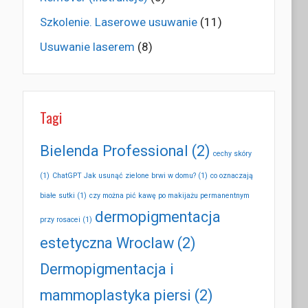
Szkolenie. Laserowe usuwanie
(11)
Usuwanie laserem
(8)
Tagi
Bielenda Professional
(2)
cechy skóry
(1)
ChatGPT Jak usunąć zielone brwi w domu?
(1)
co oznaczają
białe sutki
(1)
czy można pić kawę po makijażu permanentnym
dermopigmentacja
przy rosacei
(1)
estetyczna Wroclaw
(2)
Dermopigmentacja i
mammoplastyka piersi
(2)