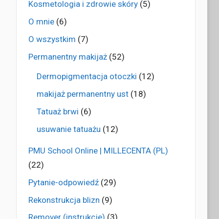
Kosmetologia i zdrowie skóry
(5)
O mnie
(6)
O wszystkim
(7)
Permanentny makijaż
(52)
Dermopigmentacja otoczki
(12)
makijaż permanentny ust
(18)
Tatuaż brwi
(6)
usuwanie tatuażu
(12)
PMU School Online | MILLECENTA (PL)
(22)
Pytanie-odpowiedź
(29)
Rekonstrukcja blizn
(9)
Remover (instrukcje)
(3)