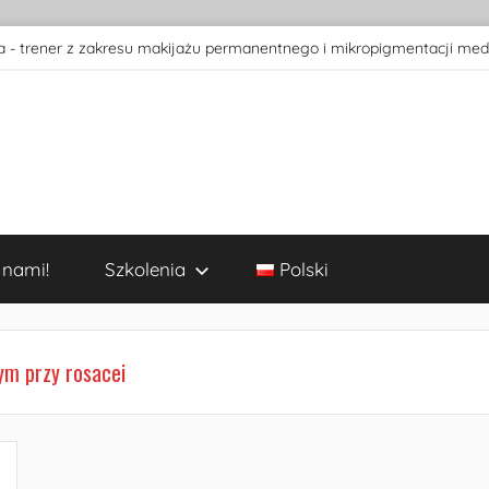
 - trener z zakresu makijażu permanentnego i mikropigmentacji med
 nami!
Szkolenia
Polski
ym przy rosacei