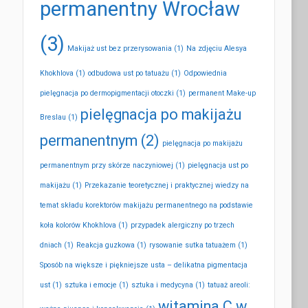
permanentny Wrocław
(3)
Makijaż ust bez przerysowania
(1)
Na zdjęciu Alesya
Khokhlova
(1)
odbudowa ust po tatuażu
(1)
Odpowiednia
pielęgnacja po dermopigmentacji otoczki
(1)
permanent Make-up
pielęgnacja po makijażu
Breslau
(1)
permanentnym
(2)
pielęgnacja po makijażu
permanentnym przy skórze naczyniowej
(1)
pielęgnacja ust po
makijażu
(1)
Przekazanie teoretycznej i praktycznej wiedzy na
temat składu korektorów makijażu permanentnego na podstawie
koła kolorów Khokhlova
(1)
przypadek alergiczny po trzech
dniach
(1)
Reakcja guzkowa
(1)
rysowanie sutka tatuażem
(1)
Sposób na większe i piękniejsze usta – delikatna pigmentacja
ust
(1)
sztuka i emocje
(1)
sztuka i medycyna
(1)
tatuaż areoli:
witamina C w