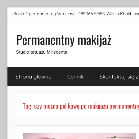
Przejdź
Makijaż permanentny Wrocław +48506679358. Alesia Khakhlova
do
treści
Permanentny makijaż
Studio tatuażu Millecenta
Strona główna
Cennik
Skontaktuj się z
Tag:
czy można pić kawę po makijażu permanentn