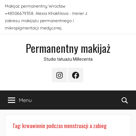
Przejdź
Makijaż permanentny Wrocław
do
+48506679358. Alesia Khakhlova - trener z
treści
zakresu makijażu permanentnego i
mikropigmentacji medycznej.
Permanentny makijaż
Studio tatuażu Millecenta
Instagram
Facebook
Sea
Menu
Tag:
krwawienie podczas menstruacji a zabieg