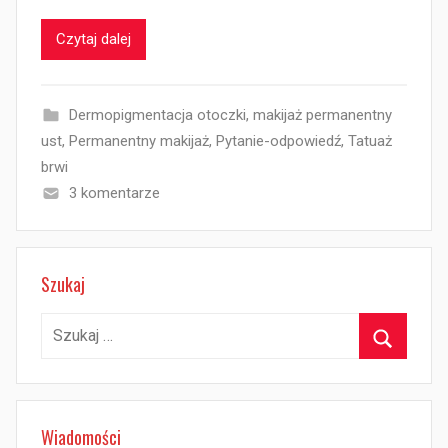
Czytaj dalej
Dermopigmentacja otoczki
,
makijaż permanentny
ust
,
Permanentny makijaż
,
Pytanie-odpowiedź
,
Tatuaż
brwi
3 komentarze
Szukaj
Szukaj:
Szukaj
Wiadomości