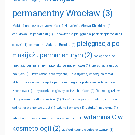
permanentny Wrocław
(3)
Makijaż ust bez przerysowania
(1)
Na zdjęciu Alesya Khokhlova
(1)
odbudowa ust po tatuażu
(1)
Odpowiednia pielęgnacja po dermopigmentacji
pielęgnacja po
otoczki
(1)
permanent Make-up Breslau
(1)
makijażu permanentnym
(2)
pielęgnacja po
makijażu permanentnym przy skórze naczyniowej
(1)
pielęgnacja ust po
makijażu
(1)
Przekazanie teoretycznej i praktycznej wiedzy na temat
składu korektorów makijażu permanentnego na podstawie koła kolorów
Khokhlova
(1)
przypadek alergiczny po trzech dniach
(1)
Reakcja guzkowa
(1)
rysowanie sutka tatuażem
(1)
Sposób na większe i piękniejsze usta –
delikatna pigmentacja ust
(1)
sztuka i emocje
(1)
sztuka i medycyna
(1)
witamina C w
tatuaż areoli: ważne niuanse i konsekwencje
(1)
kosmetologii
(2)
zabiegi kosmetologiczne twarzy
(1)