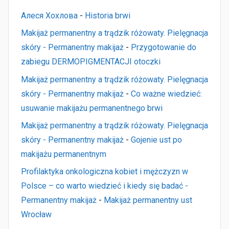
Алеся Хохлова
-
Historia brwi
Makijaż permanentny a trądzik różowaty. Pielęgnacja
skóry - Permanentny makijaż
-
Przygotowanie do
zabiegu DERMOPIGMENTACJI otoczki
Makijaż permanentny a trądzik różowaty. Pielęgnacja
skóry - Permanentny makijaż
-
Co ważne wiedzieć:
usuwanie makijażu permanentnego brwi
Makijaż permanentny a trądzik różowaty. Pielęgnacja
skóry - Permanentny makijaż
-
Gojenie ust po
makijażu permanentnym
Profilaktyka onkologiczna kobiet i mężczyzn w
Polsce – co warto wiedzieć i kiedy się badać -
Permanentny makijaż
-
Makijaż permanentny ust
Wrocław