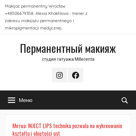
Перейти
Makijaż permanentny Wrocław
к
+48506679358. Alesia Khakhlova - trener z
содержимому
zakresu makijażu permanentnego i
mikropigmentacji medycznej.
Перманентный макияж
студия татуажа Millecenta
Instagram
Facebook
По
Меню
Метка:
INJECT LIPS technika pozwala na wykreowanie
kształtu i objętości ust