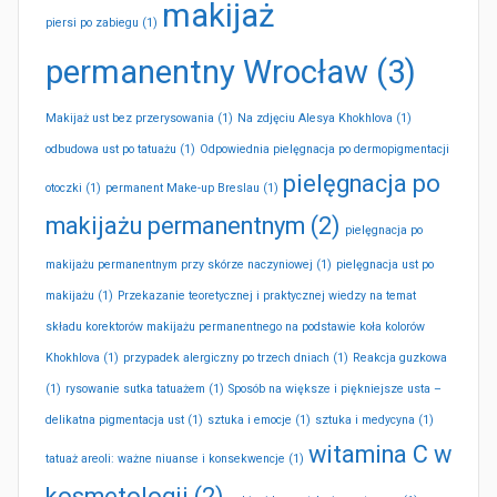
makijaż
piersi po zabiegu
(1)
permanentny Wrocław
(3)
Makijaż ust bez przerysowania
(1)
Na zdjęciu Alesya Khokhlova
(1)
odbudowa ust po tatuażu
(1)
Odpowiednia pielęgnacja po dermopigmentacji
pielęgnacja po
otoczki
(1)
permanent Make-up Breslau
(1)
makijażu permanentnym
(2)
pielęgnacja po
makijażu permanentnym przy skórze naczyniowej
(1)
pielęgnacja ust po
makijażu
(1)
Przekazanie teoretycznej i praktycznej wiedzy na temat
składu korektorów makijażu permanentnego na podstawie koła kolorów
Khokhlova
(1)
przypadek alergiczny po trzech dniach
(1)
Reakcja guzkowa
(1)
rysowanie sutka tatuażem
(1)
Sposób na większe i piękniejsze usta –
delikatna pigmentacja ust
(1)
sztuka i emocje
(1)
sztuka i medycyna
(1)
witamina C w
tatuaż areoli: ważne niuanse i konsekwencje
(1)
kosmetologii
(2)