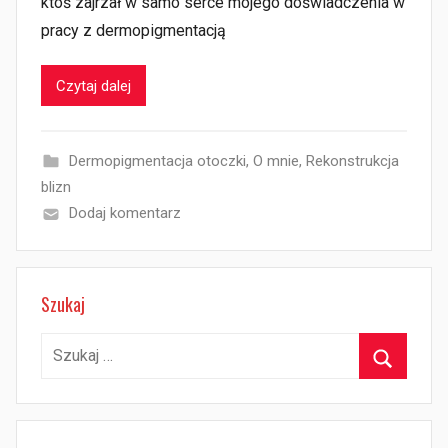
ktoś zajrzał w samo serce mojego doświadczenia w
pracy z dermopigmentacją
Czytaj dalej
Dermopigmentacja otoczki
,
O mnie
,
Rekonstrukcja
blizn
Dodaj komentarz
Szukaj
Szukaj:
Szukaj