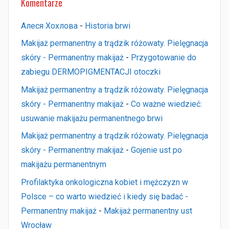
Komentarze
Алеся Хохлова
-
Historia brwi
Makijaż permanentny a trądzik różowaty. Pielęgnacja
skóry - Permanentny makijaż
-
Przygotowanie do
zabiegu DERMOPIGMENTACJI otoczki
Makijaż permanentny a trądzik różowaty. Pielęgnacja
skóry - Permanentny makijaż
-
Co ważne wiedzieć:
usuwanie makijażu permanentnego brwi
Makijaż permanentny a trądzik różowaty. Pielęgnacja
skóry - Permanentny makijaż
-
Gojenie ust po
makijażu permanentnym
Profilaktyka onkologiczna kobiet i mężczyzn w
Polsce – co warto wiedzieć i kiedy się badać -
Permanentny makijaż
-
Makijaż permanentny ust
Wrocław