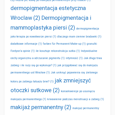
czy można pić kawę po makijażu permanentnym przy rosacei
(1)
dermopigmentacja estetyczna
Wroclaw
(2)
Dermopigmentacja i
mammoplastyka piersi
(2)
dermopigmentacja
jako terapia po nowotworze piersi
(1)
dlaczego mam ciemne brodawki
(1)
dodatkowe informacje
(1)
farben für Permanent Make-up
(1)
granulki
Fordyce’a opinie
(1)
ile kosztuje rekonstrukcja sutka
(1)
Indywidualne
cechy organizmu a odrzucanie pigmentu
(1)
intymność
(1)
Jak długo trwa
zabieg i ile razy się go wykonuje?
(1)
jak przygotować się do makijażu
permanentnego ust Wrocław
(1)
Jak uniknąć pojawienia się zielonego
jak zmniejszyć
koloru po zabiegu tatuażu brwi?
(1)
otoczki sutkowe
(2)
konsekwencje po usunięciu
makijażu permanentnego
(1)
krwawienie podczas menstruacji a zabieg
(1)
makijaż permanentny
(2)
makijaż permanentny