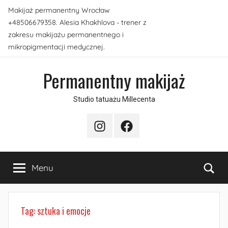
Przejdź
Makijaż permanentny Wrocław
do
+48506679358. Alesia Khakhlova - trener z
treści
zakresu makijażu permanentnego i
mikropigmentacji medycznej.
Permanentny makijaż
Studio tatuażu Millecenta
Instagram
Facebook
Sea
Menu
Tag:
sztuka i emocje