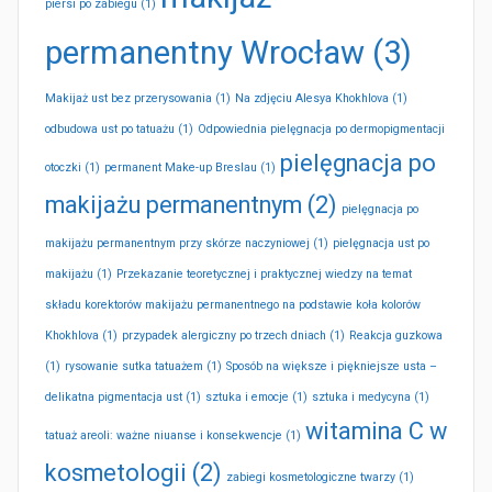
piersi po zabiegu
(1)
permanentny Wrocław
(3)
Makijaż ust bez przerysowania
(1)
Na zdjęciu Alesya Khokhlova
(1)
odbudowa ust po tatuażu
(1)
Odpowiednia pielęgnacja po dermopigmentacji
pielęgnacja po
otoczki
(1)
permanent Make-up Breslau
(1)
makijażu permanentnym
(2)
pielęgnacja po
makijażu permanentnym przy skórze naczyniowej
(1)
pielęgnacja ust po
makijażu
(1)
Przekazanie teoretycznej i praktycznej wiedzy na temat
składu korektorów makijażu permanentnego na podstawie koła kolorów
Khokhlova
(1)
przypadek alergiczny po trzech dniach
(1)
Reakcja guzkowa
(1)
rysowanie sutka tatuażem
(1)
Sposób na większe i piękniejsze usta –
delikatna pigmentacja ust
(1)
sztuka i emocje
(1)
sztuka i medycyna
(1)
witamina C w
tatuaż areoli: ważne niuanse i konsekwencje
(1)
kosmetologii
(2)
zabiegi kosmetologiczne twarzy
(1)