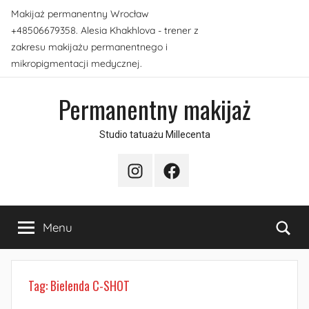
Przejdź
Makijaż permanentny Wrocław
do
+48506679358. Alesia Khakhlova - trener z
treści
zakresu makijażu permanentnego i
mikropigmentacji medycznej.
Permanentny makijaż
Studio tatuażu Millecenta
Instagram
Facebook
Sea
Menu
Tag:
Bielenda C-SHOT