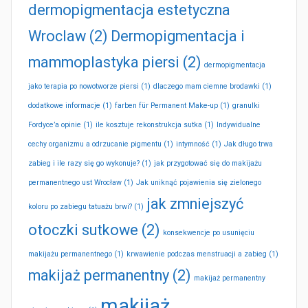
dermopigmentacja estetyczna
Wroclaw
(2)
Dermopigmentacja i
mammoplastyka piersi
(2)
dermopigmentacja
jako terapia po nowotworze piersi
(1)
dlaczego mam ciemne brodawki
(1)
dodatkowe informacje
(1)
farben für Permanent Make-up
(1)
granulki
Fordyce’a opinie
(1)
ile kosztuje rekonstrukcja sutka
(1)
Indywidualne
cechy organizmu a odrzucanie pigmentu
(1)
intymność
(1)
Jak długo trwa
zabieg i ile razy się go wykonuje?
(1)
jak przygotować się do makijażu
permanentnego ust Wrocław
(1)
Jak uniknąć pojawienia się zielonego
jak zmniejszyć
koloru po zabiegu tatuażu brwi?
(1)
otoczki sutkowe
(2)
konsekwencje po usunięciu
makijażu permanentnego
(1)
krwawienie podczas menstruacji a zabieg
(1)
makijaż permanentny
(2)
makijaż permanentny
makijaż