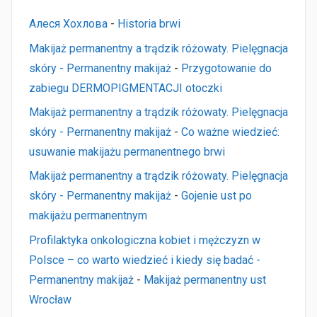
Алеся Хохлова
-
Historia brwi
Makijaż permanentny a trądzik różowaty. Pielęgnacja
skóry - Permanentny makijaż
-
Przygotowanie do
zabiegu DERMOPIGMENTACJI otoczki
Makijaż permanentny a trądzik różowaty. Pielęgnacja
skóry - Permanentny makijaż
-
Co ważne wiedzieć:
usuwanie makijażu permanentnego brwi
Makijaż permanentny a trądzik różowaty. Pielęgnacja
skóry - Permanentny makijaż
-
Gojenie ust po
makijażu permanentnym
Profilaktyka onkologiczna kobiet i mężczyzn w
Polsce – co warto wiedzieć i kiedy się badać -
Permanentny makijaż
-
Makijaż permanentny ust
Wrocław