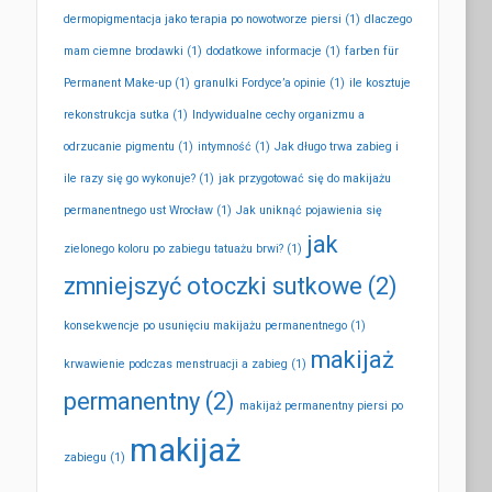
dermopigmentacja jako terapia po nowotworze piersi
(1)
dlaczego
mam ciemne brodawki
(1)
dodatkowe informacje
(1)
farben für
Permanent Make-up
(1)
granulki Fordyce’a opinie
(1)
ile kosztuje
rekonstrukcja sutka
(1)
Indywidualne cechy organizmu a
odrzucanie pigmentu
(1)
intymność
(1)
Jak długo trwa zabieg i
ile razy się go wykonuje?
(1)
jak przygotować się do makijażu
permanentnego ust Wrocław
(1)
Jak uniknąć pojawienia się
jak
zielonego koloru po zabiegu tatuażu brwi?
(1)
zmniejszyć otoczki sutkowe
(2)
konsekwencje po usunięciu makijażu permanentnego
(1)
makijaż
krwawienie podczas menstruacji a zabieg
(1)
permanentny
(2)
makijaż permanentny piersi po
makijaż
zabiegu
(1)