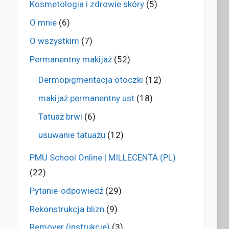
Kosmetologia i zdrowie skóry
(5)
O mnie
(6)
O wszystkim
(7)
Permanentny makijaż
(52)
Dermopigmentacja otoczki
(12)
makijaż permanentny ust
(18)
Tatuaż brwi
(6)
usuwanie tatuażu
(12)
PMU School Online | MILLECENTA (PL)
(22)
Pytanie-odpowiedź
(29)
Rekonstrukcja blizn
(9)
Remover (instrukcje)
(3)