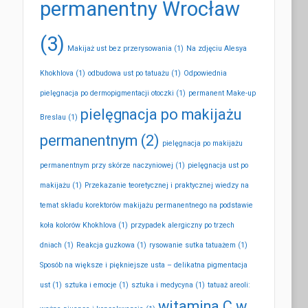
permanentny Wrocław
(3)
Makijaż ust bez przerysowania
(1)
Na zdjęciu Alesya
Khokhlova
(1)
odbudowa ust po tatuażu
(1)
Odpowiednia
pielęgnacja po dermopigmentacji otoczki
(1)
permanent Make-up
pielęgnacja po makijażu
Breslau
(1)
permanentnym
(2)
pielęgnacja po makijażu
permanentnym przy skórze naczyniowej
(1)
pielęgnacja ust po
makijażu
(1)
Przekazanie teoretycznej i praktycznej wiedzy na
temat składu korektorów makijażu permanentnego na podstawie
koła kolorów Khokhlova
(1)
przypadek alergiczny po trzech
dniach
(1)
Reakcja guzkowa
(1)
rysowanie sutka tatuażem
(1)
Sposób na większe i piękniejsze usta – delikatna pigmentacja
ust
(1)
sztuka i emocje
(1)
sztuka i medycyna
(1)
tatuaż areoli:
witamina C w