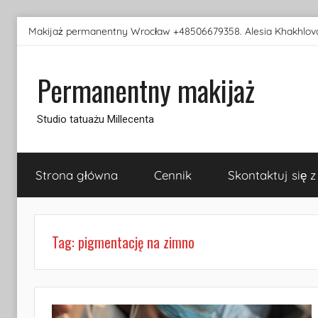
Przejdź
Makijaż permanentny Wrocław +48506679358. Alesia Khakhlova
do
treści
Permanentny makijaż
Studio tatuażu Millecenta
Strona główna
Cennik
Skontaktuj się z
Tag:
pigmentację na zimno