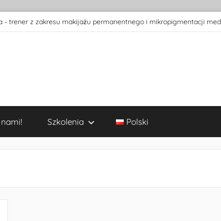
 - trener z zakresu makijażu permanentnego i mikropigmentacji med
 nami!
Szkolenia
Polski