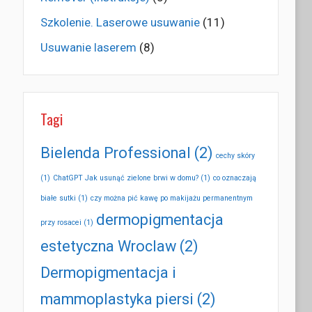
Szkolenie. Laserowe usuwanie
(11)
Usuwanie laserem
(8)
Tagi
Bielenda Professional
(2)
cechy skóry
(1)
ChatGPT Jak usunąć zielone brwi w domu?
(1)
co oznaczają
białe sutki
(1)
czy można pić kawę po makijażu permanentnym
dermopigmentacja
przy rosacei
(1)
estetyczna Wroclaw
(2)
Dermopigmentacja i
mammoplastyka piersi
(2)