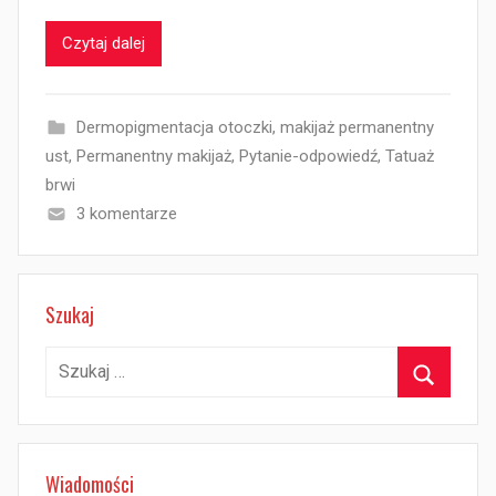
Czytaj dalej
Dermopigmentacja otoczki
,
makijaż permanentny
ust
,
Permanentny makijaż
,
Pytanie-odpowiedź
,
Tatuaż
brwi
3 komentarze
Szukaj
Szukaj:
Szukaj
Wiadomości