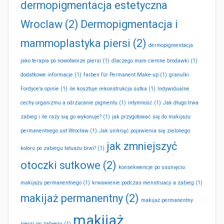
dermopigmentacja estetyczna
Wroclaw
(2)
Dermopigmentacja i
mammoplastyka piersi
(2)
dermopigmentacja
jako terapia po nowotworze piersi
(1)
dlaczego mam ciemne brodawki
(1)
dodatkowe informacje
(1)
farben für Permanent Make-up
(1)
granulki
Fordyce’a opinie
(1)
ile kosztuje rekonstrukcja sutka
(1)
Indywidualne
cechy organizmu a odrzucanie pigmentu
(1)
intymność
(1)
Jak długo trwa
zabieg i ile razy się go wykonuje?
(1)
jak przygotować się do makijażu
permanentnego ust Wrocław
(1)
Jak uniknąć pojawienia się zielonego
jak zmniejszyć
koloru po zabiegu tatuażu brwi?
(1)
otoczki sutkowe
(2)
konsekwencje po usunięciu
makijażu permanentnego
(1)
krwawienie podczas menstruacji a zabieg
(1)
makijaż permanentny
(2)
makijaż permanentny
makijaż
piersi po zabiegu
(1)