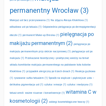
permanentny Wrocław
(3)
Makijaż ust bez przerysowania
(1)
Na zdjęciu Alesya Khokhlova
(1)
odbudowa ust po tatuażu
(1)
Odpowiednia pielęgnacja po dermopigmentacji
pielęgnacja po
otoczki
(1)
permanent Make-up Breslau
(1)
makijażu permanentnym
(2)
pielęgnacja po
makijażu permanentnym przy skórze naczyniowej
(1)
pielęgnacja ust po
makijażu
(1)
Przekazanie teoretycznej i praktycznej wiedzy na temat
składu korektorów makijażu permanentnego na podstawie koła kolorów
Khokhlova
(1)
przypadek alergiczny po trzech dniach
(1)
Reakcja guzkowa
(1)
rysowanie sutka tatuażem
(1)
Sposób na większe i piękniejsze usta –
delikatna pigmentacja ust
(1)
sztuka i emocje
(1)
sztuka i medycyna
(1)
witamina C w
tatuaż areoli: ważne niuanse i konsekwencje
(1)
kosmetologii
(2)
zabiegi kosmetologiczne twarzy
(1)