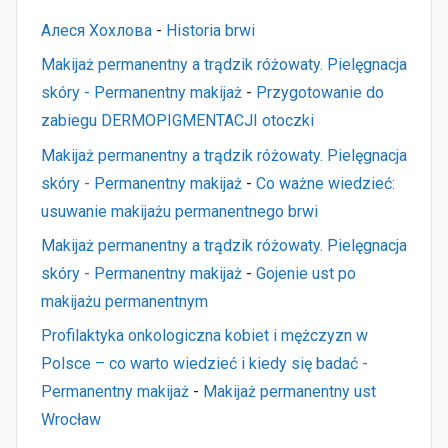
Алеся Хохлова
-
Historia brwi
Makijaż permanentny a trądzik różowaty. Pielęgnacja
skóry - Permanentny makijaż
-
Przygotowanie do
zabiegu DERMOPIGMENTACJI otoczki
Makijaż permanentny a trądzik różowaty. Pielęgnacja
skóry - Permanentny makijaż
-
Co ważne wiedzieć:
usuwanie makijażu permanentnego brwi
Makijaż permanentny a trądzik różowaty. Pielęgnacja
skóry - Permanentny makijaż
-
Gojenie ust po
makijażu permanentnym
Profilaktyka onkologiczna kobiet i mężczyzn w
Polsce – co warto wiedzieć i kiedy się badać -
Permanentny makijaż
-
Makijaż permanentny ust
Wrocław