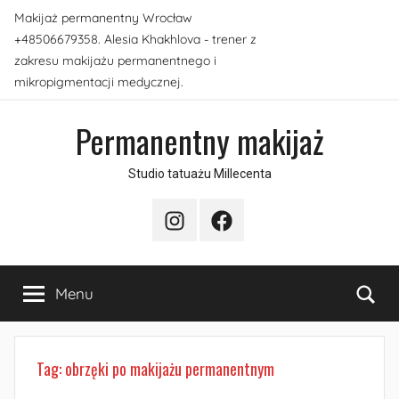
Przejdź
Makijaż permanentny Wrocław
do
+48506679358. Alesia Khakhlova - trener z
treści
zakresu makijażu permanentnego i
mikropigmentacji medycznej.
Permanentny makijaż
Studio tatuażu Millecenta
Instagram
Facebook
Sea
Menu
Tag:
obrzęki po makijażu permanentnym