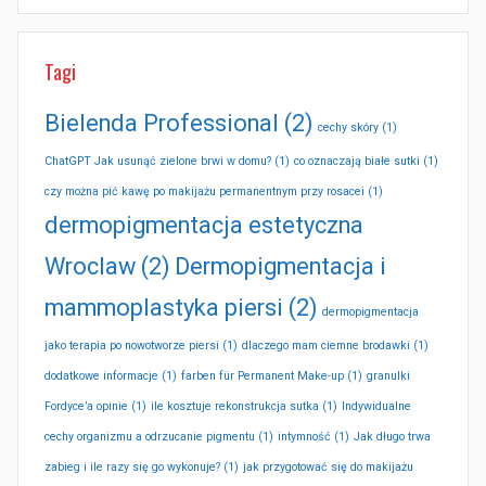
Tagi
Bielenda Professional
(2)
cechy skóry
(1)
ChatGPT Jak usunąć zielone brwi w domu?
(1)
co oznaczają białe sutki
(1)
czy można pić kawę po makijażu permanentnym przy rosacei
(1)
dermopigmentacja estetyczna
Wroclaw
(2)
Dermopigmentacja i
mammoplastyka piersi
(2)
dermopigmentacja
jako terapia po nowotworze piersi
(1)
dlaczego mam ciemne brodawki
(1)
dodatkowe informacje
(1)
farben für Permanent Make-up
(1)
granulki
Fordyce’a opinie
(1)
ile kosztuje rekonstrukcja sutka
(1)
Indywidualne
cechy organizmu a odrzucanie pigmentu
(1)
intymność
(1)
Jak długo trwa
zabieg i ile razy się go wykonuje?
(1)
jak przygotować się do makijażu