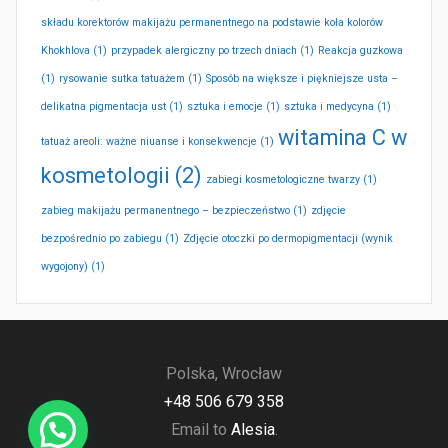
składu korektorów makijażu permanentnego na podstawie koła kolorów
Khokhlova
(1)
przypadek alergiczny po trzech dniach
(1)
Reakcja guzkowa
(1)
rysowanie sutka tatuażem
(1)
Sposób na większe i piękniejsze usta –
delikatna pigmentacja ust
(1)
sztuka i emocje
(1)
sztuka i medycyna
(1)
witamina C w
tatuaż areoli: ważne niuanse i konsekwencje
(1)
kosmetologii
(2)
zabiegi kosmetologiczne twarzy
(1)
zabieg makijażu permanentnego – bezpieczeństwo
(1)
zdjęcie
bezpośrednio po zabiegu
(1)
Zdjęcie otoczki po dermopigmentacji (wynik
wygojony)
(1)
Polska, Wrocław
+48 506 679 358
Email to
Alesia
.