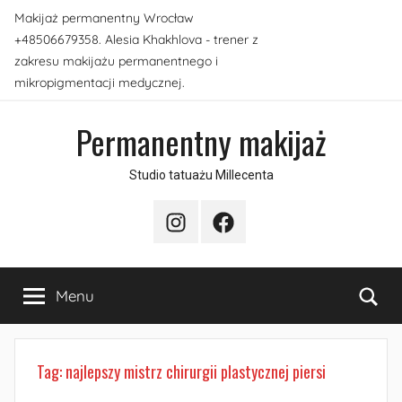
Przejdź
Makijaż permanentny Wrocław
do
+48506679358. Alesia Khakhlova - trener z
treści
zakresu makijażu permanentnego i
mikropigmentacji medycznej.
Permanentny makijaż
Studio tatuażu Millecenta
Instagram
Facebook
Sea
Menu
Tag:
najlepszy mistrz chirurgii plastycznej piersi