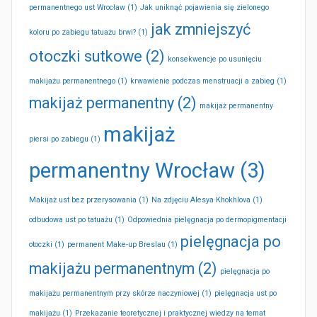
permanentnego ust Wrocław
(1)
Jak uniknąć pojawienia się zielonego
jak zmniejszyć
koloru po zabiegu tatuażu brwi?
(1)
otoczki sutkowe
(2)
konsekwencje po usunięciu
makijażu permanentnego
(1)
krwawienie podczas menstruacji a zabieg
(1)
makijaż permanentny
(2)
makijaż permanentny
makijaż
piersi po zabiegu
(1)
permanentny Wrocław
(3)
Makijaż ust bez przerysowania
(1)
Na zdjęciu Alesya Khokhlova
(1)
odbudowa ust po tatuażu
(1)
Odpowiednia pielęgnacja po dermopigmentacji
pielęgnacja po
otoczki
(1)
permanent Make-up Breslau
(1)
makijażu permanentnym
(2)
pielęgnacja po
makijażu permanentnym przy skórze naczyniowej
(1)
pielęgnacja ust po
makijażu
(1)
Przekazanie teoretycznej i praktycznej wiedzy na temat