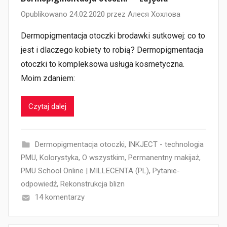
Opublikowano
24.02.2020
przez
Алеся Хохлова
Dermopigmentacja otoczki brodawki sutkowej: co to
jest i dlaczego kobiety to robią? Dermopigmentacja
otoczki to kompleksowa usługa kosmetyczna.
Moim zdaniem:
Czytaj dalej
Dermopigmentacja otoczki
,
INKJECT - technologia
PMU
,
Kolorystyka
,
O wszystkim
,
Permanentny makijaż
,
PMU School Online | MILLECENTA (PL)
,
Pytanie-
odpowiedź
,
Rekonstrukcja blizn
14 komentarzy