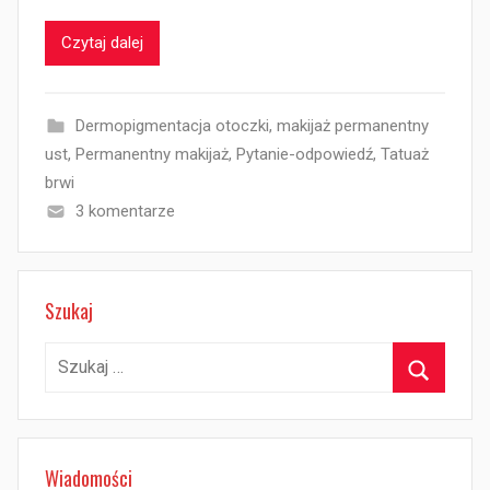
Czytaj dalej
Dermopigmentacja otoczki
,
makijaż permanentny
ust
,
Permanentny makijaż
,
Pytanie-odpowiedź
,
Tatuaż
brwi
3 komentarze
Szukaj
Szukaj:
Szukaj
Wiadomości