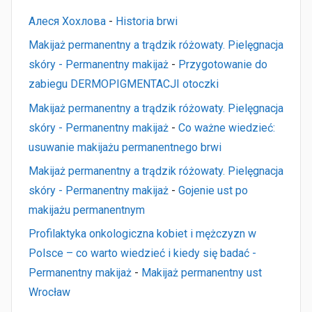
Алеся Хохлова
-
Historia brwi
Makijaż permanentny a trądzik różowaty. Pielęgnacja
skóry - Permanentny makijaż
-
Przygotowanie do
zabiegu DERMOPIGMENTACJI otoczki
Makijaż permanentny a trądzik różowaty. Pielęgnacja
skóry - Permanentny makijaż
-
Co ważne wiedzieć:
usuwanie makijażu permanentnego brwi
Makijaż permanentny a trądzik różowaty. Pielęgnacja
skóry - Permanentny makijaż
-
Gojenie ust po
makijażu permanentnym
Profilaktyka onkologiczna kobiet i mężczyzn w
Polsce – co warto wiedzieć i kiedy się badać -
Permanentny makijaż
-
Makijaż permanentny ust
Wrocław