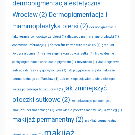
dermopigmentacja estetyczna
Wroclaw
(2)
Dermopigmentacja i
mammoplastyka piersi
(2)
dermopigmentacja
jako terapia po nowotworze piersi
(1)
dlaczego mam ciemne brodawki
(1)
dodatkowe informacje
(1)
farben für Permanent Make-up
(1)
granulki
Fordyce’a opinie
(1)
ile kosztuje rekonstrukcja sutka
(1)
Indywidualne
cechy organizmu a odrzucanie pigmentu
(1)
intymność
(1)
Jak długo trwa
zabieg i ile razy się go wykonuje?
(1)
jak przygotować się do makijażu
permanentnego ust Wrocław
(1)
Jak uniknąć pojawienia się zielonego
jak zmniejszyć
koloru po zabiegu tatuażu brwi?
(1)
otoczki sutkowe
(2)
konsekwencje po usunięciu
makijażu permanentnego
(1)
krwawienie podczas menstruacji a zabieg
(1)
makijaż permanentny
(2)
makijaż permanentny
makijaż
piersi po zabiegu
(1)