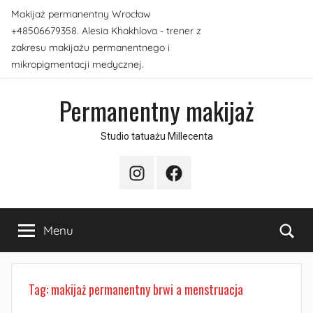
Przejdź
Makijaż permanentny Wrocław
do
+48506679358. Alesia Khakhlova - trener z
treści
zakresu makijażu permanentnego i
mikropigmentacji medycznej.
Permanentny makijaż
Studio tatuażu Millecenta
Instagram
Facebook
Sea
Menu
Tag:
makijaż permanentny brwi a menstruacja