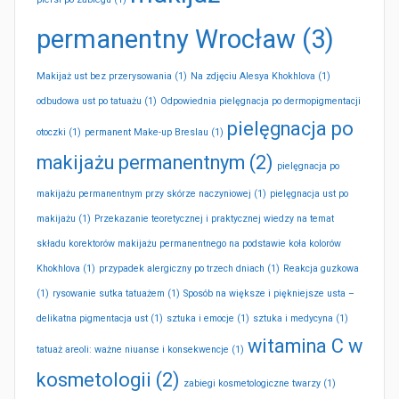
permanentny Wrocław
(3)
Makijaż ust bez przerysowania
(1)
Na zdjęciu Alesya Khokhlova
(1)
odbudowa ust po tatuażu
(1)
Odpowiednia pielęgnacja po dermopigmentacji
pielęgnacja po
otoczki
(1)
permanent Make-up Breslau
(1)
makijażu permanentnym
(2)
pielęgnacja po
makijażu permanentnym przy skórze naczyniowej
(1)
pielęgnacja ust po
makijażu
(1)
Przekazanie teoretycznej i praktycznej wiedzy na temat
składu korektorów makijażu permanentnego na podstawie koła kolorów
Khokhlova
(1)
przypadek alergiczny po trzech dniach
(1)
Reakcja guzkowa
(1)
rysowanie sutka tatuażem
(1)
Sposób na większe i piękniejsze usta –
delikatna pigmentacja ust
(1)
sztuka i emocje
(1)
sztuka i medycyna
(1)
witamina C w
tatuaż areoli: ważne niuanse i konsekwencje
(1)
kosmetologii
(2)
zabiegi kosmetologiczne twarzy
(1)