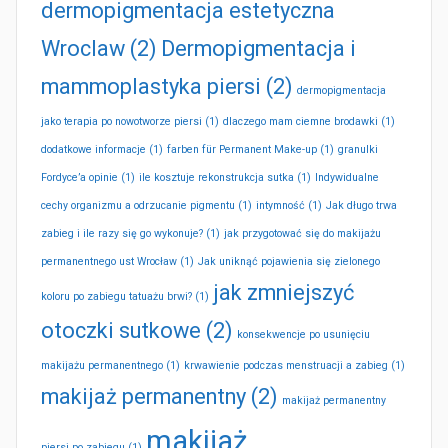
dermopigmentacja estetyczna
Wroclaw
(2)
Dermopigmentacja i
mammoplastyka piersi
(2)
dermopigmentacja
jako terapia po nowotworze piersi
(1)
dlaczego mam ciemne brodawki
(1)
dodatkowe informacje
(1)
farben für Permanent Make-up
(1)
granulki
Fordyce’a opinie
(1)
ile kosztuje rekonstrukcja sutka
(1)
Indywidualne
cechy organizmu a odrzucanie pigmentu
(1)
intymność
(1)
Jak długo trwa
zabieg i ile razy się go wykonuje?
(1)
jak przygotować się do makijażu
permanentnego ust Wrocław
(1)
Jak uniknąć pojawienia się zielonego
jak zmniejszyć
koloru po zabiegu tatuażu brwi?
(1)
otoczki sutkowe
(2)
konsekwencje po usunięciu
makijażu permanentnego
(1)
krwawienie podczas menstruacji a zabieg
(1)
makijaż permanentny
(2)
makijaż permanentny
makijaż
piersi po zabiegu
(1)