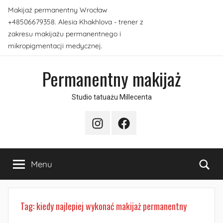
Przejdź
Makijaż permanentny Wrocław
do
+48506679358. Alesia Khakhlova - trener z
treści
zakresu makijażu permanentnego i
mikropigmentacji medycznej.
Permanentny makijaż
Studio tatuażu Millecenta
Instagram
Facebook
Sea
Menu
Tag:
kiedy najlepiej wykonać makijaż permanentny