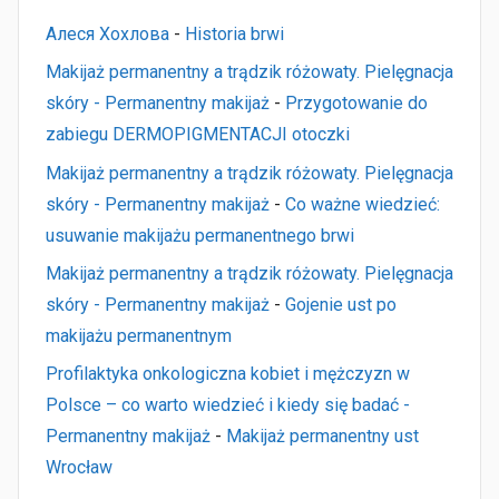
Алеся Хохлова
-
Historia brwi
Makijaż permanentny a trądzik różowaty. Pielęgnacja
skóry - Permanentny makijaż
-
Przygotowanie do
zabiegu DERMOPIGMENTACJI otoczki
Makijaż permanentny a trądzik różowaty. Pielęgnacja
skóry - Permanentny makijaż
-
Co ważne wiedzieć:
usuwanie makijażu permanentnego brwi
Makijaż permanentny a trądzik różowaty. Pielęgnacja
skóry - Permanentny makijaż
-
Gojenie ust po
makijażu permanentnym
Profilaktyka onkologiczna kobiet i mężczyzn w
Polsce – co warto wiedzieć i kiedy się badać -
Permanentny makijaż
-
Makijaż permanentny ust
Wrocław