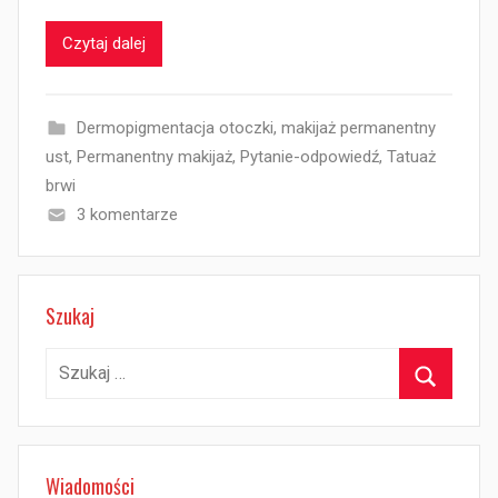
Czytaj dalej
Dermopigmentacja otoczki
,
makijaż permanentny
ust
,
Permanentny makijaż
,
Pytanie-odpowiedź
,
Tatuaż
brwi
3 komentarze
Szukaj
Szukaj:
Szukaj
Wiadomości