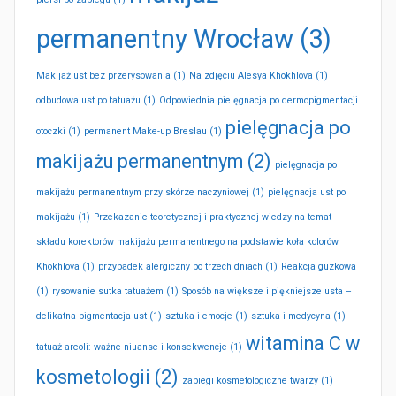
permanentny Wrocław
(3)
Makijaż ust bez przerysowania
(1)
Na zdjęciu Alesya Khokhlova
(1)
odbudowa ust po tatuażu
(1)
Odpowiednia pielęgnacja po dermopigmentacji
pielęgnacja po
otoczki
(1)
permanent Make-up Breslau
(1)
makijażu permanentnym
(2)
pielęgnacja po
makijażu permanentnym przy skórze naczyniowej
(1)
pielęgnacja ust po
makijażu
(1)
Przekazanie teoretycznej i praktycznej wiedzy na temat
składu korektorów makijażu permanentnego na podstawie koła kolorów
Khokhlova
(1)
przypadek alergiczny po trzech dniach
(1)
Reakcja guzkowa
(1)
rysowanie sutka tatuażem
(1)
Sposób na większe i piękniejsze usta –
delikatna pigmentacja ust
(1)
sztuka i emocje
(1)
sztuka i medycyna
(1)
witamina C w
tatuaż areoli: ważne niuanse i konsekwencje
(1)
kosmetologii
(2)
zabiegi kosmetologiczne twarzy
(1)