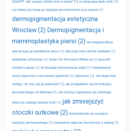
ChatGPT Jak usunąć zielone brwi w domu?
(1)
co oznaczają białe sutki
(1)
czy można pić kawę po makijażu permanentnym przy rosacei
(1)
dermopigmentacja estetyczna
Wroclaw
(2)
Dermopigmentacja i
mammoplastyka piersi
(2)
dermopigmentacja
jako terapia po nowotworze piersi
(1)
dlaczego mam ciemne brodawki
(1)
dodatkowe informacje
(1)
farben für Permanent Make-up
(1)
granulki
Fordyce’a opinie
(1)
ile kosztuje rekonstrukcja sutka
(1)
Indywidualne
cechy organizmu a odrzucanie pigmentu
(1)
intymność
(1)
Jak długo trwa
zabieg i ile razy się go wykonuje?
(1)
jak przygotować się do makijażu
permanentnego ust Wrocław
(1)
Jak uniknąć pojawienia się zielonego
jak zmniejszyć
koloru po zabiegu tatuażu brwi?
(1)
otoczki sutkowe
(2)
konsekwencje po usunięciu
makijażu permanentnego
(1)
krwawienie podczas menstruacji a zabieg
(1)