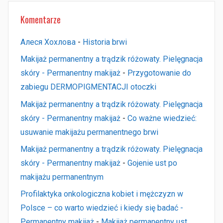
Komentarze
Алеся Хохлова
-
Historia brwi
Makijaż permanentny a trądzik różowaty. Pielęgnacja
skóry - Permanentny makijaż
-
Przygotowanie do
zabiegu DERMOPIGMENTACJI otoczki
Makijaż permanentny a trądzik różowaty. Pielęgnacja
skóry - Permanentny makijaż
-
Co ważne wiedzieć:
usuwanie makijażu permanentnego brwi
Makijaż permanentny a trądzik różowaty. Pielęgnacja
skóry - Permanentny makijaż
-
Gojenie ust po
makijażu permanentnym
Profilaktyka onkologiczna kobiet i mężczyzn w
Polsce – co warto wiedzieć i kiedy się badać -
Permanentny makijaż
-
Makijaż permanentny ust