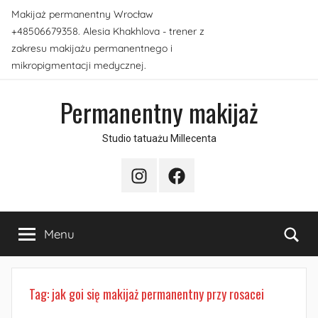
Przejdź
Makijaż permanentny Wrocław
do
+48506679358. Alesia Khakhlova - trener z
treści
zakresu makijażu permanentnego i
mikropigmentacji medycznej.
Permanentny makijaż
Studio tatuażu Millecenta
Instagram
Facebook
Sea
Menu
Tag:
jak goi się makijaż permanentny przy rosacei