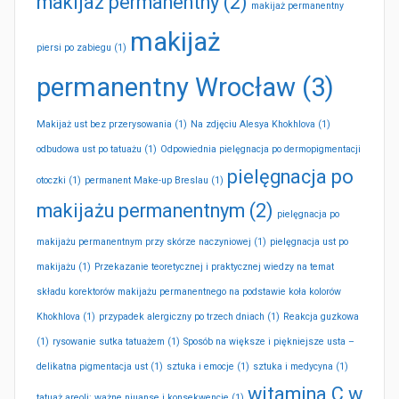
makijaż permanentny
(2)
makijaż permanentny
makijaż
piersi po zabiegu
(1)
permanentny Wrocław
(3)
Makijaż ust bez przerysowania
(1)
Na zdjęciu Alesya Khokhlova
(1)
odbudowa ust po tatuażu
(1)
Odpowiednia pielęgnacja po dermopigmentacji
pielęgnacja po
otoczki
(1)
permanent Make-up Breslau
(1)
makijażu permanentnym
(2)
pielęgnacja po
makijażu permanentnym przy skórze naczyniowej
(1)
pielęgnacja ust po
makijażu
(1)
Przekazanie teoretycznej i praktycznej wiedzy na temat
składu korektorów makijażu permanentnego na podstawie koła kolorów
Khokhlova
(1)
przypadek alergiczny po trzech dniach
(1)
Reakcja guzkowa
(1)
rysowanie sutka tatuażem
(1)
Sposób na większe i piękniejsze usta –
delikatna pigmentacja ust
(1)
sztuka i emocje
(1)
sztuka i medycyna
(1)
witamina C w
tatuaż areoli: ważne niuanse i konsekwencje
(1)