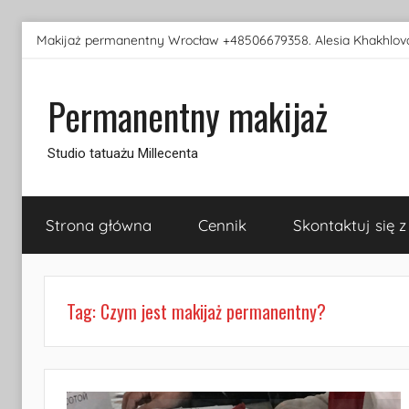
Przejdź
Makijaż permanentny Wrocław +48506679358. Alesia Khakhlova
do
treści
Permanentny makijaż
Studio tatuażu Millecenta
Strona główna
Cennik
Skontaktuj się z
Tag:
Czym jest makijaż permanentny?