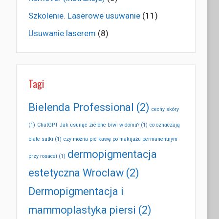
Szkolenie. Laserowe usuwanie
(11)
Usuwanie laserem
(8)
Tagi
Bielenda Professional
(2)
cechy skóry
(1)
ChatGPT Jak usunąć zielone brwi w domu?
(1)
co oznaczają
białe sutki
(1)
czy można pić kawę po makijażu permanentnym
dermopigmentacja
przy rosacei
(1)
estetyczna Wroclaw
(2)
Dermopigmentacja i
mammoplastyka piersi
(2)