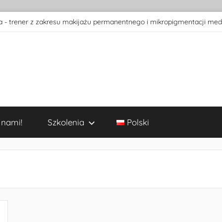
 - trener z zakresu makijażu permanentnego i mikropigmentacji med
 nami!
Szkolenia
Polski