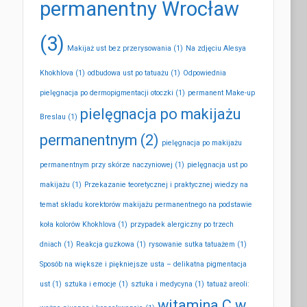
permanentny Wrocław
(3)
Makijaż ust bez przerysowania
(1)
Na zdjęciu Alesya
Khokhlova
(1)
odbudowa ust po tatuażu
(1)
Odpowiednia
pielęgnacja po dermopigmentacji otoczki
(1)
permanent Make-up
pielęgnacja po makijażu
Breslau
(1)
permanentnym
(2)
pielęgnacja po makijażu
permanentnym przy skórze naczyniowej
(1)
pielęgnacja ust po
makijażu
(1)
Przekazanie teoretycznej i praktycznej wiedzy na
temat składu korektorów makijażu permanentnego na podstawie
koła kolorów Khokhlova
(1)
przypadek alergiczny po trzech
dniach
(1)
Reakcja guzkowa
(1)
rysowanie sutka tatuażem
(1)
Sposób na większe i piękniejsze usta – delikatna pigmentacja
ust
(1)
sztuka i emocje
(1)
sztuka i medycyna
(1)
tatuaż areoli:
witamina C w