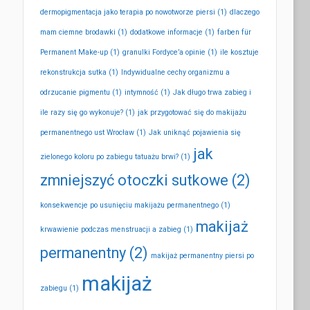
dermopigmentacja jako terapia po nowotworze piersi
(1)
dlaczego
mam ciemne brodawki
(1)
dodatkowe informacje
(1)
farben für
Permanent Make-up
(1)
granulki Fordyce’a opinie
(1)
ile kosztuje
rekonstrukcja sutka
(1)
Indywidualne cechy organizmu a
odrzucanie pigmentu
(1)
intymność
(1)
Jak długo trwa zabieg i
ile razy się go wykonuje?
(1)
jak przygotować się do makijażu
permanentnego ust Wrocław
(1)
Jak uniknąć pojawienia się
jak
zielonego koloru po zabiegu tatuażu brwi?
(1)
zmniejszyć otoczki sutkowe
(2)
konsekwencje po usunięciu makijażu permanentnego
(1)
makijaż
krwawienie podczas menstruacji a zabieg
(1)
permanentny
(2)
makijaż permanentny piersi po
makijaż
zabiegu
(1)