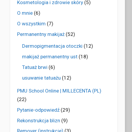
Kosmetologia i zdrowie skóry
(5)
O mnie
(6)
O wszystkim
(7)
Permanentny makijaż
(52)
Dermopigmentacja otoczki
(12)
makijaż permanentny ust
(18)
Tatuaż brwi
(6)
usuwanie tatuażu
(12)
PMU School Online | MILLECENTA (PL)
(22)
Pytanie-odpowiedź
(29)
Rekonstrukcja blizn
(9)
Remover (instrukcje)
(3)