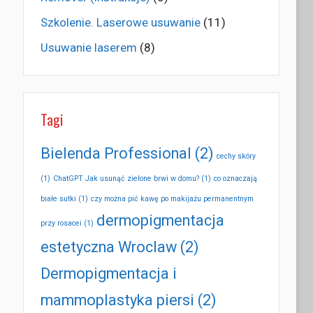
Szkolenie. Laserowe usuwanie
(11)
Usuwanie laserem
(8)
Tagi
Bielenda Professional
(2)
cechy skóry
(1)
ChatGPT Jak usunąć zielone brwi w domu?
(1)
co oznaczają
białe sutki
(1)
czy można pić kawę po makijażu permanentnym
dermopigmentacja
przy rosacei
(1)
estetyczna Wroclaw
(2)
Dermopigmentacja i
mammoplastyka piersi
(2)