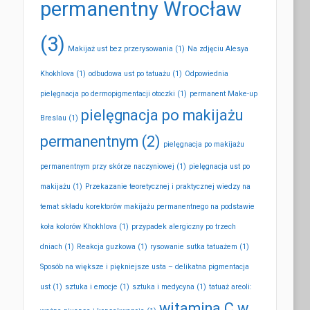
permanentny Wrocław
(3)
Makijaż ust bez przerysowania
(1)
Na zdjęciu Alesya
Khokhlova
(1)
odbudowa ust po tatuażu
(1)
Odpowiednia
pielęgnacja po dermopigmentacji otoczki
(1)
permanent Make-up
pielęgnacja po makijażu
Breslau
(1)
permanentnym
(2)
pielęgnacja po makijażu
permanentnym przy skórze naczyniowej
(1)
pielęgnacja ust po
makijażu
(1)
Przekazanie teoretycznej i praktycznej wiedzy na
temat składu korektorów makijażu permanentnego na podstawie
koła kolorów Khokhlova
(1)
przypadek alergiczny po trzech
dniach
(1)
Reakcja guzkowa
(1)
rysowanie sutka tatuażem
(1)
Sposób na większe i piękniejsze usta – delikatna pigmentacja
ust
(1)
sztuka i emocje
(1)
sztuka i medycyna
(1)
tatuaż areoli:
witamina C w