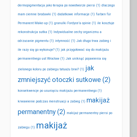
dermopigmentacja jako terapia po nowotworze piersi
(1)
dlaczego
mam ciemne brodawki
(1)
dodatkowe informacje
(1)
farben für
Permanent Make-up
(1)
granulki Fordyce’a opinie
(1)
ile kosztuje
rekonstrukcja sutka
(1)
Indywidualne cechy organizmu a
odrzucanie pigmentu
(1)
intymność
(1)
Jak długo trwa zabieg i
ile razy się go wykonuje?
(1)
jak przygotować się do makijażu
permanentnego ust Wrocław
(1)
Jak uniknąć pojawienia się
jak
zielonego koloru po zabiegu tatuażu brwi?
(1)
zmniejszyć otoczki sutkowe
(2)
konsekwencje po usunięciu makijażu permanentnego
(1)
makijaż
krwawienie podczas menstruacji a zabieg
(1)
permanentny
(2)
makijaż permanentny piersi po
makijaż
zabiegu
(1)