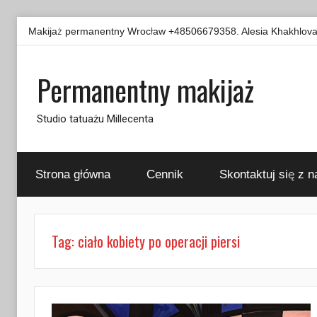
Przejdź
Makijaż permanentny Wrocław +48506679358. Alesia Khakhlova -
do
treści
Permanentny makijaż
Studio tatuażu Millecenta
Strona główna
Cennik
Skontaktuj się z n
Tag:
ciało kobiety po operacji piersi