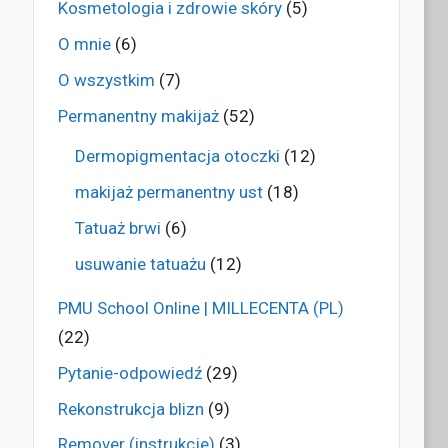
Kosmetologia i zdrowie skóry
(5)
O mnie
(6)
O wszystkim
(7)
Permanentny makijaż
(52)
Dermopigmentacja otoczki
(12)
makijaż permanentny ust
(18)
Tatuaż brwi
(6)
usuwanie tatuażu
(12)
PMU School Online | MILLECENTA (PL)
(22)
Pytanie-odpowiedź
(29)
Rekonstrukcja blizn
(9)
Remover (instrukcje)
(3)