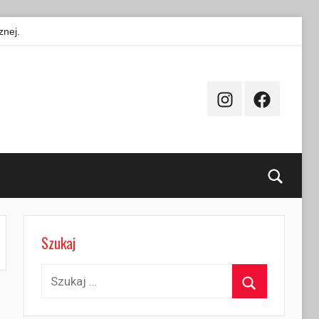
znej.
Instagram
Facebook
Searc
Szukaj
Szukaj:
Szukaj