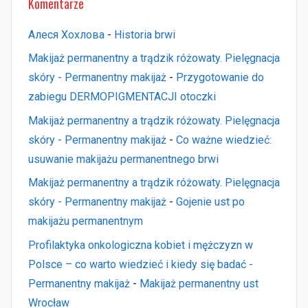
Komentarze
Алеся Хохлова
-
Historia brwi
Makijaż permanentny a trądzik różowaty. Pielęgnacja
skóry - Permanentny makijaż
-
Przygotowanie do
zabiegu DERMOPIGMENTACJI otoczki
Makijaż permanentny a trądzik różowaty. Pielęgnacja
skóry - Permanentny makijaż
-
Co ważne wiedzieć:
usuwanie makijażu permanentnego brwi
Makijaż permanentny a trądzik różowaty. Pielęgnacja
skóry - Permanentny makijaż
-
Gojenie ust po
makijażu permanentnym
Profilaktyka onkologiczna kobiet i mężczyzn w
Polsce – co warto wiedzieć i kiedy się badać -
Permanentny makijaż
-
Makijaż permanentny ust
Wrocław