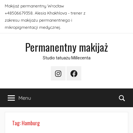
Przejdź
Makijaż permanentny Wrocław
do
+48506679358. Alesia Khakhlova - trener z
treści
zakresu makijażu permanentnego i
mikropigmentacji medycznej.
Permanentny makijaż
Studio tatuażu Millecenta
Instagram
Facebook
Sea
Menu
Tag:
Hamburg