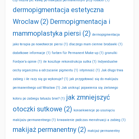
czy można pić kawę po makijażu permanentnym przy rosacei
(1)
dermopigmentacja estetyczna
Wroclaw
(2)
Dermopigmentacja i
mammoplastyka piersi
(2)
dermopigmentacja
jako terapia po nowotworze piersi
(1)
dlaczego mam ciemne brodawki
(1)
dodatkowe informacje
(1)
farben für Permanent Make-up
(1)
granulki
Fordyce’a opinie
(1)
ile kosztuje rekonstrukcja sutka
(1)
Indywidualne
cechy organizmu a odrzucanie pigmentu
(1)
intymność
(1)
Jak długo trwa
zabieg i ile razy się go wykonuje?
(1)
jak przygotować się do makijażu
permanentnego ust Wrocław
(1)
Jak uniknąć pojawienia się zielonego
jak zmniejszyć
koloru po zabiegu tatuażu brwi?
(1)
otoczki sutkowe
(2)
konsekwencje po usunięciu
makijażu permanentnego
(1)
krwawienie podczas menstruacji a zabieg
(1)
makijaż permanentny
(2)
makijaż permanentny