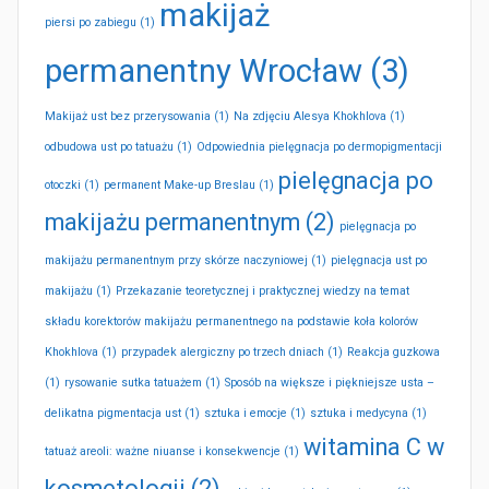
makijaż
piersi po zabiegu
(1)
permanentny Wrocław
(3)
Makijaż ust bez przerysowania
(1)
Na zdjęciu Alesya Khokhlova
(1)
odbudowa ust po tatuażu
(1)
Odpowiednia pielęgnacja po dermopigmentacji
pielęgnacja po
otoczki
(1)
permanent Make-up Breslau
(1)
makijażu permanentnym
(2)
pielęgnacja po
makijażu permanentnym przy skórze naczyniowej
(1)
pielęgnacja ust po
makijażu
(1)
Przekazanie teoretycznej i praktycznej wiedzy na temat
składu korektorów makijażu permanentnego na podstawie koła kolorów
Khokhlova
(1)
przypadek alergiczny po trzech dniach
(1)
Reakcja guzkowa
(1)
rysowanie sutka tatuażem
(1)
Sposób na większe i piękniejsze usta –
delikatna pigmentacja ust
(1)
sztuka i emocje
(1)
sztuka i medycyna
(1)
witamina C w
tatuaż areoli: ważne niuanse i konsekwencje
(1)
kosmetologii
(2)