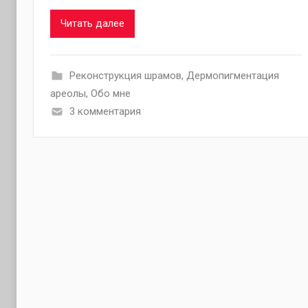
Читать далее
Pеконструкция шрамов
,
Дермопигментация
ареолы
,
Обо мне
3 комментария