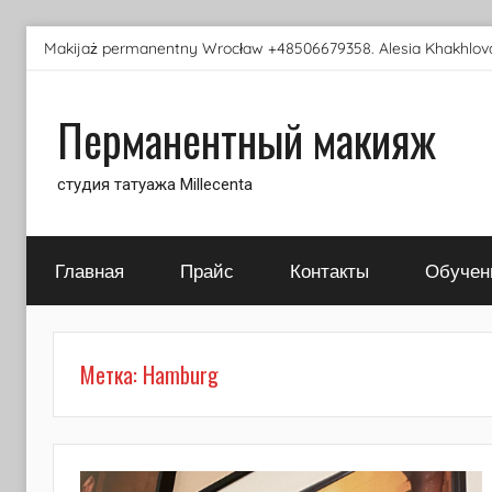
Перейти
Makijaż permanentny Wrocław +48506679358. Alesia Khakhlova
к
содержимому
Перманентный макияж
студия татуажа Millecenta
Главная
Прайс
Контакты
Обучен
Метка:
Hamburg