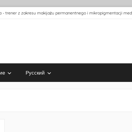
 - trener z zakresu makijażu permanentnego i mikropigmentacji med
ие
Русский