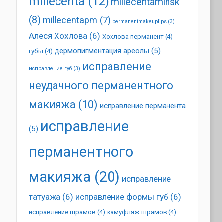
millecenta
(12)
millecentaminsk
(8)
millecentapm
(7)
permanentmakeuplips
(3)
Алеся Хохлова
(6)
Хохлова перманент
(4)
дермопигментация ареолы
(5)
губы
(4)
исправление
исправление губ
(3)
неудачного перманентного
макияжа
(10)
исправление перманента
исправление
(5)
перманентного
макияжа
(20)
исправление
татуажа
(6)
исправление формы губ
(6)
исправление шрамов
(4)
камуфляж шрамов
(4)