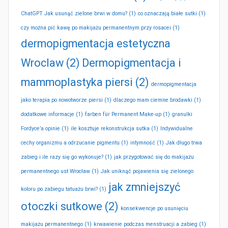
ChatGPT Jak usunąć zielone brwi w domu?
(1)
co oznaczają białe sutki
(1)
czy można pić kawę po makijażu permanentnym przy rosacei
(1)
dermopigmentacja estetyczna
Wroclaw
(2)
Dermopigmentacja i
mammoplastyka piersi
(2)
dermopigmentacja
jako terapia po nowotworze piersi
(1)
dlaczego mam ciemne brodawki
(1)
dodatkowe informacje
(1)
farben für Permanent Make-up
(1)
granulki
Fordyce’a opinie
(1)
ile kosztuje rekonstrukcja sutka
(1)
Indywidualne
cechy organizmu a odrzucanie pigmentu
(1)
intymność
(1)
Jak długo trwa
zabieg i ile razy się go wykonuje?
(1)
jak przygotować się do makijażu
permanentnego ust Wrocław
(1)
Jak uniknąć pojawienia się zielonego
jak zmniejszyć
koloru po zabiegu tatuażu brwi?
(1)
otoczki sutkowe
(2)
konsekwencje po usunięciu
makijażu permanentnego
(1)
krwawienie podczas menstruacji a zabieg
(1)