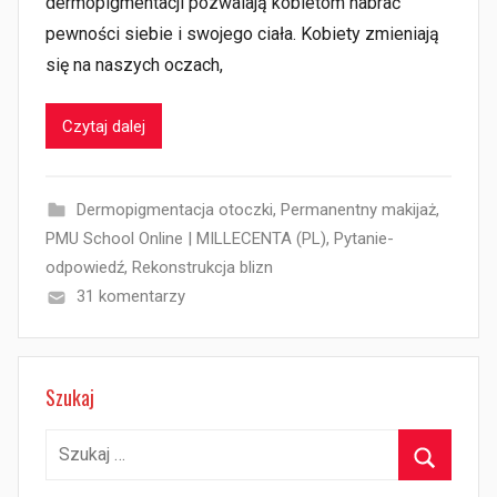
dermopigmentacji pozwalają kobietom nabrać
pewności siebie i swojego ciała. Kobiety zmieniają
się na naszych oczach,
Czytaj dalej
Dermopigmentacja otoczki
,
Permanentny makijaż
,
PMU School Online | MILLECENTA (PL)
,
Pytanie-
odpowiedź
,
Rekonstrukcja blizn
31 komentarzy
Szukaj
Szukaj:
Szukaj