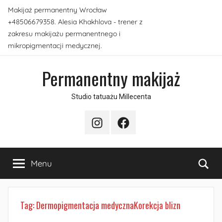
Przejdź
Makijaż permanentny Wrocław
do
+48506679358. Alesia Khakhlova - trener z
treści
zakresu makijażu permanentnego i
mikropigmentacji medycznej.
Permanentny makijaż
Studio tatuażu Millecenta
Instagram
Facebook
Sea
Menu
Tag:
Dermopigmentacja medycznaKorekcja blizn