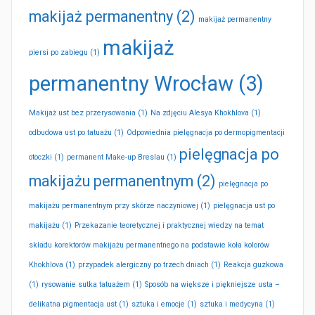
makijaż permanentny
(2)
makijaż permanentny
makijaż
piersi po zabiegu
(1)
permanentny Wrocław
(3)
Makijaż ust bez przerysowania
(1)
Na zdjęciu Alesya Khokhlova
(1)
odbudowa ust po tatuażu
(1)
Odpowiednia pielęgnacja po dermopigmentacji
pielęgnacja po
otoczki
(1)
permanent Make-up Breslau
(1)
makijażu permanentnym
(2)
pielęgnacja po
makijażu permanentnym przy skórze naczyniowej
(1)
pielęgnacja ust po
makijażu
(1)
Przekazanie teoretycznej i praktycznej wiedzy na temat
składu korektorów makijażu permanentnego na podstawie koła kolorów
Khokhlova
(1)
przypadek alergiczny po trzech dniach
(1)
Reakcja guzkowa
(1)
rysowanie sutka tatuażem
(1)
Sposób na większe i piękniejsze usta –
delikatna pigmentacja ust
(1)
sztuka i emocje
(1)
sztuka i medycyna
(1)