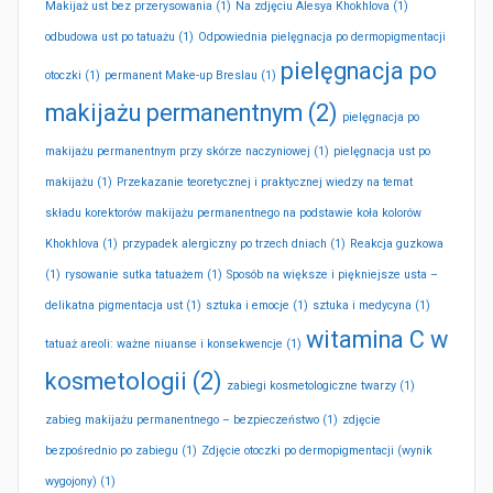
Makijaż ust bez przerysowania
(1)
Na zdjęciu Alesya Khokhlova
(1)
odbudowa ust po tatuażu
(1)
Odpowiednia pielęgnacja po dermopigmentacji
pielęgnacja po
otoczki
(1)
permanent Make-up Breslau
(1)
makijażu permanentnym
(2)
pielęgnacja po
makijażu permanentnym przy skórze naczyniowej
(1)
pielęgnacja ust po
makijażu
(1)
Przekazanie teoretycznej i praktycznej wiedzy na temat
składu korektorów makijażu permanentnego na podstawie koła kolorów
Khokhlova
(1)
przypadek alergiczny po trzech dniach
(1)
Reakcja guzkowa
(1)
rysowanie sutka tatuażem
(1)
Sposób na większe i piękniejsze usta –
delikatna pigmentacja ust
(1)
sztuka i emocje
(1)
sztuka i medycyna
(1)
witamina C w
tatuaż areoli: ważne niuanse i konsekwencje
(1)
kosmetologii
(2)
zabiegi kosmetologiczne twarzy
(1)
zabieg makijażu permanentnego – bezpieczeństwo
(1)
zdjęcie
bezpośrednio po zabiegu
(1)
Zdjęcie otoczki po dermopigmentacji (wynik
wygojony)
(1)