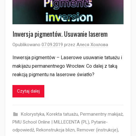
Inwersja pigmentów. Usuwanie laserem
Opublikowano
07.09.2019
przez
Алеся Хохлова
Inwersja pigmentów – Laserowe usuwanie tatuażu i
makijażu permanentnego Wrocław. Co dalej z taką
reakcją pigmentu na laserowe światło?
Czytaj dalej
Kolorystyka
,
Korekta tatuażu
,
Permanentny makijaż
,
PMU School Online | MILLECENTA (PL)
,
Pytanie-
odpowiedź
,
Rekonstrukcja blizn
,
Remover (instrukcje)
,