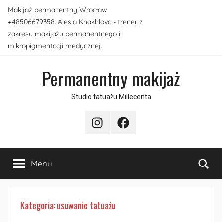
Przejdź
Makijaż permanentny Wrocław
do
+48506679358. Alesia Khakhlova - trener z
treści
zakresu makijażu permanentnego i
mikropigmentacji medycznej.
Permanentny makijaż
Studio tatuażu Millecenta
Instagram
Facebook
Sea
Menu
Kategoria:
usuwanie tatuażu