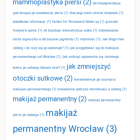
mammoplastyka piersi
(2)
dermopigmentacja
jako terapia po nowotworze piersi
(1)
dlaczego mam ciemne brodawki
(1)
dodatkowe informacje
(1)
farben für Permanent Make-up
(1)
granulki
Fordyce’a opinie
(1)
ile kosztuje rekonstrukcja sutka
(1)
Indywidualne
cechy organizmu a odrzucanie pigmentu
(1)
intymność
(1)
Jak długo trwa
zabieg i ile razy się go wykonuje?
(1)
jak przygotować się do makijażu
permanentnego ust Wrocław
(1)
Jak uniknąć pojawienia się zielonego
jak zmniejszyć
koloru po zabiegu tatuażu brwi?
(1)
otoczki sutkowe
(2)
konsekwencje po usunięciu
makijażu permanentnego
(1)
krwawienie podczas menstruacji a zabieg
(1)
makijaż permanentny
(2)
makijaż permanentny
makijaż
piersi po zabiegu
(1)
permanentny Wrocław
(3)