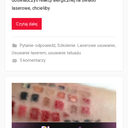
doświadczyli reakcji alergicznej na światło
laserowe, chcieliby
Czytaj dalej
Pytanie-odpowiedź
,
Szkolenie. Laserowe usuwanie
,
Usuwanie laserem
,
usuwanie tatuażu
5 komentarzy