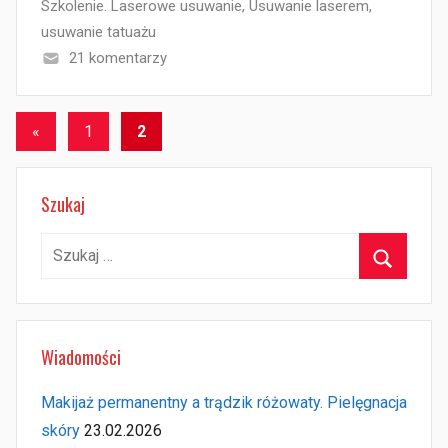
Szkolenie. Laserowe usuwanie
,
Usuwanie laserem
,
usuwanie tatuażu
21 komentarzy
Stronicowanie
Poprzednie
«
1
2
wpisy
wpisów
Szukaj
Szukaj:
Szukaj
Wiadomości
Makijaż permanentny a trądzik różowaty. Pielęgnacja
skóry
23.02.2026