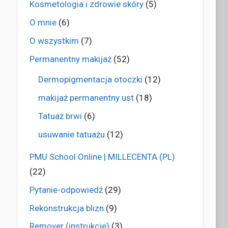
Kosmetologia i zdrowie skóry
(5)
O mnie
(6)
O wszystkim
(7)
Permanentny makijaż
(52)
Dermopigmentacja otoczki
(12)
makijaż permanentny ust
(18)
Tatuaż brwi
(6)
usuwanie tatuażu
(12)
PMU School Online | MILLECENTA (PL)
(22)
Pytanie-odpowiedź
(29)
Rekonstrukcja blizn
(9)
Remover (instrukcje)
(3)