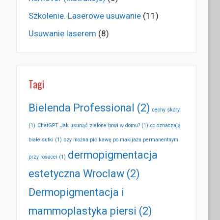
Szkolenie. Laserowe usuwanie
(11)
Usuwanie laserem
(8)
Tagi
Bielenda Professional
(2)
cechy skóry
(1)
ChatGPT Jak usunąć zielone brwi w domu?
(1)
co oznaczają
białe sutki
(1)
czy można pić kawę po makijażu permanentnym
dermopigmentacja
przy rosacei
(1)
estetyczna Wroclaw
(2)
Dermopigmentacja i
mammoplastyka piersi
(2)