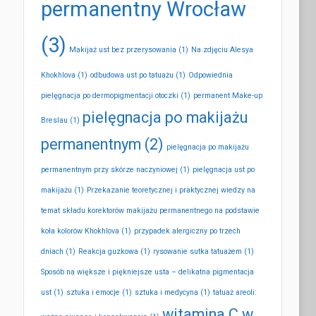
permanentny Wrocław
(3)
Makijaż ust bez przerysowania
(1)
Na zdjęciu Alesya
Khokhlova
(1)
odbudowa ust po tatuażu
(1)
Odpowiednia
pielęgnacja po dermopigmentacji otoczki
(1)
permanent Make-up
pielęgnacja po makijażu
Breslau
(1)
permanentnym
(2)
pielęgnacja po makijażu
permanentnym przy skórze naczyniowej
(1)
pielęgnacja ust po
makijażu
(1)
Przekazanie teoretycznej i praktycznej wiedzy na
temat składu korektorów makijażu permanentnego na podstawie
koła kolorów Khokhlova
(1)
przypadek alergiczny po trzech
dniach
(1)
Reakcja guzkowa
(1)
rysowanie sutka tatuażem
(1)
Sposób na większe i piękniejsze usta – delikatna pigmentacja
ust
(1)
sztuka i emocje
(1)
sztuka i medycyna
(1)
tatuaż areoli:
witamina C w