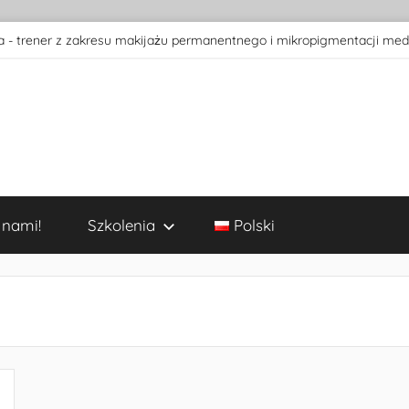
 - trener z zakresu makijażu permanentnego i mikropigmentacji med
 nami!
Szkolenia
Polski