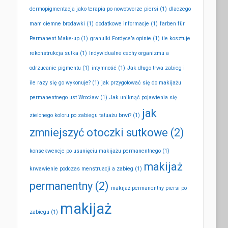
dermopigmentacja jako terapia po nowotworze piersi
(1)
dlaczego
mam ciemne brodawki
(1)
dodatkowe informacje
(1)
farben für
Permanent Make-up
(1)
granulki Fordyce’a opinie
(1)
ile kosztuje
rekonstrukcja sutka
(1)
Indywidualne cechy organizmu a
odrzucanie pigmentu
(1)
intymność
(1)
Jak długo trwa zabieg i
ile razy się go wykonuje?
(1)
jak przygotować się do makijażu
permanentnego ust Wrocław
(1)
Jak uniknąć pojawienia się
jak
zielonego koloru po zabiegu tatuażu brwi?
(1)
zmniejszyć otoczki sutkowe
(2)
konsekwencje po usunięciu makijażu permanentnego
(1)
makijaż
krwawienie podczas menstruacji a zabieg
(1)
permanentny
(2)
makijaż permanentny piersi po
makijaż
zabiegu
(1)