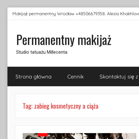
Przejdź
Makijaż permanentny Wrocław +48506679358. Alesia Khakhlova
do
treści
Permanentny makijaż
Studio tatuażu Millecenta
Strona główna
Cennik
Skontaktuj się z
Tag:
zabieg kosmetyczny a ciąża